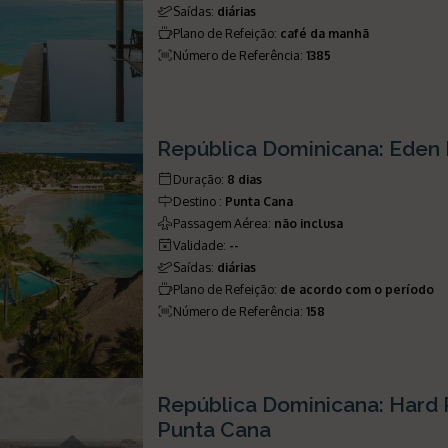
Saídas
:
diárias
Plano de Refeição
:
café da manhã
Número de Referência
:
1385
República Dominicana: Eden
Duração
:
8 dias
Destino
:
Punta Cana
Passagem Aérea
:
não inclusa
Validade
:
--
Saídas
:
diárias
Plano de Refeição
:
de acordo com o período
Número de Referência
:
158
República Dominicana: Hard 
Punta Cana