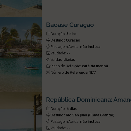
Baoase Curaçao
Duração
:
5 dias
Destino
:
Curaçao
Passagem Aérea
:
não inclusa
Validade
:
--
Saídas
:
diárias
Plano de Refeição
:
café da manhã
Número de Referência
:
1177
República Dominicana: Aman
Duração
:
6 dias
Destino
:
Rio San Juan (Playa Grande)
Passagem Aérea
:
não inclusa
Validade
:
--