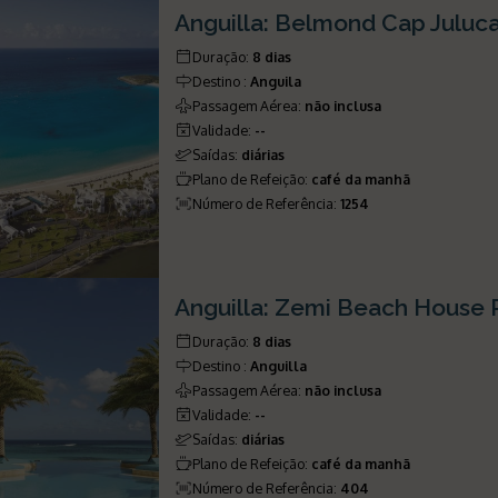
Anguilla: Belmond Cap Juluc
Duração
:
8 dias
Destino
:
Anguila
Passagem Aérea
:
não inclusa
Validade
:
--
Saídas
:
diárias
Plano de Refeição
:
café da manhã
Número de Referência
:
1254
Anguilla: Zemi Beach House 
Duração
:
8 dias
Destino
:
Anguilla
Passagem Aérea
:
não inclusa
Validade
:
--
Saídas
:
diárias
Plano de Refeição
:
café da manhã
Número de Referência
:
404