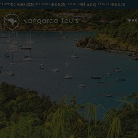
06 AGO 2026
R$
5,25
R$
6,08
R$
3,76
CÂMBIO
DÓLAR
(USD)
EURO (EUR)
DÓLAR
(CAD)
PERS