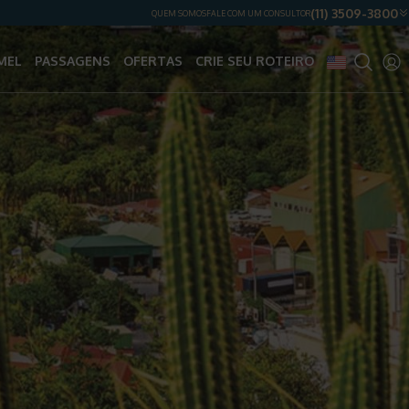
(11) 3509-3800
QUEM SOMOS
FALE COM UM CONSULTOR
MEL
PASSAGENS
OFERTAS
CRIE SEU ROTEIRO