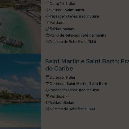
Duração
:
8 dias
Destino
:
Saint Barth
Passagem Aérea
:
não inclusa
Validade
:
--
Saídas
:
diárias
Plano de Refeição
:
café da manhã
Número de Referência
:
1346
Saint Martin e Saint Barth: Pr
do Caribe
Duração
:
9 dias
Destinos
:
Saint Martin, Saint Barth
Passagem Aérea
:
não incluso
Validade
:
--
Saídas
:
diárias
Número de Referência
:
1541