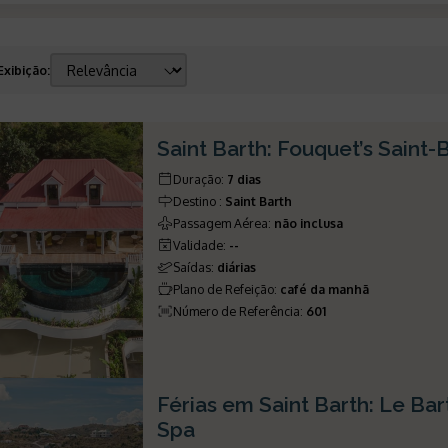
Exibição
:
Saint Barth: Fouquet’s Saint-
Duração
:
7 dias
Destino
:
Saint Barth
Passagem Aérea
:
não inclusa
Validade
:
--
Saídas
:
diárias
Plano de Refeição
:
café da manhã
Número de Referência
:
601
Férias em Saint Barth: Le Ba
Spa