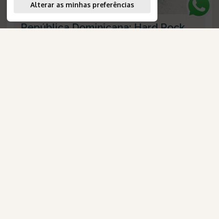
Alterar as minhas preferências
República Dominicana: Hard Rock
Hotel Casino Punta Cana
Duração
:
8 dias
AmaWaterways
Destino
:
Punta Cana
Passagem Aérea
:
não inclusa
para Brasileiros
Validade
:
--
Saídas
:
diárias
Plano de Refeição
:
all inclusive
Número de Referência
:
1500
Consulte-nos
VEJA O ROTEIRO
Confira os detalhes desta oportunidade exclusiva.