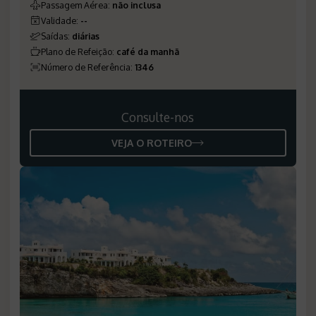
Passagem Aérea
:
não inclusa
Validade
:
--
Saídas
:
diárias
Plano de Refeição
:
café da manhã
Número de Referência
:
1346
Consulte-nos
VEJA O ROTEIRO