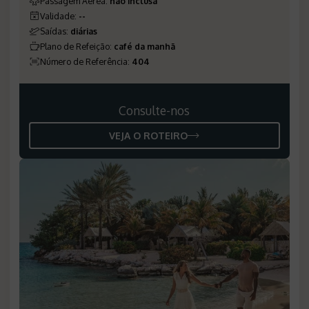
Passagem Aérea
:
não inclusa
Validade
:
--
Saídas
:
diárias
Plano de Refeição
:
café da manhã
Número de Referência
:
404
Consulte-nos
VEJA O ROTEIRO