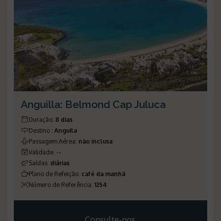
Anguilla: Belmond Cap Juluca
Duração
:
8 dias
Destino
:
Anguila
Passagem Aérea
:
não inclusa
Validade
:
--
Saídas
:
diárias
Plano de Refeição
:
café da manhã
Número de Referência
:
1254
Consulte-nos