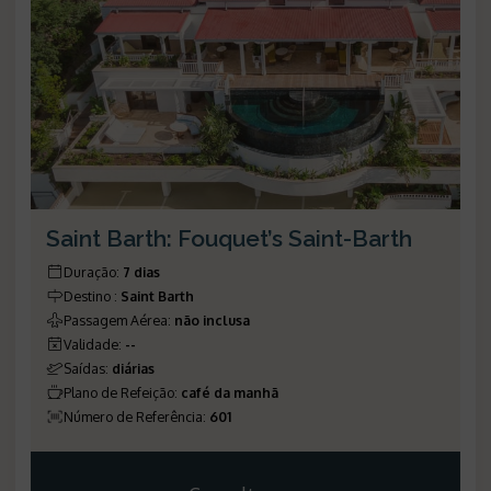
Saint Barth: Fouquet’s Saint-Barth
Duração
:
7 dias
Destino
:
Saint Barth
Passagem Aérea
:
não inclusa
Validade
:
--
Saídas
:
diárias
Plano de Refeição
:
café da manhã
Número de Referência
:
601