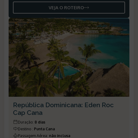
VEJA O ROTEIRO
República Dominicana: Eden Roc
Cap Cana
Duração
:
8 dias
Destino
:
Punta Cana
Passagem Aérea
:
não inclusa