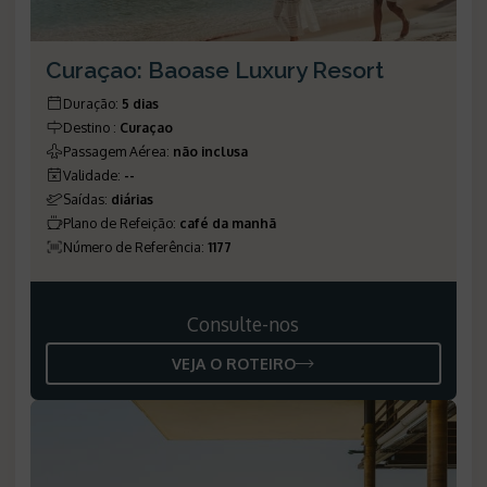
Curaçao: Baoase Luxury Resort
Duração
:
5 dias
Destino
:
Curaçao
Passagem Aérea
:
não inclusa
Validade
:
--
Saídas
:
diárias
Plano de Refeição
:
café da manhã
Número de Referência
:
1177
Consulte-nos
VEJA O ROTEIRO