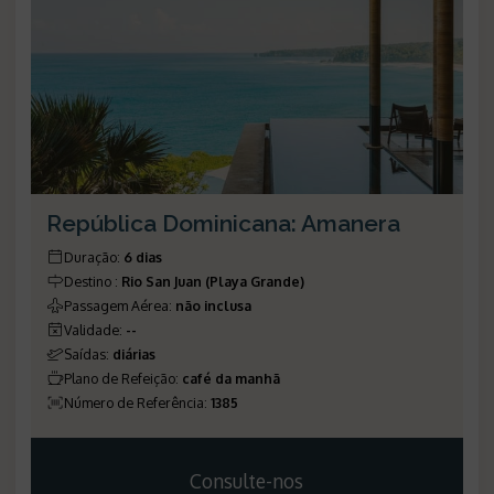
República Dominicana: Amanera
Duração
:
6 dias
Destino
:
Rio San Juan (Playa Grande)
Passagem Aérea
:
não inclusa
Validade
:
--
Saídas
:
diárias
Plano de Refeição
:
café da manhã
Número de Referência
:
1385
Consulte-nos