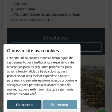
Validade
:
--
Saídas
:
diárias
Plano de Refeição
:
de acordo com o período
Número de Referência
:
158
Consulte-nos
VEJA O ROTEIRO
O nosso site usa cookies
Este site utiliza cookies e outras tecnologias de
rastreamento para melhorar sua experiência de
navegação para os seguintes propósitos:
para
ativar a funcionalidade básica do site
,
para
proporcionar uma melhor experiência no site
,
para medir o seu interesse nos nossos produtos e
serviços e para personalizar as interações de
marketing
,
para exibir anúncios que sejam mais
relevantes para você
.
Concordo
Eu recuso