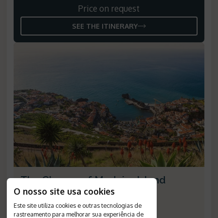
Price on request
SEE THE ITINERARY
The Charms of Madeira Island
O nosso site usa cookies
Duration
:
5 days
Este site utiliza cookies e outras tecnologias de
Destination
:
Funchal
rastreamento para melhorar sua experiência de
Flight
:
not included