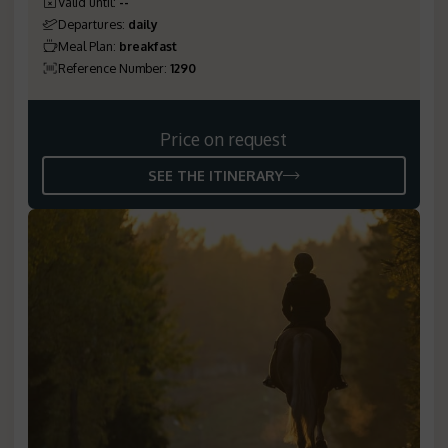
Valid until
:
--
Departures
:
daily
Meal Plan
:
breakfast
Reference Number
:
1290
Price on request
SEE THE ITINERARY