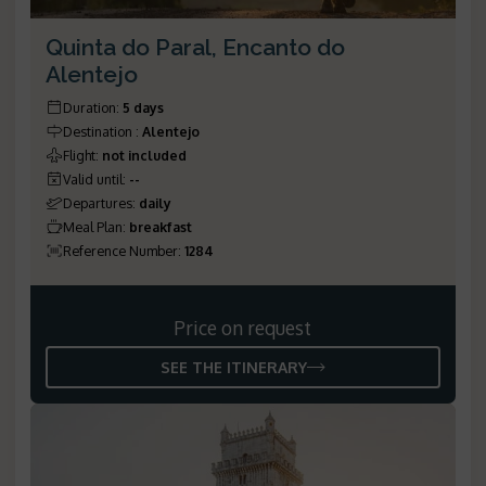
Quinta do Paral, Encanto do
Alentejo
Duration
:
5 days
Destination
:
Alentejo
Flight
:
not included
Valid until
:
--
Departures
:
daily
Meal Plan
:
breakfast
Reference Number
:
1284
Price on request
SEE THE ITINERARY