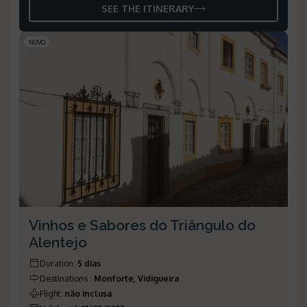
SEE THE ITINERARY
NOVO
Vinhos e Sabores do Triângulo do
Alentejo
Duration
:
5 dias
Destinations
:
Monforte, Vidigueira
Flight
:
não inclusa