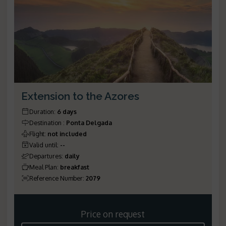
Extension to the Azores
Duration
:
6 days
Destination
:
Ponta Delgada
Flight
:
not included
Valid until
:
--
Departures
:
daily
Meal Plan
:
breakfast
Reference Number
:
2079
Price on request