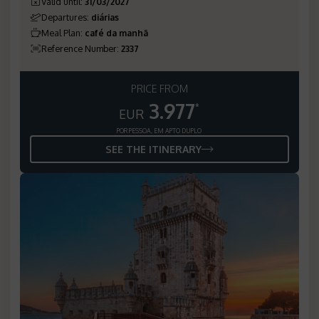
Valid until
:
31/03/2027
Departures
:
diárias
Meal Plan
:
café da manhã
Reference Number
:
2337
PRICE FROM
3.977
*
EUR
POR PESSOA, EM APTO DUPLO
SEE THE ITINERARY