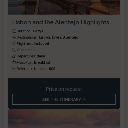
Lisbon and the Alentejo Highlights
Duration
:
7 days
Destinations
:
Lisboa, Évora, Alentejo
Flight
:
not included
Valid until
:
--
Departures
:
daily
Meal Plan
:
breakfast
Reference Number
:
1018
Price on request
SEE THE ITINERARY