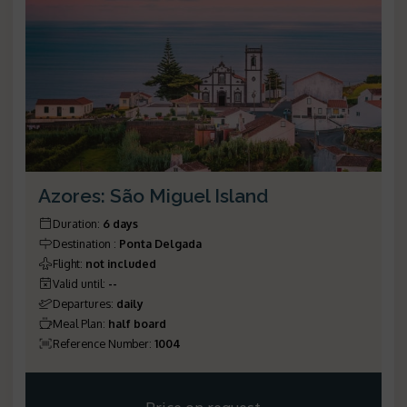
Azores: São Miguel Island
Duration
:
6 days
Destination
:
Ponta Delgada
Flight
:
not included
Valid until
:
--
Departures
:
daily
Meal Plan
:
half board
Reference Number
:
1004