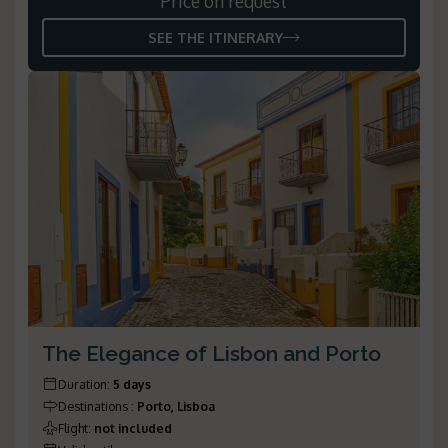
Price on request
SEE THE ITINERARY
The Elegance of Lisbon and Porto
Duration
:
5 days
Destinations
:
Porto, Lisboa
Flight
:
not included