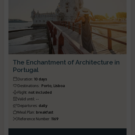
The Enchantment of Architecture in
Portugal
Duration
:
10 days
Destinations
:
Porto, Lisboa
Flight
:
not included
Valid until
:
--
Departures
:
daily
Meal Plan
:
breakfast
Reference Number
:
1169