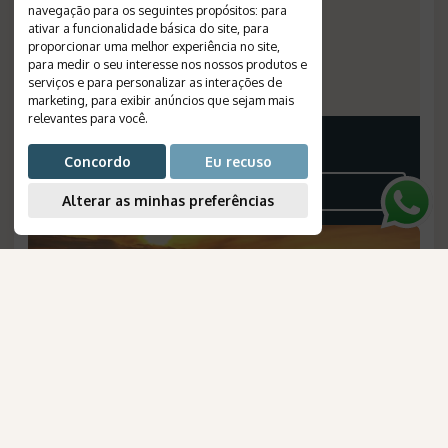
navegação para os seguintes propósitos:
para
Valid until
:
--
ativar a funcionalidade básica do site
,
para
Departures
:
daily
proporcionar uma melhor experiência no site
,
Meal Plan
:
breakfast
para medir o seu interesse nos nossos produtos e
serviços e para personalizar as interações de
Reference Number
:
480
marketing
,
para exibir anúncios que sejam mais
relevantes para você
.
Price on request
Concordo
Eu recuso
SEE THE ITINERARY
Alterar as minhas preferências
AmaWaterways
para Brasileiros