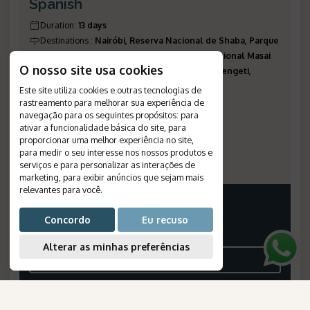
Spanish
Duration
:
13 days
Destinations
:
Nairóbi, Reserva Nacional de Shaba, Parque
Nacional de Aberdare, Nakuru, Reserva Nacional Masai
O nosso site usa cookies
Mara, Ngorongoro, Parque Nacional do Serengeti,
Parque Nacional do Lago Manyara
Este site utiliza cookies e outras tecnologias de
Flight
:
not included
rastreamento para melhorar sua experiência de
navegação para os seguintes propósitos:
para
Valid until
:
31/12/2026
ativar a funcionalidade básica do site
,
para
Departures
:
wednesdays
proporcionar uma melhor experiência no site
,
Meal Plan
:
de acordo com a acomodação
para medir o seu interesse nos nossos produtos e
Reference Number
:
416
serviços e para personalizar as interações de
marketing
,
para exibir anúncios que sejam mais
relevantes para você
.
PRICE FROM
8.357
*
Concordo
Eu recuso
USD
PER PERSON, IN A DOUBLE ROOM
Alterar as minhas preferências
SEE THE ITINERARY