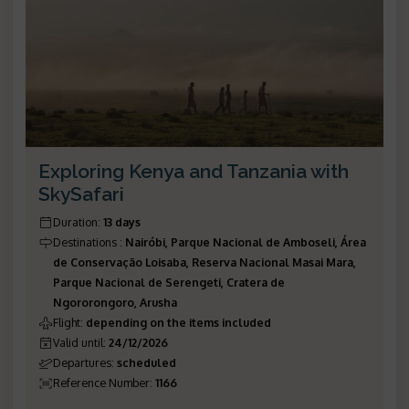
Exploring Kenya and Tanzania with
SkySafari
Duration
:
13 days
Destinations
:
Nairóbi, Parque Nacional de Amboseli, Área
de Conservação Loisaba, Reserva Nacional Masai Mara,
Parque Nacional de Serengeti, Cratera de
Ngororongoro, Arusha
Flight
:
depending on the items included
Valid until
:
24/12/2026
Departures
:
scheduled
Reference Number
:
1166