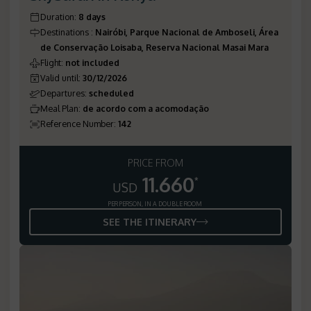
Duration
:
8 days
Destinations
:
Nairóbi, Parque Nacional de Amboseli, Área
de Conservação Loisaba, Reserva Nacional Masai Mara
Flight
:
not included
Valid until
:
30/12/2026
Departures
:
scheduled
Meal Plan
:
de acordo com a acomodação
Reference Number
:
142
PRICE FROM
11.660
*
USD
PER PERSON, IN A DOUBLE ROOM
SEE THE ITINERARY