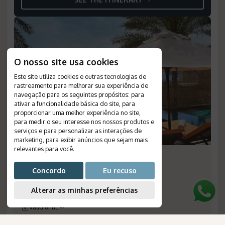
O nosso site usa cookies
Este site utiliza cookies e outras tecnologias de
rastreamento para melhorar sua experiência de
navegação para os seguintes propósitos:
para
ativar a funcionalidade básica do site
,
para
proporcionar uma melhor experiência no site
,
para medir o seu interesse nos nossos produtos e
serviços e para personalizar as interações de
marketing
,
para exibir anúncios que sejam mais
relevantes para você
.
Six Senses Zighy Bay
Concordo
Eu recuso
Duration
:
5 days
Destination
:
Zighy Bay
Alterar as minhas preferências
Flight
:
not included
Valid until
:
--
Departures
:
daily