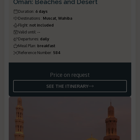
Oman: Beaches and Desert
Duration
:
6 days
Destinations
:
Muscat, Wahiba
Flight
:
not included
Valid until
:
--
Departures
:
daily
Meal Plan
:
breakfast
Reference Number
:
584
Price on request
SEE THE ITINERARY