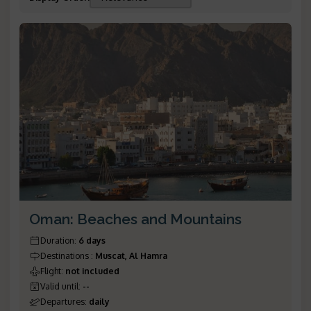
Oman: Beaches and Mountains
Duration
:
6 days
Destinations
:
Muscat, Al Hamra
Flight
:
not included
Valid until
:
--
Departures
:
daily