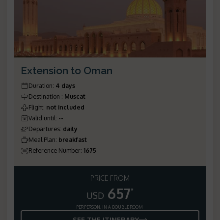
Extension to Oman
Duration
:
4 days
Destination
:
Muscat
Flight
:
not included
Valid until
:
--
Departures
:
daily
Meal Plan
:
breakfast
Reference Number
:
1675
PRICE FROM
657
*
USD
PER PERSON, IN A DOUBLE ROOM
SEE THE ITINERARY