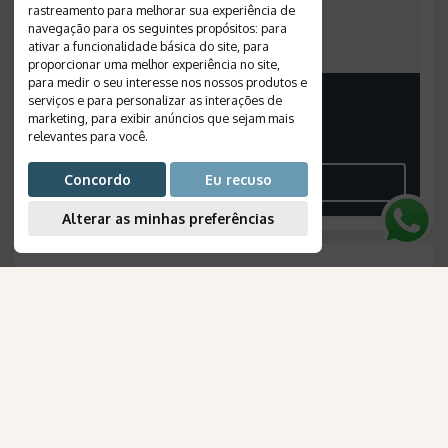
rastreamento para melhorar sua experiência de
Meal Plan
:
breakfast
navegação para os seguintes propósitos:
para
Reference Number
:
152
ativar a funcionalidade básica do site
,
para
proporcionar uma melhor experiência no site
,
para medir o seu interesse nos nossos produtos e
PRICE FROM
serviços e para personalizar as interações de
marketing
,
para exibir anúncios que sejam mais
3.260
*
EUR
relevantes para você
.
PER PERSON, IN A DOUBLE ROOM
Concordo
Eu recuso
SEE THE ITINERARY
Alterar as minhas preferências
Looking for something tailored to
you?
?
AmaWaterways
Build Your Custom Itinerary
para Brasileiros
*
Amount indicated in foreign currency, converted to reais according