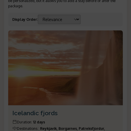
be personalized, but it allows you to add a stay before or after the
package.
Display Order
:
Icelandic fjords
Duration
:
12 days
Destinations
:
Reykjavik, Borgarnes, Patreksfjordur,