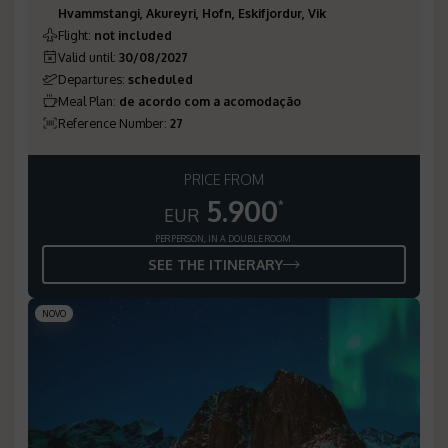
Hvammstangi, Akureyri, Hofn, Eskifjordur, Vik
Flight
:
not included
Valid until
:
30/08/2027
Departures
:
scheduled
Meal Plan
:
de acordo com a acomodação
Reference Number
:
27
PRICE FROM
5.900
*
EUR
PER PERSON, IN A DOUBLE ROOM
SEE THE ITINERARY
NOVO