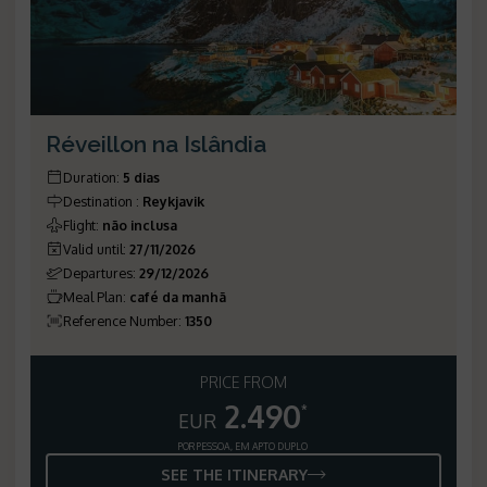
Réveillon na Islândia
Duration
:
5 dias
Destination
:
Reykjavik
Flight
:
não inclusa
Valid until
:
27/11/2026
Departures
:
29/12/2026
Meal Plan
:
café da manhã
Reference Number
:
1350
PRICE FROM
2.490
*
EUR
POR PESSOA, EM APTO DUPLO
SEE THE ITINERARY