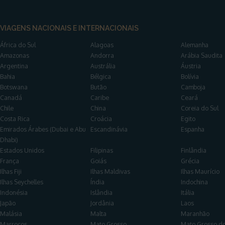
VIAGENS NACIONAIS E INTERNACIONAIS
África do Sul
Alagoas
Alemanha
Amazonas
Andorra
Arábia Saudita
Argentina
Austrália
Áustria
Bahia
Bélgica
Bolívia
Botswana
Butão
Camboja
Canadá
Caribe
Ceará
Chile
China
Coreia do Sul
Costa Rica
Croácia
Egito
Emirados Árabes (Dubai e Abu
Escandinávia
Espanha
Dhabi)
Estados Unidos
Filipinas
Finlândia
França
Goiás
Grécia
Ilhas Fiji
Ilhas Maldivas
Ilhas Maurício
Ilhas Seychelles
Índia
Indochina
Indonésia
Islândia
Itália
Japão
Jordânia
Laos
Malásia
Malta
Maranhão
Marrocos
Mato Grosso
Mato Grosso do