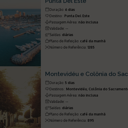
Punta Del Este
Duração
:
6 dias
Destino
:
Punta Del Este
Passagem Aérea
:
não inclusa
Validade
:
--
Saídas
:
diárias
Plano de Refeição
:
café da manhã
Número de Referência
:
1285
Montevidéu e Colônia do Sa
Duração
:
5 dias
Destinos
:
Montevidéu, Colônia do Sacrament
Passagem Aérea
:
não inclusa
Validade
:
--
Saídas
:
diárias
Plano de Refeição
:
café da manhã
Número de Referência
:
895