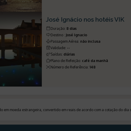
José Ignácio nos hotéis VIK
Duração
:
8 dias
Destino
:
José Ignacio
Passagem Aérea
:
não inclusa
Validade
:
--
Saídas
:
diárias
Plano de Refeição
:
café da manhã
Número de Referência
:
148
ado em moeda estrangeira, convertido em reais de acordo com a cotação do di