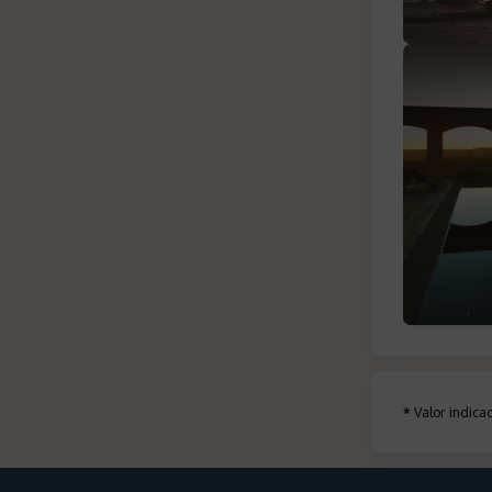
*
Valor indic