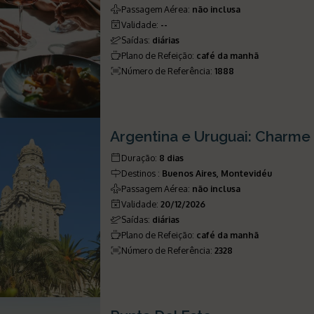
Passagem Aérea
:
não inclusa
Validade
:
--
Saídas
:
diárias
Plano de Refeição
:
café da manhã
Número de Referência
:
1888
Argentina e Uruguai: Charme
Duração
:
8 dias
Destinos
:
Buenos Aires, Montevidéu
Passagem Aérea
:
não inclusa
Validade
:
20/12/2026
Saídas
:
diárias
Plano de Refeição
:
café da manhã
Número de Referência
:
2328