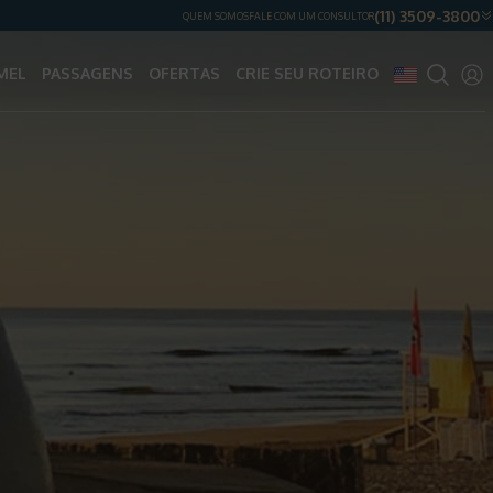
(11) 3509-3800
QUEM SOMOS
FALE COM UM CONSULTOR
MEL
PASSAGENS
OFERTAS
CRIE SEU ROTEIRO