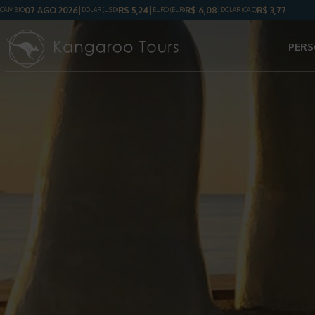
07 AGO 2026
R$
5,24
R$
6,08
R$
3,77
CÂMBIO
DÓLAR
(USD)
EURO (EUR)
DÓLAR
(CAD)
PERS