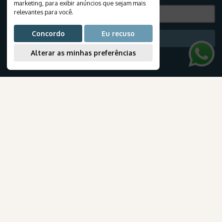
marketing
,
para exibir anúncios que sejam mais
relevantes para você
.
Concordo
Eu recuso
Subscribe
Alterar as minhas preferências
TRAVEL INFORMATION
E-books
Blog
Travel documentation
Airlines
AmaWaterways
How to book your package?
para Brasileiros
Passport
ABOUT THE KANGAROO
About Us
Our Offices
Work with Us
Talk to an Advisor