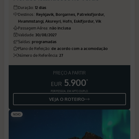
Duração
:
12 dias
Destinos
:
Reykjavik, Borgarnes, Patreksfjordur,
Hvammstangi, Akureyri, Hofn, Eskifjordur, Vik
Passagem Aérea
:
não inclusa
Validade
:
30/08/2027
Saídas
:
programadas
Plano de Refeição
:
de acordo com a acomodação
Número de Referência
:
27
PREÇO A PARTIR
5.900
*
EUR
POR PESSOA, EM APTO DUPLO
VEJA O ROTEIRO
NOVO