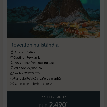
Réveillon na Islândia
Duração
:
5 dias
Destino
:
Reykjavik
Passagem Aérea
:
não inclusa
Validade
:
27/11/2026
Saídas
:
29/12/2026
Plano de Refeição
:
café da manhã
Número de Referência
:
1350
PREÇO A PARTIR
2.490
*
EUR