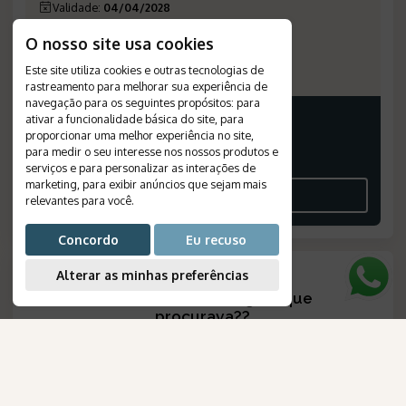
Validade
:
04/04/2028
Saídas
:
quintas-feiras
O nosso site usa cookies
Plano de Refeição
:
café da manhã
Número de Referência
:
152
Este site utiliza cookies e outras tecnologias de
rastreamento para melhorar sua experiência de
navegação para os seguintes propósitos:
para
PREÇO A PARTIR
ativar a funcionalidade básica do site
,
para
proporcionar uma melhor experiência no site
,
3.260
*
EUR
para medir o seu interesse nos nossos produtos e
serviços e para personalizar as interações de
POR PESSOA, EM APTO DUPLO
marketing
,
para exibir anúncios que sejam mais
VEJA O ROTEIRO
relevantes para você
.
Concordo
Eu recuso
Alterar as minhas preferências
Não encontrou a viagem que
procurava?
?
CRIE SEU ROTEIRO
AmaWaterways