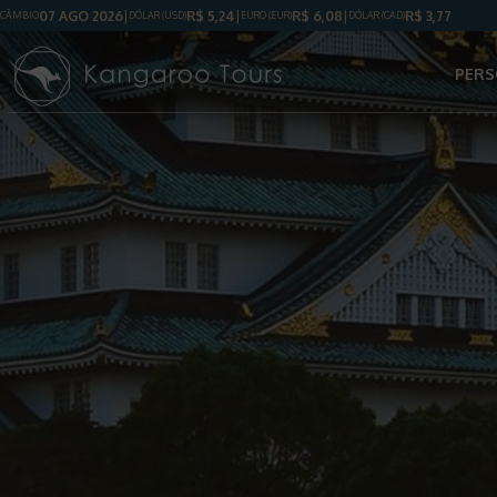
07 AGO 2026
R$
5,24
R$
6,08
R$
3,77
CÂMBIO
DÓLAR
(USD)
EURO (EUR)
DÓLAR
(CAD)
PERS