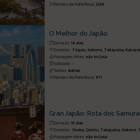
Número de Referência
:
2368
O Melhor do Japão
Duração
:
14 dias
Destinos
:
Tóquio, Hakone, Takayama, Kanazaw
Passagem Aérea
:
não inclusa
Validade
:
--
Saídas
:
diárias
Número de Referência
:
971
Gran Japão: Rota dos Samura
Duração
:
10 dias
Destinos
:
Osaka, Quioto, Takayama, Hakone, 
Passagem Aérea
:
não inclusa