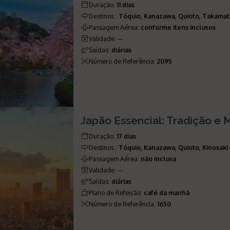
Duração
:
11 dias
Destinos
:
Tóquio, Kanazawa, Quioto, Takama
Passagem Aérea
:
conforme itens inclusos
Validade
:
--
Saídas
:
diárias
Número de Referência
:
2095
Japão Essencial: Tradição e
Duração
:
17 dias
Destinos
:
Tóquio, Kanazawa, Quioto, Kinosak
Passagem Aérea
:
não inclusa
Validade
:
--
Saídas
:
diárias
Plano de Refeição
:
café da manhã
Número de Referência
:
1650