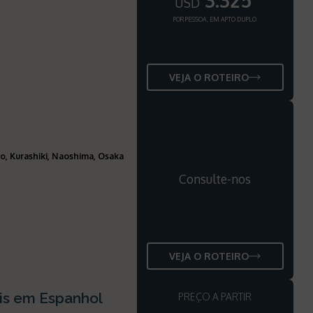
3.325
USD
POR PESSOA, EM APTO DUPLO
VEJA O ROTEIRO
, Kurashiki, Naoshima, Osaka
Consulte-nos
VEJA O ROTEIRO
is em Espanhol
PREÇO A PARTIR