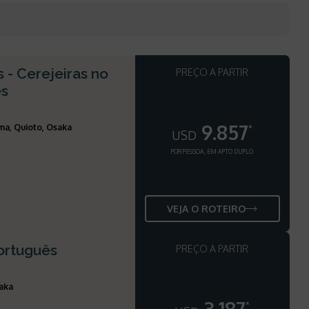
 - Cerejeiras no
PREÇO A PARTIR
ês
9.857
a, Quioto, Osaka
*
USD
POR PESSOA, EM APTO DUPLO
VEJA O ROTEIRO
ortuguês
PREÇO A PARTIR
saka
*