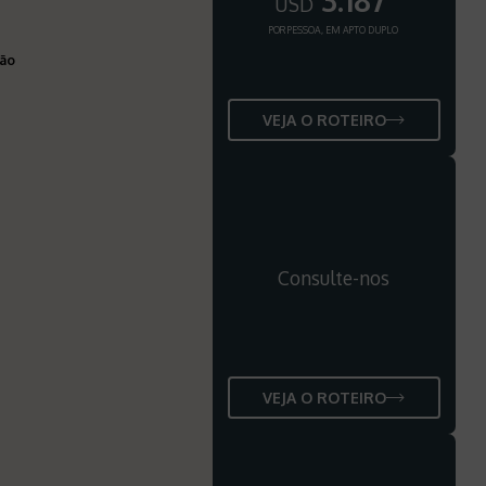
3.187
USD
POR PESSOA, EM APTO DUPLO
ção
VEJA O ROTEIRO
Consulte-nos
VEJA O ROTEIRO