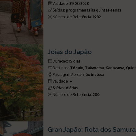
Validade
:
31/03/2028
Saídas
:
programadas às quintas-feiras
Número de Referência
:
1982
Joias do Japão
Duração
:
15 dias
Destinos
:
Tóquio, Takayama, Kanazawa, Quioto
Passagem Aérea
:
não inclusa
Validade
:
--
Saídas
:
diárias
Número de Referência
:
200
Gran Japão: Rota dos Samura