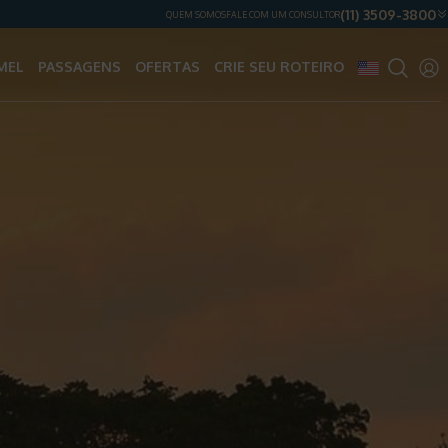
(11) 3509-3800
QUEM SOMOS
FALE COM UM CONSULTOR
MEL
PASSAGENS
OFERTAS
CRIE SEU ROTEIRO