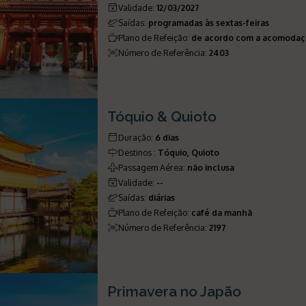
Validade
:
12/03/2027
Saídas
:
programadas às sextas-feiras
Plano de Refeição
:
de acordo com a acomoda
Número de Referência
:
2403
Tóquio & Quioto
Duração
:
6 dias
Destinos
:
Tóquio, Quioto
Passagem Aérea
:
não inclusa
Validade
:
--
Saídas
:
diárias
Plano de Refeição
:
café da manhã
Número de Referência
:
2197
Primavera no Japão