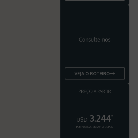
Consulte-nos
VEJA O ROTEIRO
PREÇO A PARTIR
3.244
*
USD
POR PESSOA, EM APTO DUPLO