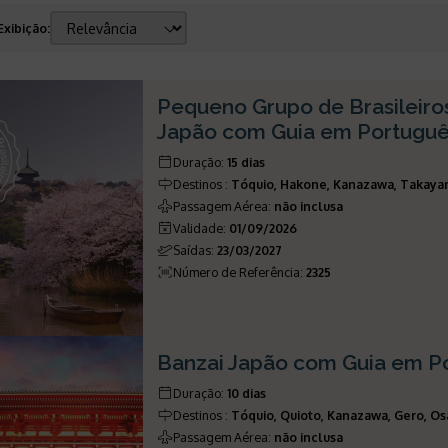
Exibição
:
Pequeno Grupo de Brasileiros
Japão com Guia em Portugu
Duração
:
15 dias
Destinos
:
Tóquio, Hakone, Kanazawa, Takayam
Passagem Aérea
:
não inclusa
Validade
:
01/09/2026
Saídas
:
23/03/2027
Número de Referência
:
2325
Banzai Japão com Guia em P
Duração
:
10 dias
Destinos
:
Tóquio, Quioto, Kanazawa, Gero, O
Passagem Aérea
:
não inclusa