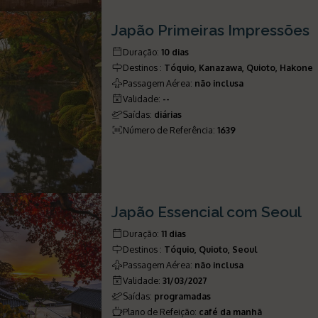
Japão Primeiras Impressões
Duração
:
10 dias
Destinos
:
Tóquio, Kanazawa, Quioto, Hakone
Passagem Aérea
:
não inclusa
Validade
:
--
Saídas
:
diárias
Número de Referência
:
1639
Japão Essencial com Seoul
Duração
:
11 dias
Destinos
:
Tóquio, Quioto, Seoul
Passagem Aérea
:
não inclusa
Validade
:
31/03/2027
Saídas
:
programadas
Plano de Refeição
:
café da manhã