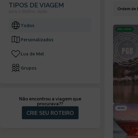
TIPOS DE VIAGEM
Ordem de 
para o destino
Japão
Todos
EXCLUSIVO
Personalizados
Lua de Mel
Grupos
Não encontrou a viagem que
procurava?
?
NOVO
CRIE SEU ROTEIRO