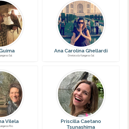
 Guima
Ana Carolina Ghellardi
angaroo Sul
Diretora da Kangaroo Sul
na Vilela
Priscilla Caetano
Tsunashima
Kangaroo Rio