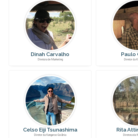
Dinah Carvalho
Paulo
Diretora de Marketing
Diretor da K
Celso Eiji Tsunashima
Rita Atti
Diretor da Kangaroo Goiânia
Diretora da 