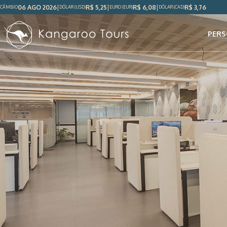
06 AGO 2026
R$
5,25
R$
6,08
R$
3,76
CÂMBIO
DÓLAR
(USD)
EURO (EUR)
DÓLAR
(CAD)
PERS