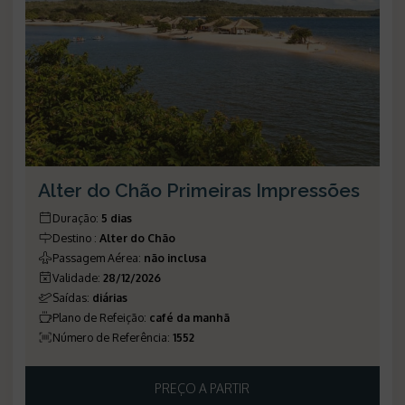
Alter do Chão Primeiras Impressões
Duração
:
5 dias
Destino
:
Alter do Chão
Passagem Aérea
:
não inclusa
Validade
:
28/12/2026
Saídas
:
diárias
Plano de Refeição
:
café da manhã
Número de Referência
:
1552
PREÇO A PARTIR