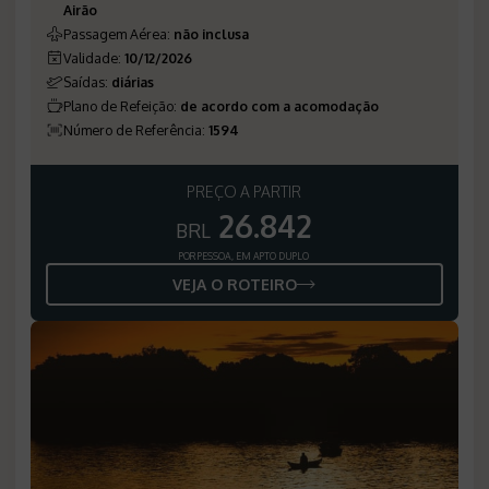
Airão
Passagem Aérea
:
não inclusa
Validade
:
10/12/2026
Saídas
:
diárias
Plano de Refeição
:
de acordo com a acomodação
Número de Referência
:
1594
PREÇO A PARTIR
26.842
BRL
POR PESSOA, EM APTO DUPLO
VEJA O ROTEIRO