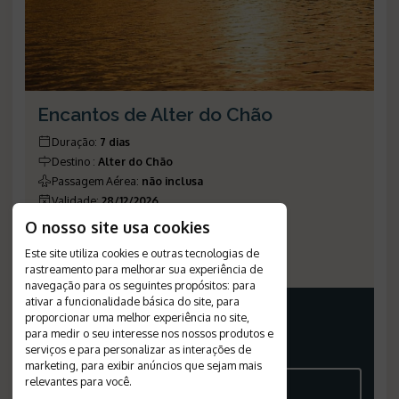
Encantos de Alter do Chão
Duração
:
7 dias
Destino
:
Alter do Chão
Passagem Aérea
:
não inclusa
Validade
:
28/12/2026
Saídas
:
diárias
O nosso site usa cookies
Plano de Refeição
:
café da manhã
Este site utiliza cookies e outras tecnologias de
Número de Referência
:
1148
rastreamento para melhorar sua experiência de
navegação para os seguintes propósitos:
para
ativar a funcionalidade básica do site
,
para
PREÇO A PARTIR
proporcionar uma melhor experiência no site
,
11.119
para medir o seu interesse nos nossos produtos e
BRL
serviços e para personalizar as interações de
POR PESSOA, EM APTO DUPLO
marketing
,
para exibir anúncios que sejam mais
relevantes para você
.
VEJA O ROTEIRO