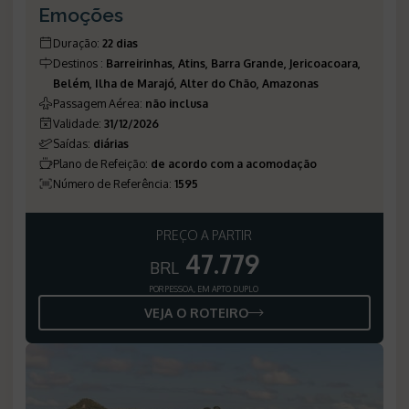
Emoções
Duração
:
22 dias
Destinos
:
Barreirinhas, Atins, Barra Grande, Jericoacoara,
Belém, Ilha de Marajó, Alter do Chão, Amazonas
Passagem Aérea
:
não inclusa
Validade
:
31/12/2026
Saídas
:
diárias
Plano de Refeição
:
de acordo com a acomodação
Número de Referência
:
1595
PREÇO A PARTIR
47.779
BRL
POR PESSOA, EM APTO DUPLO
VEJA O ROTEIRO