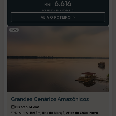
6.616
BRL
POR PESSOA, EM APTO DUPLO
VEJA O ROTEIRO
NOVO
Grandes Cenários Amazônicos
Duração
:
14 dias
Destinos
:
Belém, Ilha do Marajó, Alter do Chão, Novo