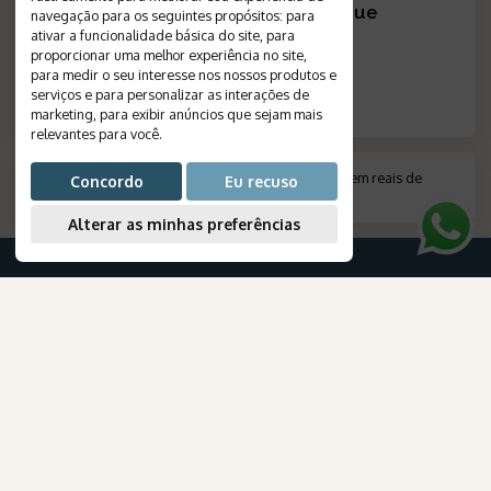
Não encontrou a viagem que
navegação para os seguintes propósitos:
para
procurava?
?
ativar a funcionalidade básica do site
,
para
proporcionar uma melhor experiência no site
,
CRIE SEU ROTEIRO
para medir o seu interesse nos nossos produtos e
serviços e para personalizar as interações de
marketing
,
para exibir anúncios que sejam mais
relevantes para você
.
*
Valor indicado em moeda estrangeira, convertido em reais de
Concordo
Eu recuso
acordo com a cotação do dia do pagamento
.
Alterar as minhas preferências
PARA SUA VIAGEM
AmaWaterways
Destinos
Viagens
para Brasileiros
Pacotes Turísticos
Cruzeiros
Crie seu roteiro
Viagem de Lua de Mel