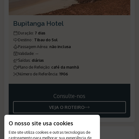
Bupitanga Hotel
Duração
:
7 dias
Destino
:
Tibau do Sul
Passagem Aérea
:
não inclusa
Validade
:
--
Saídas
:
diárias
Plano de Refeição
:
café da manhã
Número de Referência
:
1906
Consulte-nos
VEJA O ROTEIRO
O nosso site usa cookies
Este site utiliza cookies e outras tecnologias de
rastreamento para melhorar sua experiência de