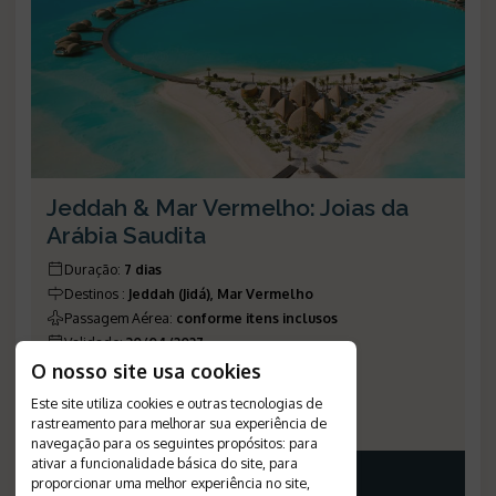
Jeddah & Mar Vermelho: Joias da
Arábia Saudita
Duração
:
7 dias
Destinos
:
Jeddah (Jidá), Mar Vermelho
Passagem Aérea
:
conforme itens inclusos
Validade
:
30/04/2027
Saídas
:
programadas
O nosso site usa cookies
Plano de Refeição
:
café da manhã
Este site utiliza cookies e outras tecnologias de
Número de Referência
:
1859
rastreamento para melhorar sua experiência de
navegação para os seguintes propósitos:
para
ativar a funcionalidade básica do site
,
para
PREÇO A PARTIR
proporcionar uma melhor experiência no site
,