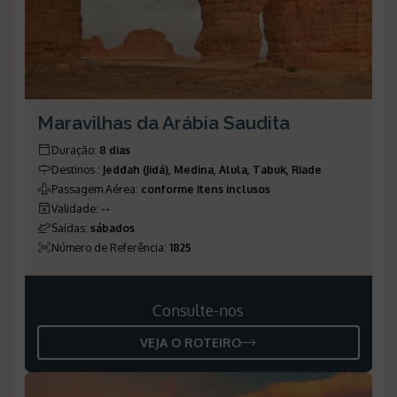
Maravilhas da Arábia Saudita
Duração
:
8 dias
Destinos
:
Jeddah (Jidá), Medina, Alula, Tabuk, Riade
Passagem Aérea
:
conforme itens inclusos
Validade
:
--
Saídas
:
sábados
Número de Referência
:
1825
Consulte-nos
VEJA O ROTEIRO