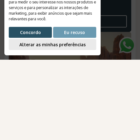
6.157
para medir o seu interesse nos nossos produtos e
*
USD
serviços e para personalizar as interações de
marketing
,
para exibir anúncios que sejam mais
POR PESSOA, EM APTO DUPLO
relevantes para você
.
VEJA O ROTEIRO
Concordo
Eu recuso
Alterar as minhas preferências
AmaWaterways
para Brasileiros
Arábia Saudita: Cultura e Contrastes
Duração
:
8 dias
Destinos
:
Riade, Tabuk, Alula, Medina, Jeddah