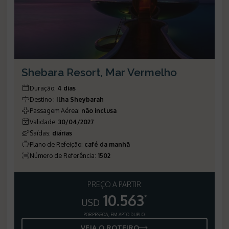
Shebara Resort, Mar Vermelho
Duração
:
4 dias
Destino
:
Ilha Sheybarah
Passagem Aérea
:
não inclusa
Validade
:
30/04/2027
Saídas
:
diárias
Plano de Refeição
:
café da manhã
Número de Referência
:
1502
PREÇO A PARTIR
10.563
*
USD
POR PESSOA, EM APTO DUPLO
VEJA O ROTEIRO