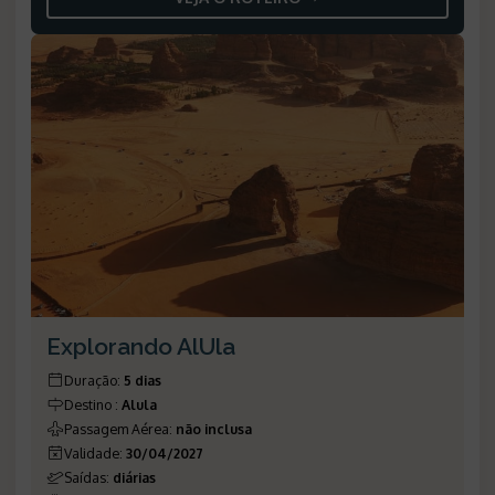
Explorando AlUla
Duração
:
5 dias
Destino
:
Alula
Passagem Aérea
:
não inclusa
Validade
:
30/04/2027
Saídas
:
diárias