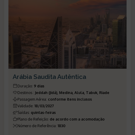
Arábia Saudita Autêntica
Duração
:
9 dias
Destinos
:
Jeddah (Jidá), Medina, Alula, Tabuk, Riade
Passagem Aérea
:
conforme itens inclusos
Validade
:
18/03/2027
Saídas
:
quintas-feiras
Plano de Refeição
:
de acordo com a acomodação
Número de Referência
:
1830