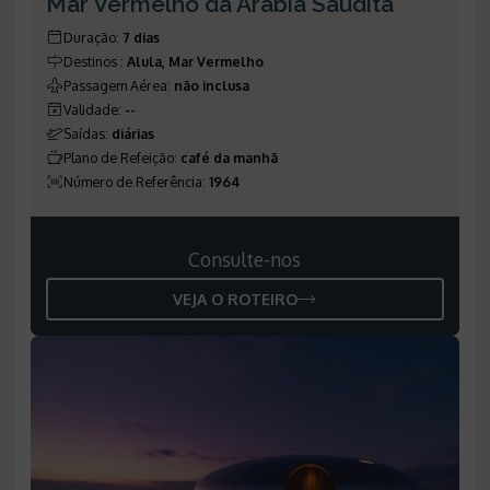
Mar Vermelho da Arábia Saudita
Duração
:
7 dias
Destinos
:
Alula, Mar Vermelho
Passagem Aérea
:
não inclusa
Validade
:
--
Saídas
:
diárias
Plano de Refeição
:
café da manhã
Número de Referência
:
1964
Consulte-nos
VEJA O ROTEIRO