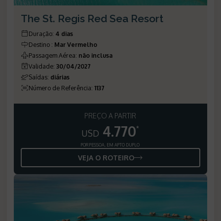
The St. Regis Red Sea Resort
Duração
:
4 dias
Destino
:
Mar Vermelho
Passagem Aérea
:
não inclusa
Validade
:
30/04/2027
Saídas
:
diárias
Número de Referência
:
1137
PREÇO A PARTIR
4.770
*
USD
POR PESSOA, EM APTO DUPLO
VEJA O ROTEIRO