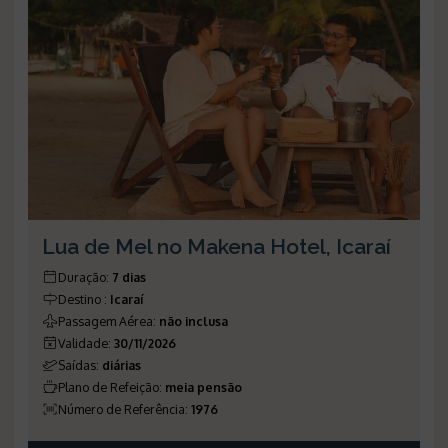
Lua de Mel no Makena Hotel, Icaraí
Duração
:
7 dias
Destino
:
Icaraí
Passagem Aérea
:
não inclusa
Validade
:
30/11/2026
Saídas
:
diárias
Plano de Refeição
:
meia pensão
Número de Referência
:
1976