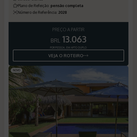
Plano de Refeição
:
pensão completa
Número de Referência
:
2028
PREÇO A PARTIR
13.063
BRL
POR PESSOA, EM APTO DUPLO
VEJA O ROTEIRO
NOVO