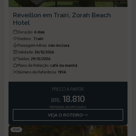
Réveillon em Trairi, Zorah Beach
Hotel
Duração
:
6 dias
Destino
:
Trairi
Passagem Aérea
:
não inclusa
Validade
:
20/12/2026
Saídas
:
29/12/2026
Plano de Refeição
:
café da manhã
Número de Referência
:
1934
PREÇO A PARTIR
18.810
BRL
POR PESSOA, EM APTO DUPLO
VEJA O ROTEIRO
NOVO