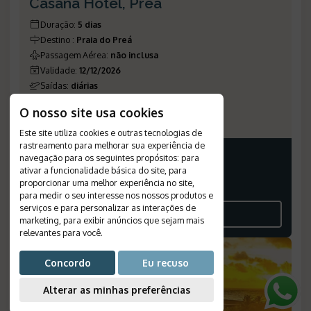
Casana Hotel, Preá
Duração
:
5 dias
Destino
:
Praia do Preá
Passagem Aérea
:
não inclusa
Validade
:
12/12/2026
Saídas
:
diárias
Plano de Refeição
:
café da manhã
O nosso site usa cookies
Número de Referência
:
1953
Este site utiliza cookies e outras tecnologias de
rastreamento para melhorar sua experiência de
PREÇO A PARTIR
navegação para os seguintes propósitos:
para
ativar a funcionalidade básica do site
,
para
19.644
BRL
proporcionar uma melhor experiência no site
,
para medir o seu interesse nos nossos produtos e
POR PESSOA, EM APTO DUPLO
serviços e para personalizar as interações de
VEJA O ROTEIRO
marketing
,
para exibir anúncios que sejam mais
relevantes para você
.
Concordo
Eu recuso
Alterar as minhas preferências