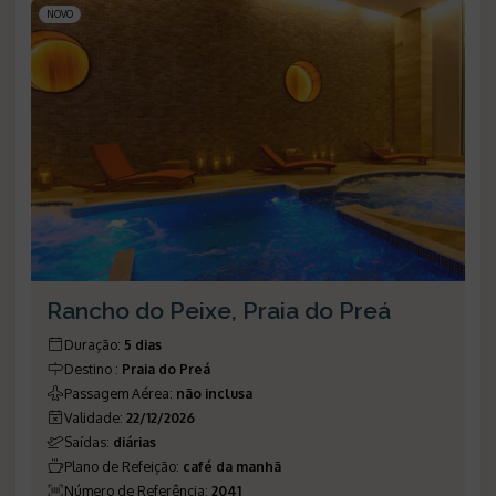
NOVO
Rancho do Peixe, Praia do Preá
Duração
:
5 dias
Destino
:
Praia do Preá
Passagem Aérea
:
não inclusa
Validade
:
22/12/2026
Saídas
:
diárias
Plano de Refeição
:
café da manhã
Número de Referência
:
2041