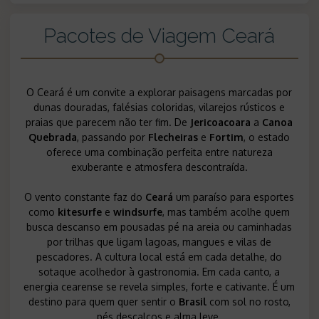
Pacotes de Viagem Ceará
O Ceará é um convite a explorar paisagens marcadas por
dunas douradas, falésias coloridas, vilarejos rústicos e
praias que parecem não ter fim. De
Jericoacoara
a
Canoa
Quebrada
, passando por
Flecheiras
e
Fortim
, o estado
oferece uma combinação perfeita entre natureza
exuberante e atmosfera descontraída.
O vento constante faz do
Ceará
um paraíso para esportes
como
kitesurfe
e
windsurfe
, mas também acolhe quem
busca descanso em pousadas pé na areia ou caminhadas
por trilhas que ligam lagoas, mangues e vilas de
pescadores. A cultura local está em cada detalhe, do
sotaque acolhedor à gastronomia. Em cada canto, a
energia cearense se revela simples, forte e cativante. É um
destino para quem quer sentir o
Brasil
com sol no rosto,
pés descalços e alma leve.