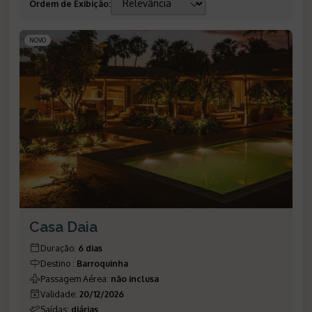
Ordem de Exibição
:
NOVO
Casa Daia
Duração
:
6 dias
Destino
:
Barroquinha
Passagem Aérea
:
não inclusa
Validade
:
20/12/2026
Saídas
:
diárias