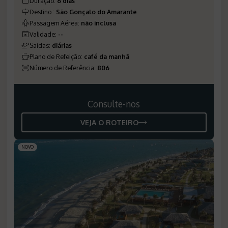
Duração
:
6 dias
Destino
:
São Gonçalo do Amarante
Passagem Aérea
:
não inclusa
Validade
:
--
Saídas
:
diárias
Plano de Refeição
:
café da manhã
Número de Referência
:
806
Consulte-nos
VEJA O ROTEIRO
NOVO