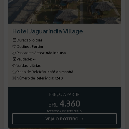
Hotel Jaguaríndia Village
Duração
:
6 dias
Destino
:
Fortim
Passagem Aérea
:
não inclusa
Validade
:
--
Saídas
:
diárias
Plano de Refeição
:
café da manhã
Número de Referência
:
1240
PREÇO A PARTIR
4.360
BRL
POR PESSOA, EM APTO DUPLO
VEJA O ROTEIRO