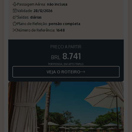
Passagem Aérea
:
não inclusa
Validade
:
28/12/2026
Saídas
:
diárias
Plano de Refeição
:
pensão completa
Número de Referência
:
1648
PREÇO A PARTIR
8.741
BRL
POR PESSOA, EM APTO TRIPLO
VEJA O ROTEIRO