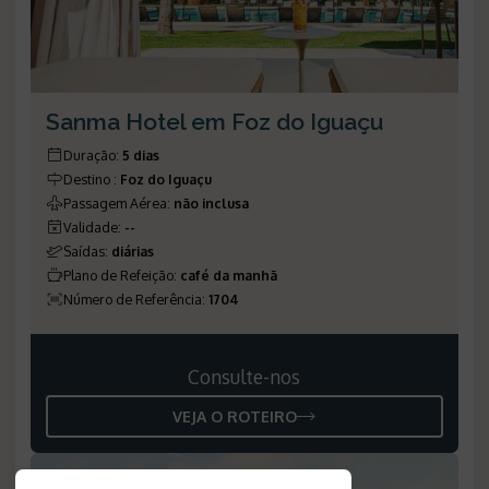
Sanma Hotel em Foz do Iguaçu
Duração
:
5 dias
Destino
:
Foz do Iguaçu
Passagem Aérea
:
não inclusa
Validade
:
--
Saídas
:
diárias
Plano de Refeição
:
café da manhã
Número de Referência
:
1704
Consulte-nos
VEJA O ROTEIRO