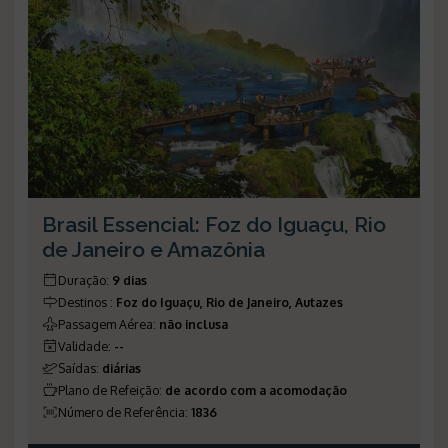
Brasil Essencial: Foz do Iguaçu, Rio
de Janeiro e Amazônia
Duração
:
9 dias
Destinos
:
Foz do Iguaçu, Rio de Janeiro, Autazes
Passagem Aérea
:
não inclusa
Validade
:
--
Saídas
:
diárias
Plano de Refeição
:
de acordo com a acomodação
Número de Referência
:
1836