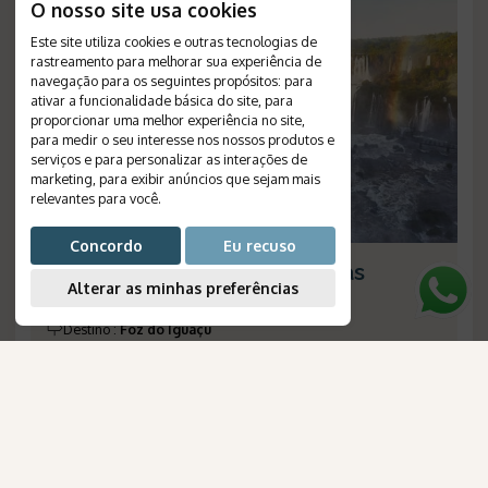
O nosso site usa cookies
Este site utiliza cookies e outras tecnologias de
rastreamento para melhorar sua experiência de
navegação para os seguintes propósitos:
para
ativar a funcionalidade básica do site
,
para
proporcionar uma melhor experiência no site
,
para medir o seu interesse nos nossos produtos e
serviços e para personalizar as interações de
marketing
,
para exibir anúncios que sejam mais
relevantes para você
.
Concordo
Eu recuso
Belmond Hotel das Cataratas
Alterar as minhas preferências
Duração
:
5 dias
Destino
:
Foz do Iguaçu
Passagem Aérea
:
não inclusa
Validade
:
--
Saídas
:
diárias
AmaWaterways
Plano de Refeição
:
café da manhã
Número de Referência
:
1244
para Brasileiros