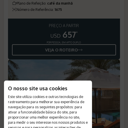
Plano de Refeição
:
café da manhã
Número de Referência
:
1675
PREÇO A PARTIR
657
*
USD
POR PESSOA, EM APTO DUPLO
VEJA O ROTEIRO
O nosso site usa cookies
Este site utiliza cookies e outras tecnologias de
rastreamento para melhorar sua experiência de
navegação para os seguintes propósitos:
para
ativar a funcionalidade básica do site
,
para
proporcionar uma melhor experiência no site
,
para medir o seu interesse nos nossos produtos e
serviços e para personalizar as interações de