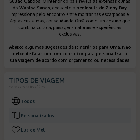
Sultão Qaboos
. O interior do país revela as extensas dunas
do
Wahiba Sands
, enquanto a
península de
Zighy Bay
impressiona pelo encontro entre montanhas escarpadas e
águas cristalinas, consolidando Omã como um destino que
combina cultura, paisagens naturais e experiências
exclusivas.
Abaixo algumas sugestões de itinerários para Omã. Não
deixe de falar com um consultor para personalizar a
sua viagem de acordo com orçamento ou necessidades.
TIPOS DE VIAGEM
para o destino
Omã
Todos
Personalizados
Lua de Mel