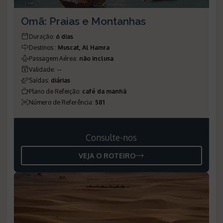
Omã: Praias e Montanhas
Duração
:
6 dias
Destinos
:
Muscat, Al Hamra
Passagem Aérea
:
não inclusa
Validade
:
--
Saídas
:
diárias
Plano de Refeição
:
café da manhã
Número de Referência
:
581
Consulte-nos
VEJA O ROTEIRO