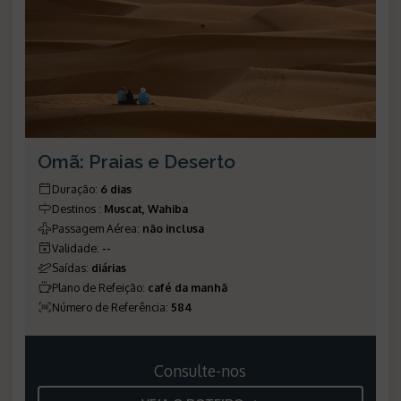
Omã: Praias e Deserto
Duração
:
6 dias
Destinos
:
Muscat, Wahiba
Passagem Aérea
:
não inclusa
Validade
:
--
Saídas
:
diárias
Plano de Refeição
:
café da manhã
Número de Referência
:
584
Consulte-nos