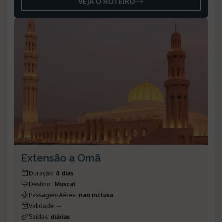
VEJA O ROTEIRO
Extensão a Omã
Duração
:
4 dias
Destino
:
Muscat
Passagem Aérea
:
não inclusa
Validade
:
--
Saídas
:
diárias