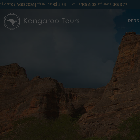
07 AGO 2026
R$
5,24
R$
6,08
R$
3,77
CÂMBIO
DÓLAR
(USD)
EURO (EUR)
DÓLAR
(CAD)
PERS