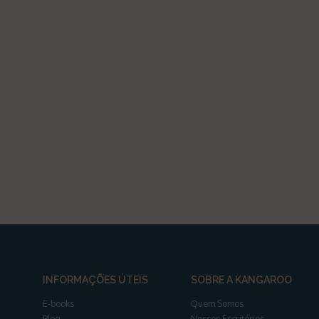
INFORMAÇÕES ÚTEIS
SOBRE A KANGAROO
E-books
Quem Somos
Blog
Nossos Escritórios