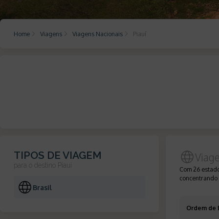
Home
Viagens
Viagens Nacionais
Piauí
TIPOS DE VIAGEM
Viag
para o destino
Piauí
Com 26 estados
concentrando a
Brasil
Ordem de 