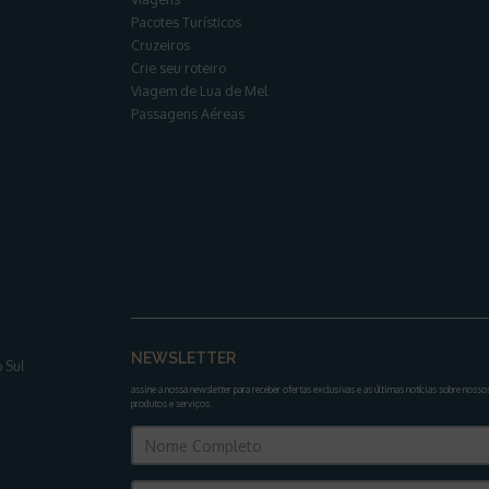
Pacotes Turísticos
Cruzeiros
Crie seu roteiro
Viagem de Lua de Mel
Passagens Aéreas
NEWSLETTER
 Sul
assine a nossa newsletter para receber ofertas exclusivas e as últimas notícias sobre nosso
produtos e serviços
.