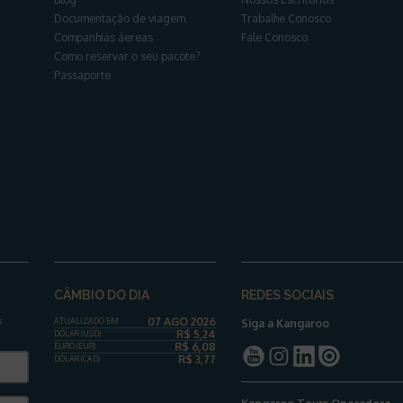
Documentação de viagem
Trabalhe Conosco
Companhias áereas
Fale Conosco
Como reservar o seu pacote?
Passaporte
CÂMBIO DO DIA
REDES SOCIAIS
07 AGO 2026
s
ATUALIZADO EM
Siga a Kangaroo
R$
5,24
DÓLAR
(USD)
R$
6,08
EURO (EUR)
R$
3,77
DÓLAR
(CAD)