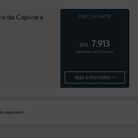
rra da Capivara
PREÇO A PARTIR
7.913
BRL
POR PESSOA, EM APTO DUPLO
VEJA O ROTEIRO
a do pagamento
.