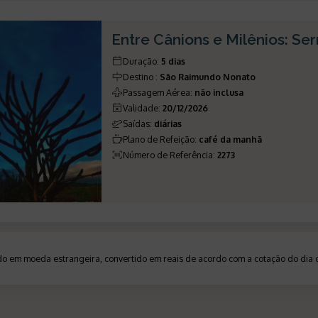
Entre Cânions e Milênios: Se
Duração
:
5 dias
Destino
:
São Raimundo Nonato
Passagem Aérea
:
não inclusa
Validade
:
20/12/2026
Saídas
:
diárias
Plano de Refeição
:
café da manhã
Número de Referência
:
2273
ado em moeda estrangeira, convertido em reais de acordo com a cotação do di