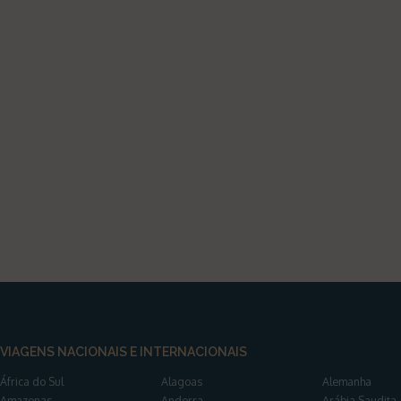
VIAGENS NACIONAIS E INTERNACIONAIS
África do Sul
Alagoas
Alemanha
Amazonas
Andorra
Arábia Saudita