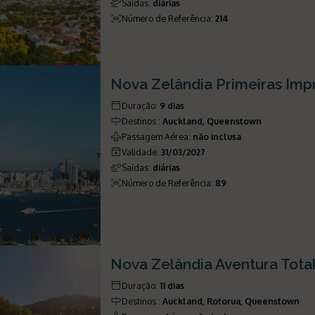
Saídas
:
diárias
Número de Referência
:
214
Nova Zelândia Primeiras Imp
Duração
:
9 dias
Destinos
:
Auckland, Queenstown
Passagem Aérea
:
não inclusa
Validade
:
31/03/2027
Saídas
:
diárias
Número de Referência
:
89
Nova Zelândia Aventura Tota
Duração
:
11 dias
Destinos
:
Auckland, Rotorua, Queenstown