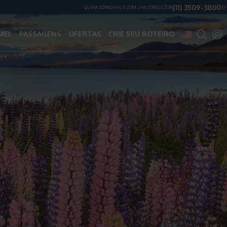
(11) 3509-3800
QUEM SOMOS
FALE COM UM CONSULTOR
MEL
PASSAGENS
OFERTAS
CRIE SEU ROTEIRO