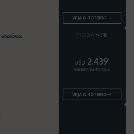
VEJA O ROTEIRO
ressões
PREÇO A PARTIR
2.439
*
USD
POR PESSOA, EM APTO DUPLO
VEJA O ROTEIRO
l