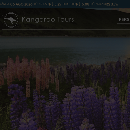
06 AGO 2026
R$
5,25
R$
6,08
R$
3,76
CÂMBIO
DÓLAR
(USD)
EURO (EUR)
DÓLAR
(CAD)
PERS