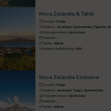
Nova Zelândia & Tahiti
Duração
:
12 dias
Destinos
:
Auckland, Queenstown, Papeete, B
Passagem Aérea
:
não inclusa
Validade
:
--
Saídas
:
diárias
Número de Referência
:
680
Nova Zelândia Exclusiva
Duração
:
11 dias
Destinos
:
Auckland, Taupo, Queenstown
Passagem Aérea
:
não inclusa
Validade
:
--
Saídas
:
diárias