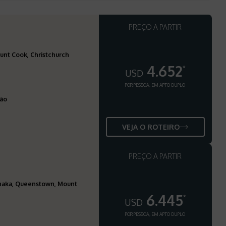
PREÇO A PARTIR
nt Cook, Christchurch
4.652
*
USD
POR PESSOA, EM APTO DUPLO
ção
VEJA O ROTEIRO
PREÇO A PARTIR
anaka, Queenstown, Mount
6.445
*
USD
POR PESSOA, EM APTO DUPLO