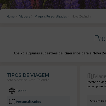
Home
Viagens
Viagens Personalizadas
Nova Zelândia
Pa
Abaixo algumas sugestões de itinerários para a Nova Z
TIPOS DE VIAGEM
Viag
para o destino
Nova Zelândia
Pacote de via
os componente
Todos
Ordem de 
Personalizados