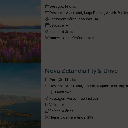
Duração
:
16 dias
Destinos
:
Auckland, Lago Pukaki, Ahuriri Val
Passagem Aérea
:
não inclusa
Validade
:
--
Saídas
:
diárias
Número de Referência
:
289
Nova Zelândia Fly & Drive
Duração
:
14 dias
Destinos
:
Auckland, Taupo, Napier, Wellingto
Queenstown
Passagem Aérea
:
não inclusa
Validade
:
--
Saídas
:
diárias
Número de Referência
:
297