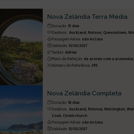
Nova Zelândia Terra Média
Duração
:
15 dias
Destinos
:
Auckland, Nelson, Queenstown, Mou
Passagem Aérea
:
não inclusa
Validade
:
31/03/2027
Saídas
:
diárias
Plano de Refeição
:
de acordo com a acomoda
Número de Referência
:
293
Nova Zelândia Completa
Duração
:
18 dias
Destinos
:
Auckland, Rotorua, Wellington, W
Cook, Christrchurch
Passagem Aérea
:
não inclusa
Validade
:
31/03/2027