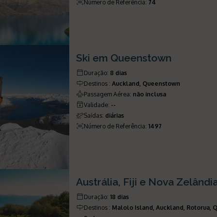
Número de Referência
:
74
Ski em Queenstown
Duração
:
8 dias
Destinos
:
Auckland, Queenstown
Passagem Aérea
:
não inclusa
Validade
:
--
Saídas
:
diárias
Número de Referência
:
1497
Austrália, Fiji e Nova Zelândi
Duração
:
18 dias
Destinos
:
Malolo Island, Auckland, Rotorua,