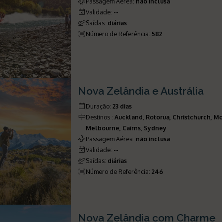
Passagem Aérea
:
não inclusa
Validade
:
--
Saídas
:
diárias
Número de Referência
:
582
Nova Zelândia e Austrália
Duração
:
23 dias
Destinos
:
Auckland, Rotorua, Christchurch, 
Melbourne, Cairns, Sydney
Passagem Aérea
:
não inclusa
Validade
:
--
Saídas
:
diárias
Número de Referência
:
246
Nova Zelândia com Charme