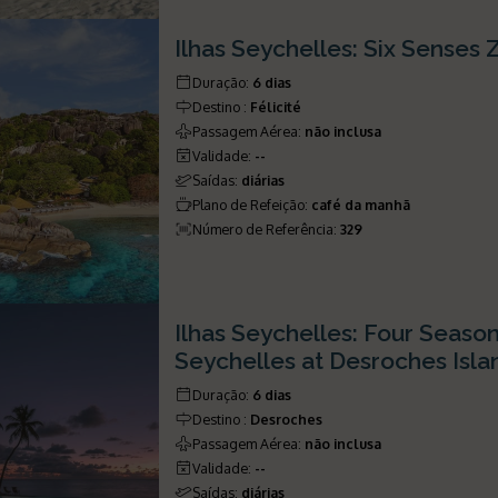
Ilhas Seychelles: Six Senses 
Duração
:
6 dias
Destino
:
Félicité
Passagem Aérea
:
não inclusa
Validade
:
--
Saídas
:
diárias
Plano de Refeição
:
café da manhã
Número de Referência
:
329
Ilhas Seychelles: Four Seaso
Seychelles at Desroches Isla
Duração
:
6 dias
Destino
:
Desroches
Passagem Aérea
:
não inclusa
Validade
:
--
Saídas
:
diárias