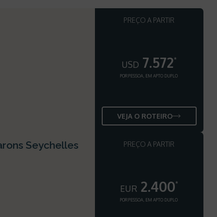
PREÇO A PARTIR
7.572
*
USD
POR PESSOA, EM APTO DUPLO
VEJA O ROTEIRO
barons Seychelles
PREÇO A PARTIR
2.400
*
EUR
POR PESSOA, EM APTO DUPLO