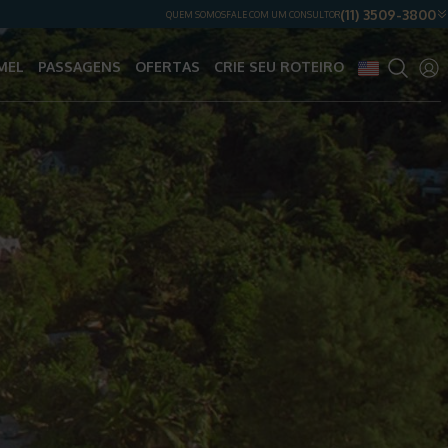
(11) 3509-3800
QUEM SOMOS
FALE COM UM CONSULTOR
MEL
PASSAGENS
OFERTAS
CRIE SEU ROTEIRO