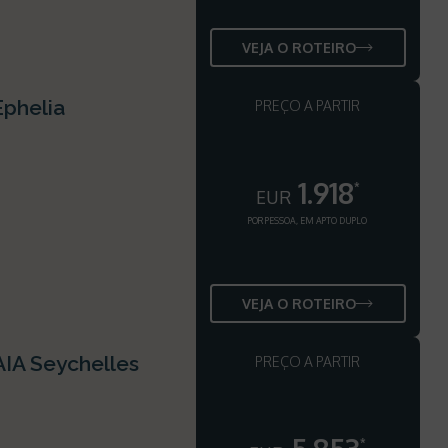
VEJA O ROTEIRO
Ephelia
PREÇO A PARTIR
1.918
*
EUR
POR PESSOA, EM APTO DUPLO
VEJA O ROTEIRO
AIA Seychelles
PREÇO A PARTIR
*