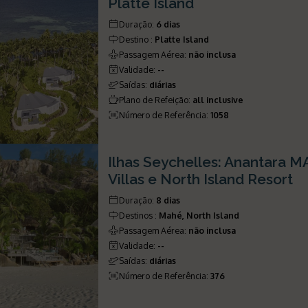
Platte Island
Duração
:
6 dias
Destino
:
Platte Island
Passagem Aérea
:
não inclusa
Validade
:
--
Saídas
:
diárias
Plano de Refeição
:
all inclusive
Número de Referência
:
1058
Ilhas Seychelles: Anantara M
Villas e North Island Resort
Duração
:
8 dias
Destinos
:
Mahé, North Island
Passagem Aérea
:
não inclusa
Validade
:
--
Saídas
:
diárias
Número de Referência
:
376