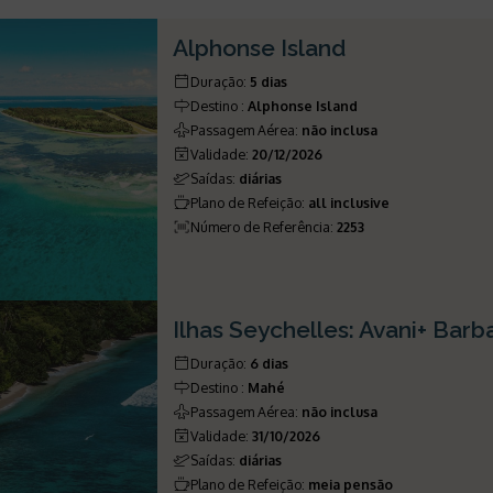
Alphonse Island
Duração
:
5 dias
Destino
:
Alphonse Island
Passagem Aérea
:
não inclusa
Validade
:
20/12/2026
Saídas
:
diárias
Plano de Refeição
:
all inclusive
Número de Referência
:
2253
Ilhas Seychelles: Avani+ Bar
Duração
:
6 dias
Destino
:
Mahé
Passagem Aérea
:
não inclusa
Validade
:
31/10/2026
Saídas
:
diárias
Plano de Refeição
:
meia pensão