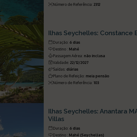
Número de Referência
:
2312
Ilhas Seychelles: Constance 
Duração
:
6 dias
Destino
:
Mahé
Passagem Aérea
:
não inclusa
Validade
:
22/12/2027
Saídas
:
diárias
Plano de Refeição
:
meia pensão
Número de Referência
:
103
Ilhas Seychelles: Anantara M
Villas
Duração
:
6 dias
Destino
:
Mahé (Seychelles)