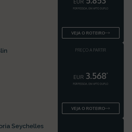
5.853
EUR
POR PESSOA, EM APTO DUPLO
VEJA O ROTEIRO
lin
PREÇO A PARTIR
3.568
*
EUR
POR PESSOA, EM APTO DUPLO
VEJA O ROTEIRO
oria Seychelles