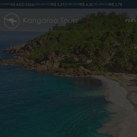
05 AGO 2026
R$
5,27
R$
6,12
R$
3,78
CÂMBIO
DÓLAR
(USD)
EURO (EUR)
DÓLAR
(CAD)
PERS