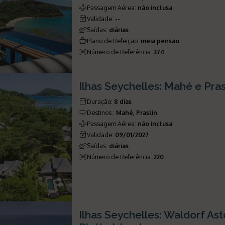
Passagem Aérea
:
não inclusa
Validade
:
--
Saídas
:
diárias
Plano de Refeição
:
meia pensão
Número de Referência
:
374
Ilhas Seychelles: Mahé e Pras
Duração
:
8 dias
Destinos
:
Mahé, Praslin
Passagem Aérea
:
não inclusa
Validade
:
09/01/2027
Saídas
:
diárias
Número de Referência
:
220
Ilhas Seychelles: Waldorf Ast