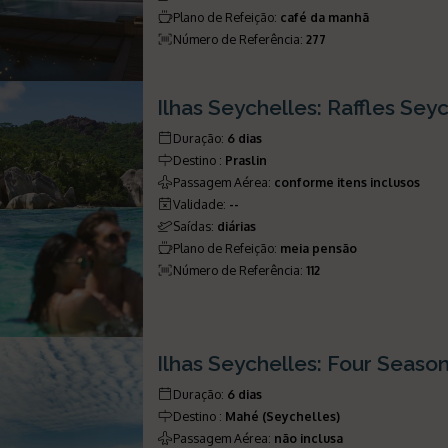
Plano de Refeição
:
café da manhã
Número de Referência
:
277
Ilhas Seychelles: Raffles Sey
Duração
:
6 dias
Destino
:
Praslin
Passagem Aérea
:
conforme itens inclusos
Validade
:
--
Saídas
:
diárias
Plano de Refeição
:
meia pensão
Número de Referência
:
112
Ilhas Seychelles: Four Seaso
Duração
:
6 dias
Destino
:
Mahé (Seychelles)
Passagem Aérea
:
não inclusa