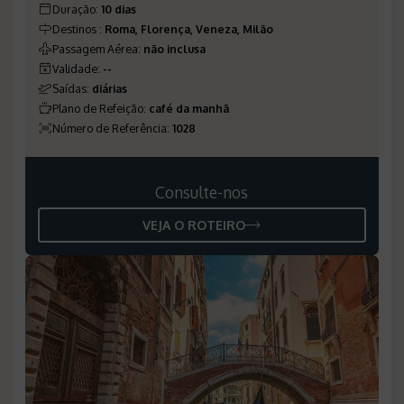
Duração
:
10 dias
Destinos
:
Roma, Florença, Veneza, Milão
Passagem Aérea
:
não inclusa
Validade
:
--
Saídas
:
diárias
Plano de Refeição
:
café da manhã
Número de Referência
:
1028
Consulte-nos
VEJA O ROTEIRO