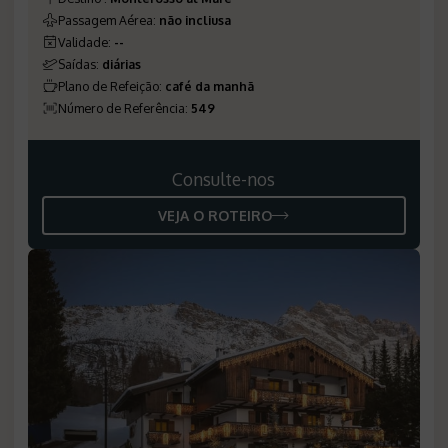
Passagem Aérea
:
não incliusa
Validade
:
--
Saídas
:
diárias
Plano de Refeição
:
café da manhã
Número de Referência
:
549
Consulte-nos
VEJA O ROTEIRO