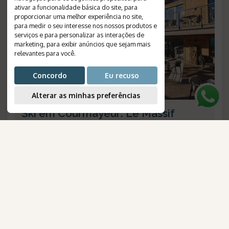
ativar a funcionalidade básica do site
,
para
proporcionar uma melhor experiência no site
,
para medir o seu interesse nos nossos produtos e
serviços e para personalizar as interações de
marketing
,
para exibir anúncios que sejam mais
relevantes para você
.
Concordo
Eu recuso
Alterar as minhas preferências
Ski em Courmayeur: Le Massif
Courmayeur
Duração
:
8 dias
Destino
:
Courmayeur
AmaWaterways
Passagem Aérea
:
não inclusa
para Brasileiros
Validade
:
--
Saídas
:
diárias
Plano de Refeição
:
café da manhã
Número de Referência
:
1259