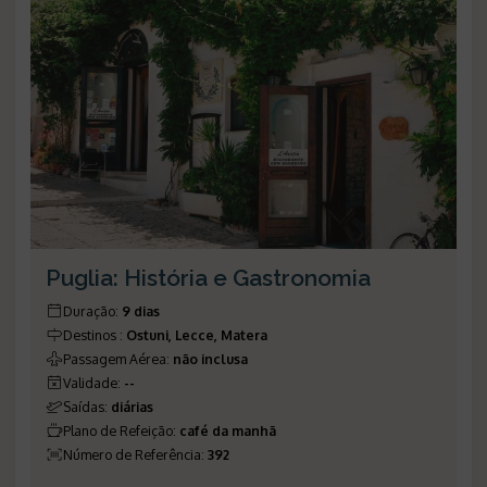
Puglia: História e Gastronomia
Duração
:
9 dias
Destinos
:
Ostuni, Lecce, Matera
Passagem Aérea
:
não inclusa
Validade
:
--
Saídas
:
diárias
Plano de Refeição
:
café da manhã
Número de Referência
:
392