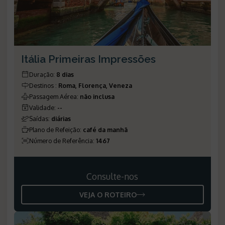
Itália Primeiras Impressões
Duração
:
8 dias
Destinos
:
Roma, Florença, Veneza
Passagem Aérea
:
não inclusa
Validade
:
--
Saídas
:
diárias
Plano de Refeição
:
café da manhã
Número de Referência
:
1467
Consulte-nos
VEJA O ROTEIRO