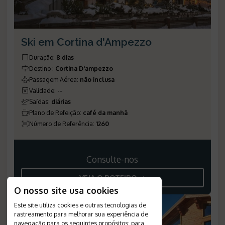
Ski em Cortina d'Ampezzo
Duração
:
8 dias
Destino
:
Cortina D'ampezzo
Passagem Aérea
:
não inclusa
Validade
:
--
Saídas
:
diárias
Plano de Refeição
:
café da manhã
Número de Referência
:
1260
Consulte-nos
VEJA O ROTEIRO
O nosso site usa cookies
Este site utiliza cookies e outras tecnologias de
rastreamento para melhorar sua experiência de
navegação para os seguintes propósitos:
para