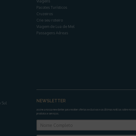
Viagens
Pacotes Turísticos
Cruzeiros
Crie seu roteiro
Viagem de Lua de Mel
Passagens Aéreas
NEWSLETTER
 Sul
assine a nossa newsletter para receber ofertas exclusivas e as últimas notícias sobre nosso
produtos e serviços
.