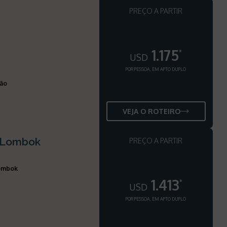
PREÇO A PARTIR
1.175
*
USD
POR PESSOA, EM APTO DUPLO
ção
VEJA O ROTEIRO
 e Lombok
PREÇO A PARTIR
Lombok
1.413
*
USD
POR PESSOA, EM APTO DUPLO