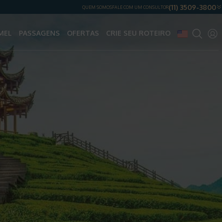
(11) 3509-3800
QUEM SOMOS
FALE COM UM CONSULTOR
MEL
PASSAGENS
OFERTAS
CRIE SEU ROTEIRO