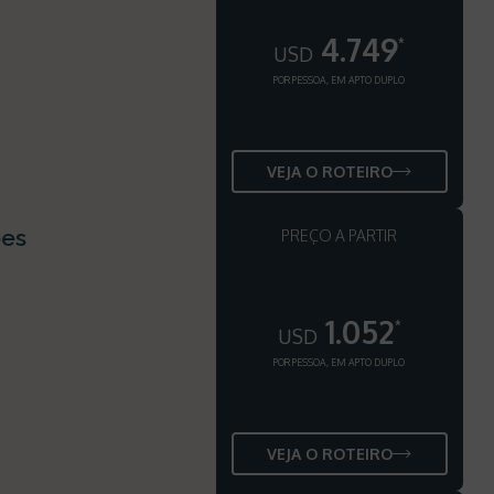
4.749
*
USD
POR PESSOA, EM APTO DUPLO
VEJA O ROTEIRO
ões
PREÇO A PARTIR
1.052
*
USD
POR PESSOA, EM APTO DUPLO
VEJA O ROTEIRO