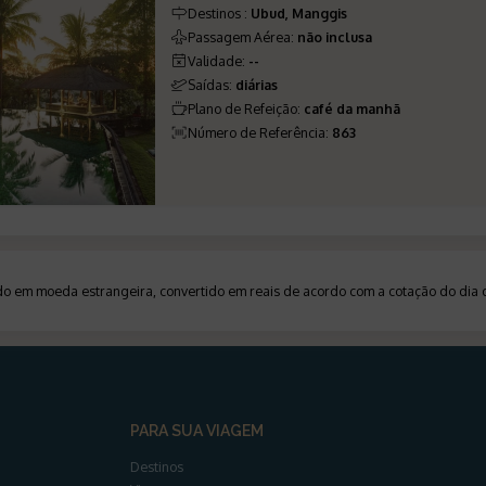
Destinos
:
Ubud, Manggis
Passagem Aérea
:
não inclusa
Validade
:
--
Saídas
:
diárias
Plano de Refeição
:
café da manhã
Número de Referência
:
863
ado em moeda estrangeira, convertido em reais de acordo com a cotação do di
PARA SUA VIAGEM
Destinos