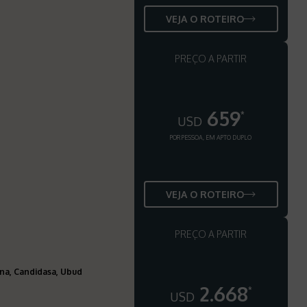
VEJA O ROTEIRO
PREÇO A PARTIR
659
*
USD
POR PESSOA, EM APTO DUPLO
VEJA O ROTEIRO
PREÇO A PARTIR
vina, Candidasa, Ubud
2.668
*
USD