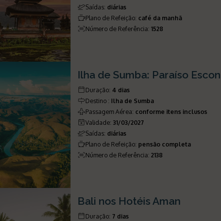
Saídas
:
diárias
Plano de Refeição
:
café da manhã
Número de Referência
:
1528
Ilha de Sumba: Paraíso Esco
Duração
:
4 dias
Destino
:
Ilha de Sumba
Passagem Aérea
:
conforme itens inclusos
Validade
:
31/03/2027
Saídas
:
diárias
Plano de Refeição
:
pensão completa
Número de Referência
:
2138
Bali nos Hotéis Aman
Duração
:
7 dias