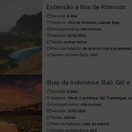
Extensão à Ilha de Komodo
Duração
:
4 dias
Destinos
:
Ilha de Komodo, Labuan Bajo
Passagem Aérea
:
não inclusa
Validade
:
31/10/2026
Saídas
:
sextas-feiras
Plano de Refeição
:
de acordo com a acomoda
Número de Referência
:
2147
Ilhas da Indonésia: Bali, Gili
Duração
:
8 dias
Destinos
:
Ubud, Candidasa, Gili Trawangan, 
Passagem Aérea
:
não inclusa
Validade
:
31/10/2026
Saídas
:
diárias
Plano de Refeição
:
café da manhã
Número de Referência
:
654