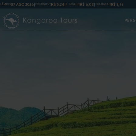
07 AGO 2026
R$
5,24
R$
6,08
R$
3,77
CÂMBIO
DÓLAR
(USD)
EURO (EUR)
DÓLAR
(CAD)
PERS