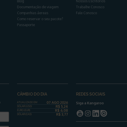
Blog
Nossos Escritórios
Documentação de viagem
Trabalhe Conosco
Companhias áereas
Fale Conosco
Como reservar o seu pacote?
Passaporte
CÂMBIO DO DIA
REDES SOCIAIS
07 AGO 2026
s
ATUALIZADO EM
Siga a Kangaroo
R$
5,24
DÓLAR
(USD)
R$
6,08
EURO (EUR)
R$
3,77
DÓLAR
(CAD)