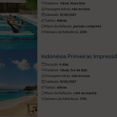
Destinos
:
Ubud, Nusa Dua
Passagem Aérea
:
não inclusa
Validade
:
31/03/2027
Saídas
:
diárias
Plano de Refeição
:
pensão completa
Número de Referência
:
2230
Indonésia Primeiras Impress
Duração
:
6 dias
Destinos
:
Ubud, Sul de Bali
Passagem Aérea
:
não inclusa
Validade
:
31/03/2027
Saídas
:
diárias
Plano de Refeição
:
café da manhã
Número de Referência
:
1793