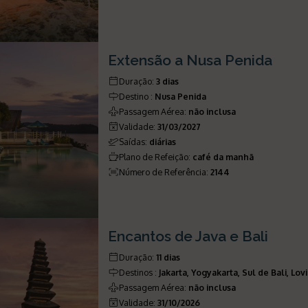
Extensão a Nusa Penida
Duração
:
3 dias
Destino
:
Nusa Penida
Passagem Aérea
:
não inclusa
Validade
:
31/03/2027
Saídas
:
diárias
Plano de Refeição
:
café da manhã
Número de Referência
:
2144
Encantos de Java e Bali
Duração
:
11 dias
Destinos
:
Jakarta, Yogyakarta, Sul de Bali, Lo
Passagem Aérea
:
não inclusa
Validade
:
31/10/2026