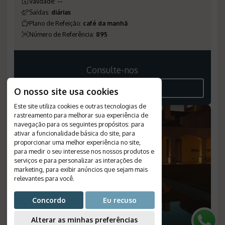
Validade
:
--
Saídas
:
diárias
Plano de Refeição
:
café da manhã
Número de Referência
:
895
Consulte-nos
VEJA O ROTEIRO
O nosso site usa cookies
Este site utiliza cookies e outras tecnologias de
rastreamento para melhorar sua experiência de
navegação para os seguintes propósitos:
para
ativar a funcionalidade básica do site
,
para
proporcionar uma melhor experiência no site
,
para medir o seu interesse nos nossos produtos e
serviços e para personalizar as interações de
marketing
,
para exibir anúncios que sejam mais
relevantes para você
.
Concordo
Eu recuso
Alterar as minhas preferências