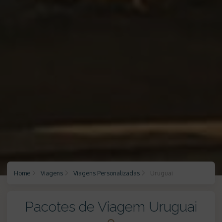
Home
Viagens
Viagens Personalizadas
Uruguai
Pacotes de Viagem Uruguai