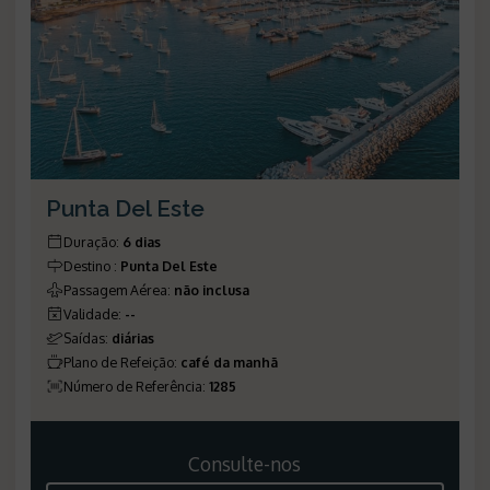
Punta Del Este
Duração
:
6 dias
Destino
:
Punta Del Este
Passagem Aérea
:
não inclusa
Validade
:
--
Saídas
:
diárias
Plano de Refeição
:
café da manhã
Número de Referência
:
1285
Consulte-nos