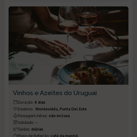
Vinhos e Azeites do Uruguai
Duração
:
4 dias
Destinos
:
Montevidéu, Punta Del Este
Passagem Aérea
:
não inclusa
Validade
:
--
Saídas
:
diárias
Plano de Refeição
:
café da manhã