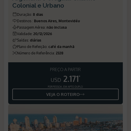
Colonial e Urbano
Duração
:
8 dias
Destinos
:
Buenos Aires, Montevidéu
Passagem Aérea
:
não inclusa
Validade
:
20/12/2026
Saídas
:
diárias
Plano de Refeição
:
café da manhã
Número de Referência
:
2328
PREÇO A PARTIR
2.171
*
USD
POR PESSOA, EM APTO DUPLO
VEJA O ROTEIRO