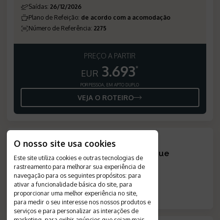
Saídas
:
26/12/2026
Plano de Refeição
:
de acordo com a acomodação
Número de Referência
:
2275
PREÇO A PARTIR
3.693
*
EUR
POR PESSOA, EM APTO DUPLO
VEJA O ROTEIRO
O nosso site usa cookies
Não encontrou a viagem que
Este site utiliza cookies e outras tecnologias de
procurava?
?
rastreamento para melhorar sua experiência de
navegação para os seguintes propósitos:
para
CRIE SEU ROTEIRO
ativar a funcionalidade básica do site
,
para
proporcionar uma melhor experiência no site
,
para medir o seu interesse nos nossos produtos e
serviços e para personalizar as interações de
marketing
,
para exibir anúncios que sejam mais