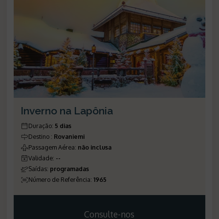
Inverno na Lapônia
Duração
:
5 dias
Destino
:
Rovaniemi
Passagem Aérea
:
não inclusa
Validade
:
--
Saídas
:
programadas
Número de Referência
:
1965
Consulte-nos