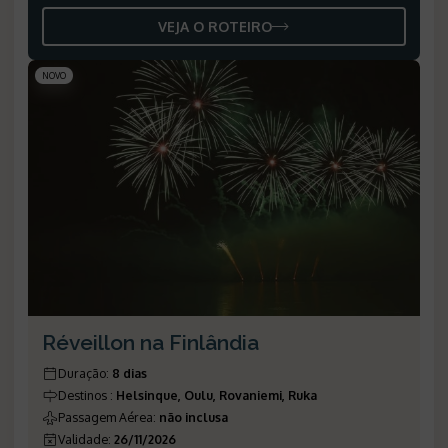
VEJA O ROTEIRO
NOVO
Réveillon na Finlândia
Duração
:
8 dias
Destinos
:
Helsinque, Oulu, Rovaniemi, Ruka
Passagem Aérea
:
não inclusa
Validade
:
26/11/2026