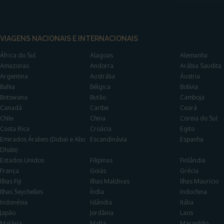
VIAGENS NACIONAIS E INTERNACIONAIS
África do Sul
Alagoas
Alemanha
Amazonas
Andorra
Arábia Saudita
Argentina
Austrália
Áustria
Bahia
Bélgica
Bolívia
Botswana
Butão
Camboja
Canadá
Caribe
Ceará
Chile
China
Coreia do Sul
Costa Rica
Croácia
Egito
Emirados Árabes (Dubai e Abu
Escandinávia
Espanha
Dhabi)
Estados Unidos
Filipinas
Finlândia
França
Goiás
Grécia
Ilhas Fiji
Ilhas Maldivas
Ilhas Maurício
Ilhas Seychelles
Índia
Indochina
Indonésia
Islândia
Itália
Japão
Jordânia
Laos
Malásia
Malta
Maranhão