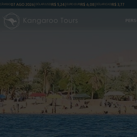
07 AGO 2026
R$
5,24
R$
6,08
R$
3,77
CÂMBIO
DÓLAR
(USD)
EURO (EUR)
DÓLAR
(CAD)
PERS