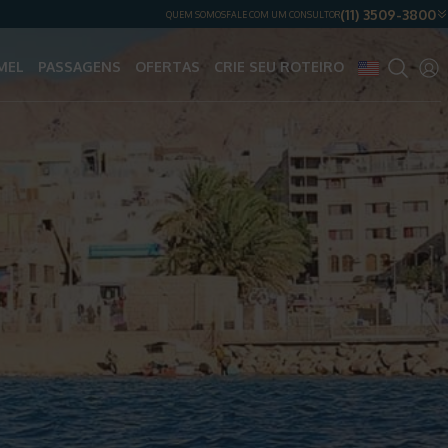
(11) 3509-3800
QUEM SOMOS
FALE COM UM CONSULTOR
MEL
PASSAGENS
OFERTAS
CRIE SEU ROTEIRO