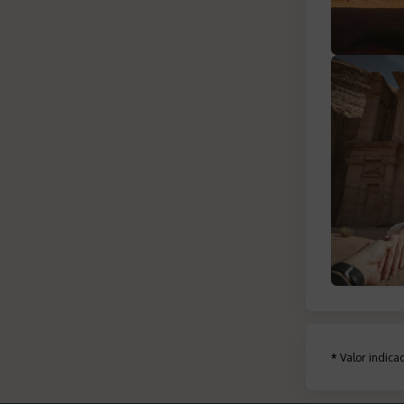
*
Valor indic