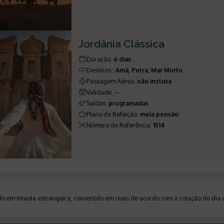
Jordânia Clássica
Duração
:
6 dias
Destinos
:
Amã, Petra, Mar Morto
Passagem Aérea
:
não inclusa
Validade
:
--
Saídas
:
programadas
Plano de Refeição
:
meia pensão
Número de Referência
:
1514
ado em moeda estrangeira, convertido em reais de acordo com a cotação do di