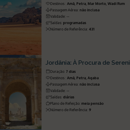
Destinos
:
Amã, Petra, Mar Morto, Wadi Rum
Passagem Aérea
:
não inclusa
Validade
:
--
Saídas
:
programadas
Número de Referência
:
431
Jordânia: À Procura de Seren
Duração
:
7 dias
Destinos
:
Amã, Petra, Aqaba
Passagem Aérea
:
não inclusa
Validade
:
--
Saídas
:
diárias
Plano de Refeição
:
meia pensão
Número de Referência
:
9