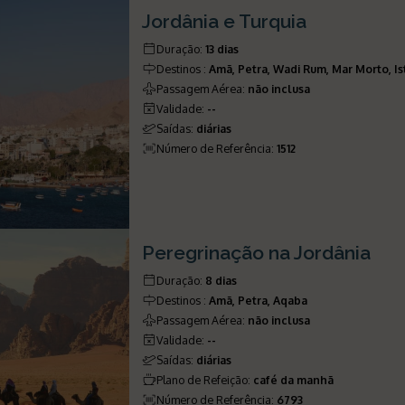
Jordânia e Turquia
Duração
:
13 dias
Destinos
:
Amã, Petra, Wadi Rum, Mar Morto, I
Passagem Aérea
:
não inclusa
Validade
:
--
Saídas
:
diárias
Número de Referência
:
1512
Peregrinação na Jordânia
Duração
:
8 dias
Destinos
:
Amã, Petra, Aqaba
Passagem Aérea
:
não inclusa
Validade
:
--
Saídas
:
diárias
Plano de Refeição
:
café da manhã
Número de Referência
:
6793