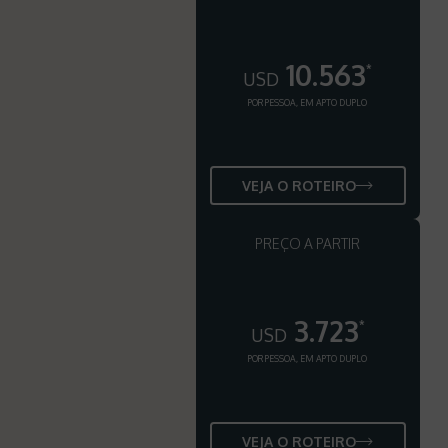
10.563
*
USD
POR PESSOA, EM APTO DUPLO
VEJA O ROTEIRO
PREÇO A PARTIR
3.723
*
USD
POR PESSOA, EM APTO DUPLO
VEJA O ROTEIRO