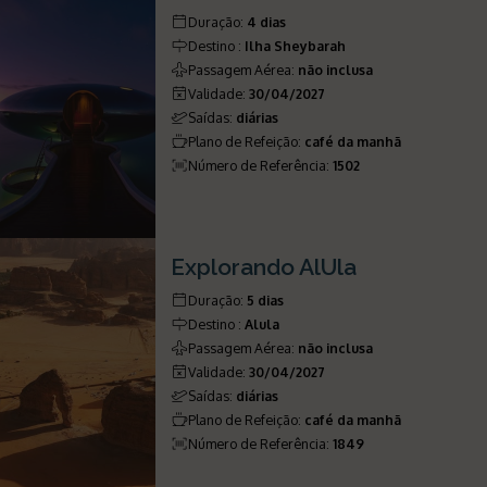
Duração
:
4 dias
Destino
:
Ilha Sheybarah
Passagem Aérea
:
não inclusa
Validade
:
30/04/2027
Saídas
:
diárias
Plano de Refeição
:
café da manhã
Número de Referência
:
1502
Explorando AlUla
Duração
:
5 dias
Destino
:
Alula
Passagem Aérea
:
não inclusa
Validade
:
30/04/2027
Saídas
:
diárias
Plano de Refeição
:
café da manhã
Número de Referência
:
1849