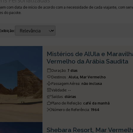
gem com data de início de acordo com a necessidade de cada viajante, com servi
s do pacote.
Exibição
:
Mistérios de AlUla e Maravil
Vermelho da Arábia Saudita
Duração
:
7 dias
Destinos
:
Alula, Mar Vermelho
Passagem Aérea
:
não inclusa
Validade
:
--
Saídas
:
diárias
Plano de Refeição
:
café da manhã
Número de Referência
:
1964
Shebara Resort, Mar Vermel