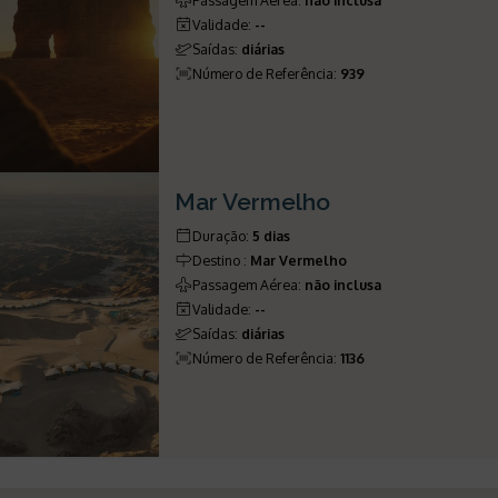
Validade
:
--
Saídas
:
diárias
Número de Referência
:
939
Mar Vermelho
Duração
:
5 dias
Destino
:
Mar Vermelho
Passagem Aérea
:
não inclusa
Validade
:
--
Saídas
:
diárias
Número de Referência
:
1136