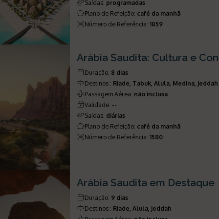
Saídas
:
programadas
Plano de Refeição
:
café da manhã
Número de Referência
:
1859
Arábia Saudita: Cultura e Con
Duração
:
8 dias
Destinos
:
Riade, Tabuk, Alula, Medina, Jeddah
Passagem Aérea
:
não inclusa
Validade
:
--
Saídas
:
diárias
Plano de Refeição
:
café da manhã
Número de Referência
:
1580
Arábia Saudita em Destaque
Duração
:
9 dias
Destinos
:
Riade, Alula, Jeddah
Passagem Aérea
:
não inclusa