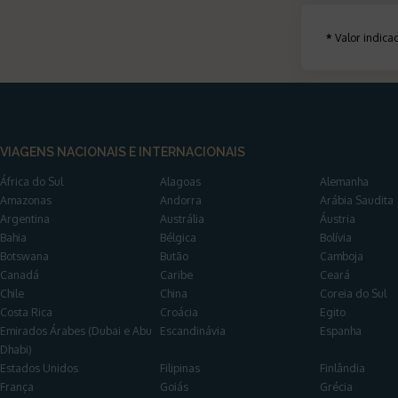
*
Valor indic
VIAGENS NACIONAIS E INTERNACIONAIS
África do Sul
Alagoas
Alemanha
Amazonas
Andorra
Arábia Saudita
Argentina
Austrália
Áustria
Bahia
Bélgica
Bolívia
Botswana
Butão
Camboja
Canadá
Caribe
Ceará
Chile
China
Coreia do Sul
Costa Rica
Croácia
Egito
Emirados Árabes (Dubai e Abu
Escandinávia
Espanha
Dhabi)
Estados Unidos
Filipinas
Finlândia
França
Goiás
Grécia