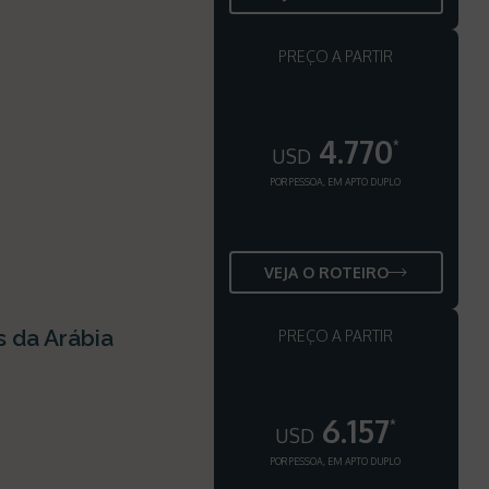
PREÇO A PARTIR
4.770
*
USD
POR PESSOA, EM APTO DUPLO
VEJA O ROTEIRO
s da Arábia
PREÇO A PARTIR
6.157
*
USD
POR PESSOA, EM APTO DUPLO