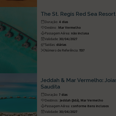
The St. Regis Red Sea Resort
Duração
:
4 dias
Destino
:
Mar Vermelho
Passagem Aérea
:
não inclusa
Validade
:
30/04/2027
Saídas
:
diárias
Número de Referência
:
1137
Jeddah & Mar Vermelho: Joia
Saudita
Duração
:
7 dias
Destinos
:
Jeddah (Jidá), Mar Vermelho
Passagem Aérea
:
conforme itens inclusos
Validade
:
30/04/2027