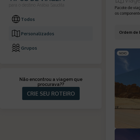
para o destino
Arábia Saudita
Pacote de via
os componente
Todos
Ordem de 
Personalizados
Grupos
NOVO
Não encontrou a viagem que
procurava?
?
CRIE SEU ROTEIRO