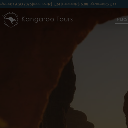
07 AGO 2026
R$
5,24
R$
6,08
R$
3,77
CÂMBIO
DÓLAR
(USD)
EURO (EUR)
DÓLAR
(CAD)
PERS