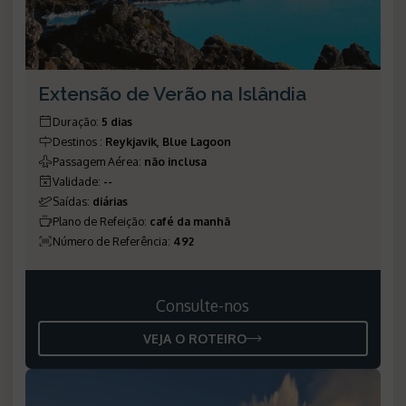
Extensão de Verão na Islândia
Duração
:
5 dias
Destinos
:
Reykjavik, Blue Lagoon
Passagem Aérea
:
não inclusa
Validade
:
--
Saídas
:
diárias
Plano de Refeição
:
café da manhã
Número de Referência
:
492
Consulte-nos
VEJA O ROTEIRO