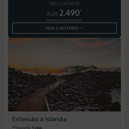
PREÇO A PARTIR
2.490
*
EUR
POR PESSOA, EM APTO DUPLO
VEJA O ROTEIRO
Extensão à Islândia
Duração
:
5 dias