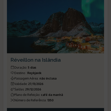
Réveillon na Islândia
Duração
:
5 dias
Destino
:
Reykjavik
Passagem Aérea
:
não inclusa
Validade
:
27/11/2026
Saídas
:
29/12/2026
Plano de Refeição
:
café da manhã
Número de Referência
:
1350