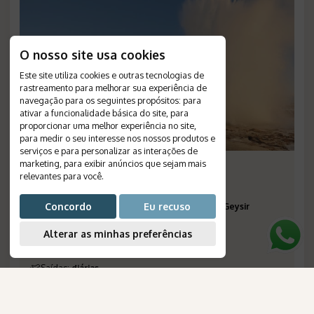
O nosso site usa cookies
Este site utiliza cookies e outras tecnologias de
rastreamento para melhorar sua experiência de
navegação para os seguintes propósitos:
para
ativar a funcionalidade básica do site
,
para
proporcionar uma melhor experiência no site
,
para medir o seu interesse nos nossos produtos e
serviços e para personalizar as interações de
marketing
,
para exibir anúncios que sejam mais
Inverno na Islândia
relevantes para você
.
Duração
:
8 dias
Concordo
Eu recuso
Destinos
:
Vik, Hella, Blue Lagoon, Reyjavik, Geysir
Haukadalur
Alterar as minhas preferências
Passagem Aérea
:
não inclusa
Validade
:
--
Saídas
:
diárias
Plano de Refeição
:
café da manhã
Número de Referência
:
707