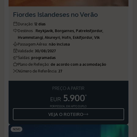
Fiordes Islandeses no Verão
Duração
:
12 dias
Destinos
:
Reykjavik, Borgarnes, Patreksfjordur,
Hvammstangi, Akureyri, Hofn, Eskifjordur, Vik
Passagem Aérea
:
não inclusa
Validade
:
30/08/2027
Saídas
:
programadas
Plano de Refeição
:
de acordo com a acomodação
Número de Referência
:
27
PREÇO A PARTIR
5.900
*
EUR
POR PESSOA, EM APTO DUPLO
VEJA O ROTEIRO
NOVO