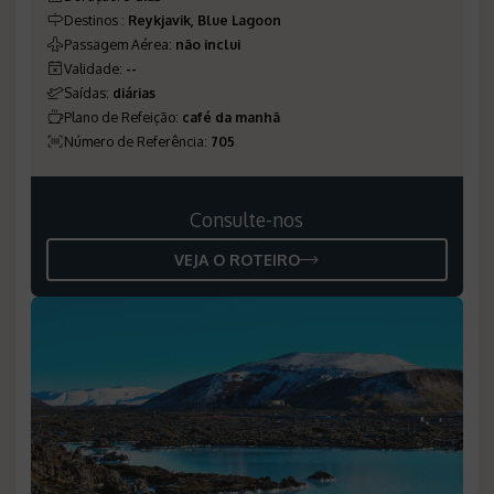
Destinos
:
Reykjavik, Blue Lagoon
Passagem Aérea
:
não inclui
Validade
:
--
Saídas
:
diárias
Plano de Refeição
:
café da manhã
Número de Referência
:
705
Consulte-nos
VEJA O ROTEIRO