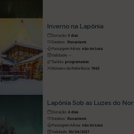
Inverno na Lapônia
Duração
:
5 dias
Destino
:
Rovaniemi
Passagem Aérea
:
não inclusa
Validade
:
--
Saídas
:
programadas
Número de Referência
:
1965
Lapônia Sob as Luzes do Nor
Duração
:
6 dias
Destino
:
Rovaniemi
Passagem Aérea
:
não inclusa
Validade
:
30/04/2027