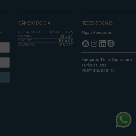
CÂMBIO DO DIA
REDES SOCIAIS
07 AGO 2026
s
ATUALIZADO EM
Siga a Kangaroo
R$
5,24
DÓLAR
(USD)
R$
6,08
EURO (EUR)
R$
3,77
DÓLAR
(CAD)
Kangaroo Tours Operadora
Turística Ltda
05.571.510/0001-32