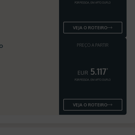
POR PESSOA, EM APTO DUPLO
VEJA O ROTEIRO
o
PREÇO A PARTIR
5.117
*
EUR
POR PESSOA, EM APTO DUPLO
VEJA O ROTEIRO