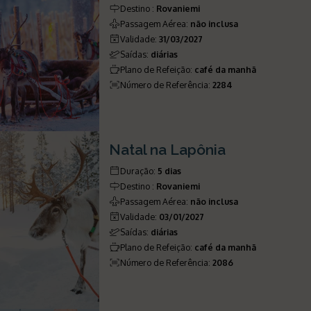
Destino
:
Rovaniemi
Passagem Aérea
:
não inclusa
Validade
:
31/03/2027
Saídas
:
diárias
Plano de Refeição
:
café da manhã
Número de Referência
:
2284
Natal na Lapônia
Duração
:
5 dias
Destino
:
Rovaniemi
Passagem Aérea
:
não inclusa
Validade
:
03/01/2027
Saídas
:
diárias
Plano de Refeição
:
café da manhã
Número de Referência
:
2086