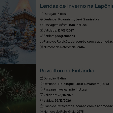
Lendas de Inverno na Lapôni
Duração
:
7 dias
Destinos
:
Rovaniemi, Levi, Saariselka
Passagem Aérea
:
não inclusa
Validade
:
15/03/2027
Saídas
:
programadas
Plano de Refeição
:
de acordo com a acomoda
Número de Referência
:
2406
Réveillon na Finlândia
Duração
:
8 dias
Destinos
:
Helsinque, Oulu, Rovaniemi, Ruka
Passagem Aérea
:
não inclusa
Validade
:
26/11/2026
Saídas
:
26/12/2026
Plano de Refeição
:
de acordo com a acomoda
Número de Referência
:
2275