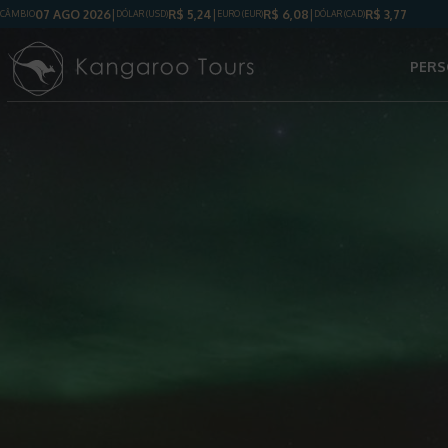
07 AGO 2026
R$
5,24
R$
6,08
R$
3,77
CÂMBIO
DÓLAR
(USD)
EURO (EUR)
DÓLAR
(CAD)
PERS