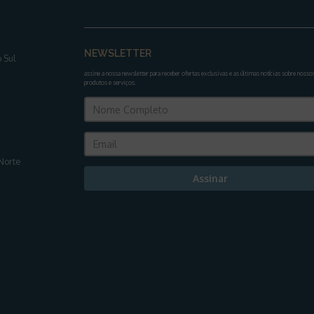
NEWSLETTER
 Sul
assine a nossa newsletter para receber ofertas exclusivas e as últimas notícias sobre nosso
produtos e serviços
.
Norte
Assinar