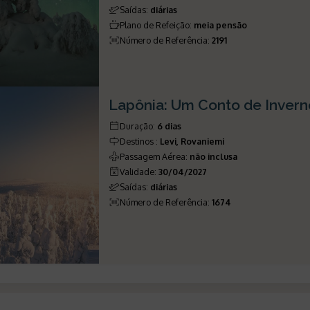
Saídas
:
diárias
Plano de Refeição
:
meia pensão
Número de Referência
:
2191
Lapônia: Um Conto de Invern
Duração
:
6 dias
Destinos
:
Levi, Rovaniemi
Passagem Aérea
:
não inclusa
Validade
:
30/04/2027
Saídas
:
diárias
Número de Referência
:
1674