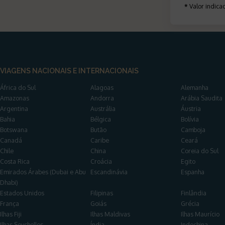
*
Valor indic
VIAGENS NACIONAIS E INTERNACIONAIS
África do Sul
Alagoas
Alemanha
Amazonas
Andorra
Arábia Saudita
Argentina
Austrália
Áustria
Bahia
Bélgica
Bolívia
Botswana
Butão
Camboja
Canadá
Caribe
Ceará
Chile
China
Coreia do Sul
Costa Rica
Croácia
Egito
Emirados Árabes (Dubai e Abu
Escandinávia
Espanha
Dhabi)
Estados Unidos
Filipinas
Finlândia
França
Goiás
Grécia
Ilhas Fiji
Ilhas Maldivas
Ilhas Maurício
Ilhas Seychelles
Índia
Indochina