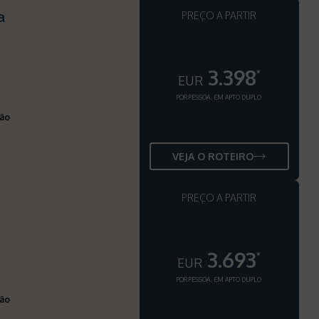
a
PREÇO A PARTIR
3.398
*
EUR
POR PESSOA, EM APTO DUPLO
ção
VEJA O ROTEIRO
PREÇO A PARTIR
3.693
*
EUR
POR PESSOA, EM APTO DUPLO
ção