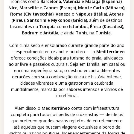
icônicas como
Barcelona
,
Valência
e
Málaga (Espanha)
,
Nice
,
Marseille
e
Cannes
(França)
,
Monte Carlo (Mônaco)
,
Roma (Civitavecchia)
,
Veneza
e
Nápoles (Itália)
,
Atenas
(Pireu)
,
Santorini
e
Mykonos (Grécia)
, além de destinos
fascinantes na
Turquia
como
Istambul
,
Éfeso (Kusadasi)
,
Bodrum
e
Antália
, e ainda
Tunis
, na
Tunísia
.
Com clima seco e ensolarado durante grande parte do ano
— especialmente entre abril e outubro — o
Mediterrâneo
oferece condições ideais para turismo de praia, atividades
ao ar livre e passeios culturais. Seja em família, em casal ou
em uma experiência solo, o destino encanta diferentes
gerações com sua combinação única de história milenar,
cidades vibrantes e uma gastronomia celebrada
mundialmente, marcada por sabores intensos e vinhos de
excelência.
Além disso, o
Mediterrâneo
conta com infraestrutura
completa para todos os perfis de cruzeiristas — desde os
que preferem grandes navios repletos de entretenimento
até aqueles que buscam viagens exclusivas a bordo de
yachts ou navios boutique. Independentemente da forma de