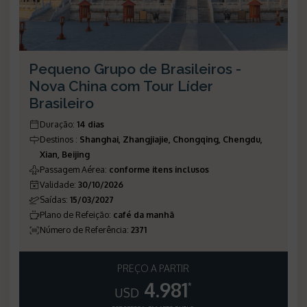
Pequeno Grupo de Brasileiros -
Nova China com Tour Líder
Brasileiro
Duração
:
14 dias
Destinos
:
Shanghai, Zhangjiajie, Chongqing, Chengdu,
Xian, Beijing
Passagem Aérea
:
conforme itens inclusos
Validade
:
30/10/2026
Saídas
:
15/03/2027
Plano de Refeição
:
café da manhã
Número de Referência
:
2371
PREÇO A PARTIR
4.981
*
USD