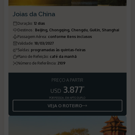
Joias da China
Duração
:
12 dias
Destinos
:
Beijing, Chongqing, Chengdu, Guilin, Shanghai
Passagem Aérea
:
conforme itens inclusos
Validade
:
18/03/2027
Saídas
:
programadas às quintas-feiras
Plano de Refeição
:
café da manhã
Número de Referência
:
2109
PREÇO A PARTIR
3.877
*
USD
POR PESSOA, EM APTO DUPLO
VEJA O ROTEIRO