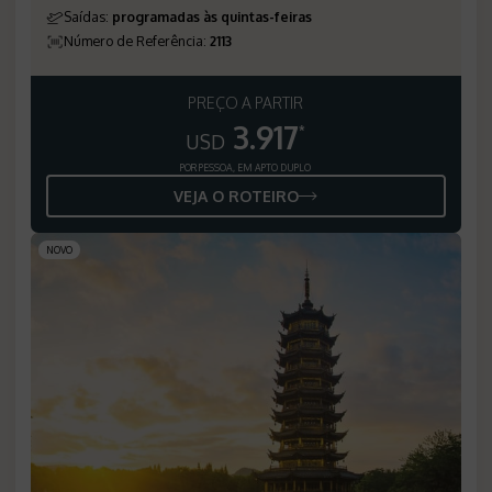
Saídas
:
programadas às quintas-feiras
Número de Referência
:
2113
PREÇO A PARTIR
3.917
*
USD
POR PESSOA, EM APTO DUPLO
VEJA O ROTEIRO
NOVO