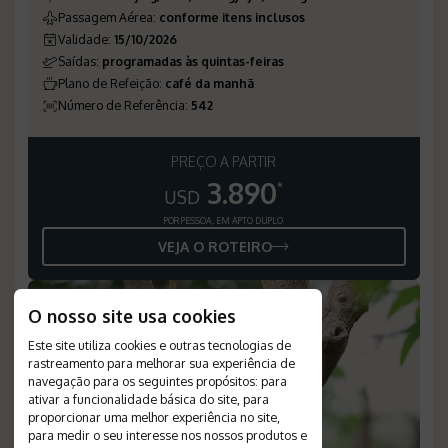
Passagem Aérea
:
conforme itens inclusos
Validade
:
15/10/2026
Saídas
:
programadas às quintas-feiras
Plano de Refeição
:
café da manhã
Número de Referência
:
542
PREÇO A PARTIR
3.890
*
USD
POR PESSOA, EM APTO DUPLO
VEJA O ROTEIRO
O nosso site usa cookies
Este site utiliza cookies e outras tecnologias de
rastreamento para melhorar sua experiência de
navegação para os seguintes propósitos:
para
ativar a funcionalidade básica do site
,
para
proporcionar uma melhor experiência no site
,
para medir o seu interesse nos nossos produtos e