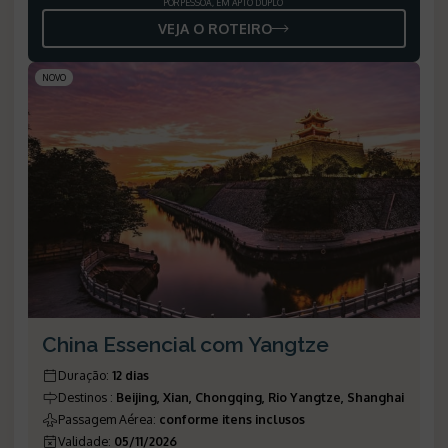
POR PESSOA, EM APTO DUPLO
VEJA O ROTEIRO
NOVO
China Essencial com Yangtze
Duração
:
12 dias
Destinos
:
Beijing, Xian, Chongqing, Rio Yangtze, Shanghai
Passagem Aérea
:
conforme itens inclusos
Validade
:
05/11/2026