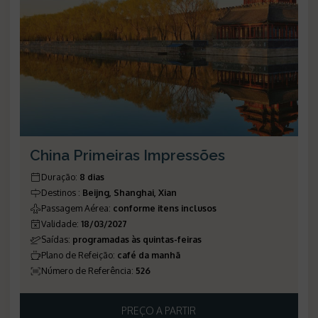
China Primeiras Impressões
Duração
:
8 dias
Destinos
:
Beijng, Shanghai, Xian
Passagem Aérea
:
conforme itens inclusos
Validade
:
18/03/2027
Saídas
:
programadas às quintas-feiras
Plano de Refeição
:
café da manhã
Número de Referência
:
526
PREÇO A PARTIR