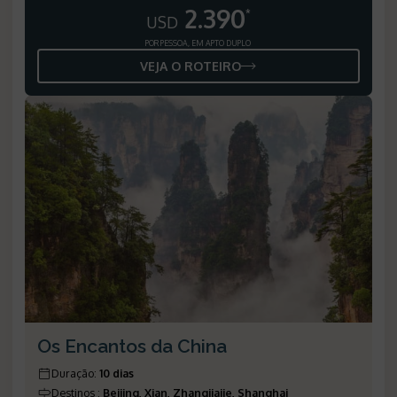
2.390
*
USD
POR PESSOA, EM APTO DUPLO
VEJA O ROTEIRO
Os Encantos da China
Duração
:
10 dias
Destinos
:
Beijing, Xian, Zhangjiajie, Shanghai