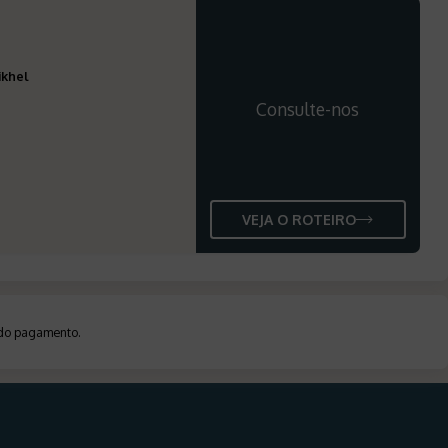
ikhel
Consulte-nos
VEJA O ROTEIRO
a do pagamento
.