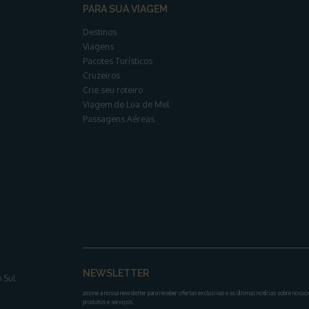
PARA SUA VIAGEM
Destinos
Viagens
Pacotes Turísticos
Cruzeiros
Crie seu roteiro
Viagem de Lua de Mel
Passagens Aéreas
NEWSLETTER
 Sul
assine a nossa newsletter para receber ofertas exclusivas e as últimas notícias sobre nosso
produtos e serviços
.