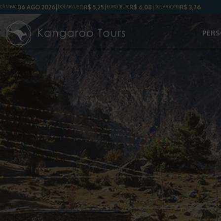
06 AGO 2026
R$
5,25
R$
6,08
R$
3,76
CÂMBIO
DÓLAR
(USD)
EURO (EUR)
DÓLAR
(CAD)
PERS