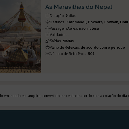
As Maravilhas do Nepal
Duração
:
9 dias
Destinos
:
Kathmandu, Pokhara, Chitwan, Dhul
Passagem Aérea
:
não inclusa
Validade
:
--
Saídas
:
diárias
Plano de Refeição
:
de acordo com o período
Número de Referência
:
507
ado em moeda estrangeira, convertido em reais de acordo com a cotação do di