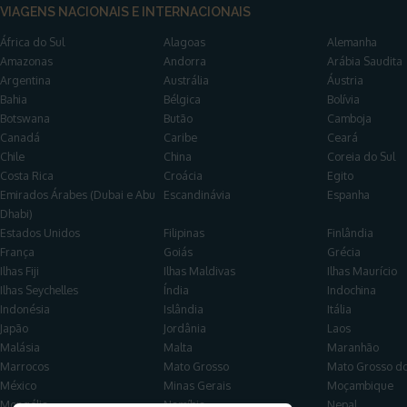
VIAGENS NACIONAIS E INTERNACIONAIS
África do Sul
Alagoas
Alemanha
Amazonas
Andorra
Arábia Saudita
Argentina
Austrália
Áustria
Bahia
Bélgica
Bolívia
Botswana
Butão
Camboja
Canadá
Caribe
Ceará
Chile
China
Coreia do Sul
Costa Rica
Croácia
Egito
Emirados Árabes (Dubai e Abu
Escandinávia
Espanha
Dhabi)
Estados Unidos
Filipinas
Finlândia
França
Goiás
Grécia
Ilhas Fiji
Ilhas Maldivas
Ilhas Maurício
Ilhas Seychelles
Índia
Indochina
Indonésia
Islândia
Itália
Japão
Jordânia
Laos
Malásia
Malta
Maranhão
Marrocos
Mato Grosso
Mato Grosso do
México
Minas Gerais
Moçambique
Mongólia
Namíbia
Nepal