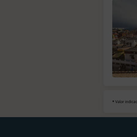
*
Valor indic