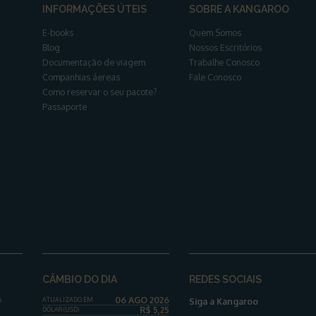
INFORMAÇÕES ÚTEIS
SOBRE A KANGAROO
E-books
Quem Somos
Blog
Nossos Escritórios
Documentação de viagem
Trabalhe Conosco
Companhias áereas
Fale Conosco
Como reservar o seu pacote?
Passaporte
CÂMBIO DO DIA
REDES SOCIAIS
06 AGO 2026
s
ATUALIZADO EM
Siga a Kangaroo
R$
5,25
DÓLAR
(USD)