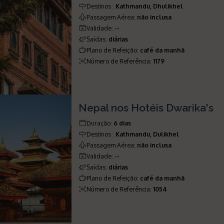
Destinos
:
Kathmandu, Dhulikhel
Passagem Aérea
:
não inclusa
Validade
:
--
Saídas
:
diárias
Plano de Refeição
:
café da manhã
Número de Referência
:
1179
Nepal nos Hotéis Dwarika's
Duração
:
6 dias
Destinos
:
Kathmandu, Dulikhel
Passagem Aérea
:
não inclusa
Validade
:
--
Saídas
:
diárias
Plano de Refeição
:
café da manhã
Número de Referência
:
1054