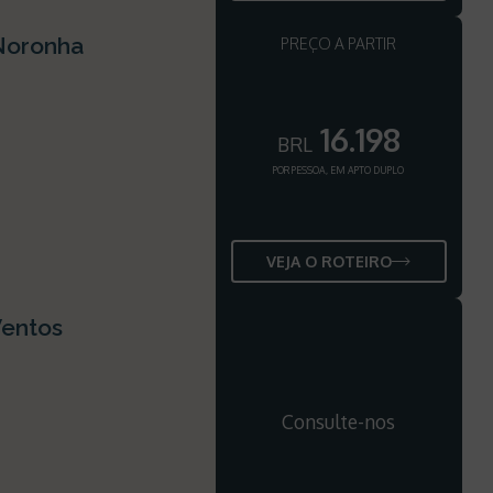
Noronha
PREÇO A PARTIR
16.198
BRL
POR PESSOA, EM APTO DUPLO
VEJA O ROTEIRO
Ventos
Consulte-nos