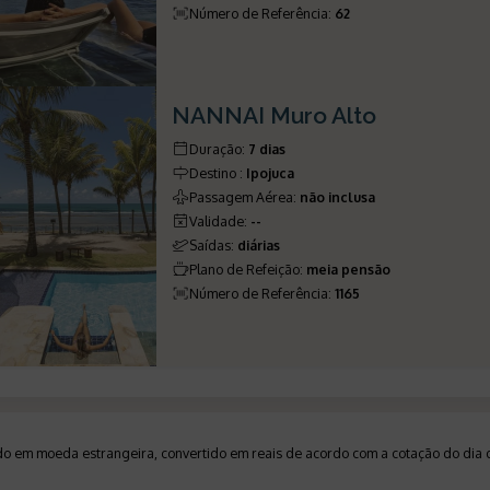
Número de Referência
:
62
NANNAI Muro Alto
Duração
:
7 dias
Destino
:
Ipojuca
Passagem Aérea
:
não inclusa
Validade
:
--
Saídas
:
diárias
Plano de Refeição
:
meia pensão
Número de Referência
:
1165
ado em moeda estrangeira, convertido em reais de acordo com a cotação do di