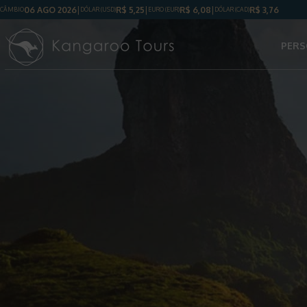
06 AGO 2026
R$
5,25
R$
6,08
R$
3,76
CÂMBIO
DÓLAR
(USD)
EURO (EUR)
DÓLAR
(CAD)
PERS