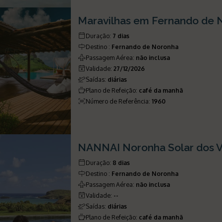
Maravilhas em Fernando de 
Duração
:
7 dias
Destino
:
Fernando de Noronha
Passagem Aérea
:
não inclusa
Validade
:
27/12/2026
Saídas
:
diárias
Plano de Refeição
:
café da manhã
Número de Referência
:
1960
NANNAI Noronha Solar dos 
Duração
:
8 dias
Destino
:
Fernando de Noronha
Passagem Aérea
:
não inclusa
Validade
:
--
Saídas
:
diárias
Plano de Refeição
:
café da manhã