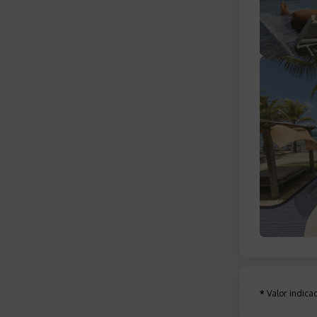
*
Valor indic