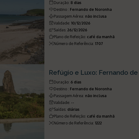
Duração
:
8 dias
Destino
:
Fernando de Noronha
Passagem Aérea
:
não inclusa
Validade
:
10/12/2026
Saídas
:
26/12/2026
Plano de Refeição
:
café da manhã
Número de Referência
:
1707
Refúgio e Luxo: Fernando d
Duração
:
6 dias
Destino
:
Fernando de Noronha
Passagem Aérea
:
não inclusa
Validade
:
--
Saídas
:
diárias
Plano de Refeição
:
café da manhã
Número de Referência
:
1222