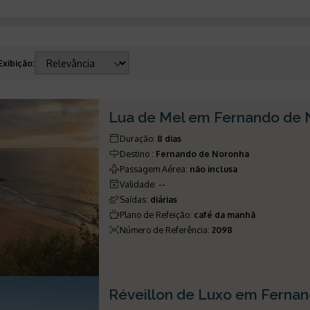
Exibição
:
Lua de Mel em Fernando de
Duração
:
8 dias
Destino
:
Fernando de Noronha
Passagem Aérea
:
não inclusa
Validade
:
--
Saídas
:
diárias
Plano de Refeição
:
café da manhã
Número de Referência
:
2098
Réveillon de Luxo em Ferna