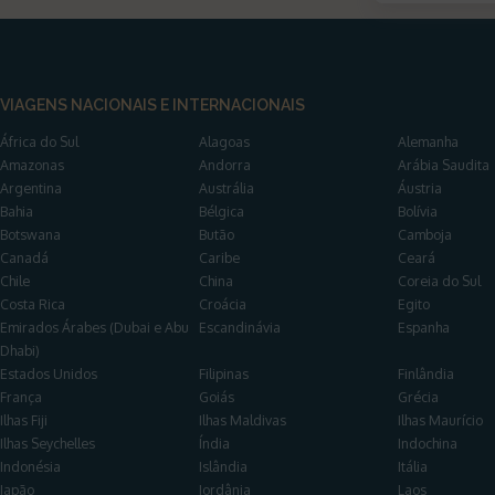
VIAGENS NACIONAIS E INTERNACIONAIS
África do Sul
Alagoas
Alemanha
Amazonas
Andorra
Arábia Saudita
Argentina
Austrália
Áustria
Bahia
Bélgica
Bolívia
Botswana
Butão
Camboja
Canadá
Caribe
Ceará
Chile
China
Coreia do Sul
Costa Rica
Croácia
Egito
Emirados Árabes (Dubai e Abu
Escandinávia
Espanha
Dhabi)
Estados Unidos
Filipinas
Finlândia
França
Goiás
Grécia
Ilhas Fiji
Ilhas Maldivas
Ilhas Maurício
Ilhas Seychelles
Índia
Indochina
Indonésia
Islândia
Itália
Japão
Jordânia
Laos