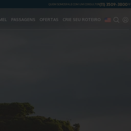
(11) 3509-3800
QUEM SOMOS
FALE COM UM CONSULTOR
MEL
PASSAGENS
OFERTAS
CRIE SEU ROTEIRO