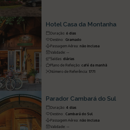
Hotel Casa da Montanha
Duração
:
6 dias
Destino
:
Gramado
Passagem Aérea
:
não inclusa
Validade
:
--
Saídas
:
diárias
Plano de Refeição
:
café da manhã
Número de Referência
:
1771
Parador Cambará do Sul
Duração
:
4 dias
Destino
:
Cambará do Sul
Passagem Aérea
:
não inclusa
Validade
:
--