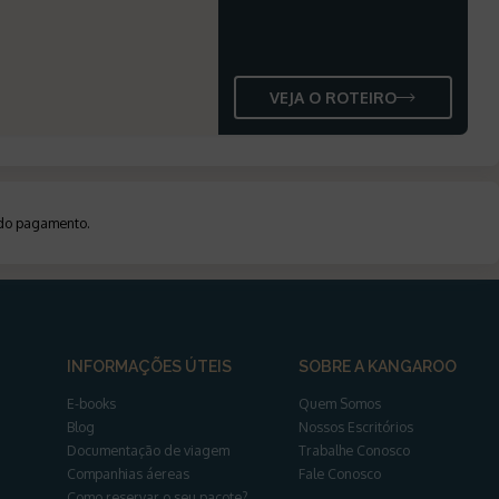
VEJA O ROTEIRO
a do pagamento
.
INFORMAÇÕES ÚTEIS
SOBRE A KANGAROO
E-books
Quem Somos
Blog
Nossos Escritórios
Documentação de viagem
Trabalhe Conosco
Companhias áereas
Fale Conosco
Como reservar o seu pacote?