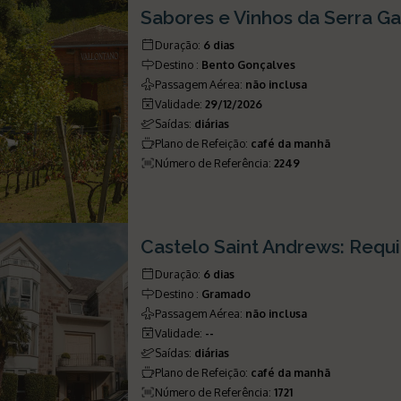
Sabores e Vinhos da Serra G
Duração
:
6 dias
Destino
:
Bento Gonçalves
Passagem Aérea
:
não inclusa
Validade
:
29/12/2026
Saídas
:
diárias
Plano de Refeição
:
café da manhã
Número de Referência
:
2249
Castelo Saint Andrews: Req
Duração
:
6 dias
Destino
:
Gramado
Passagem Aérea
:
não inclusa
Validade
:
--
Saídas
:
diárias
Plano de Refeição
:
café da manhã
Número de Referência
:
1721