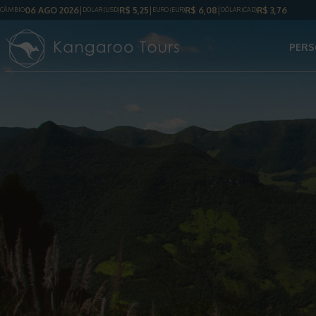
06 AGO 2026
R$
5,25
R$
6,08
R$
3,76
CÂMBIO
DÓLAR
(USD)
EURO (EUR)
DÓLAR
(CAD)
PERS