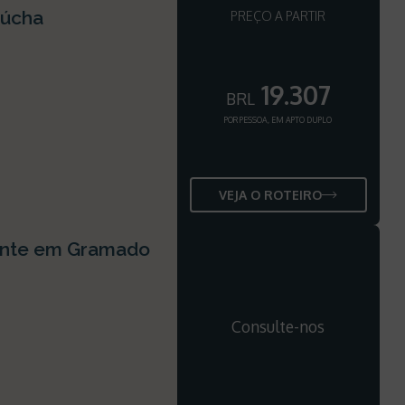
aúcha
PREÇO A PARTIR
19.307
BRL
POR PESSOA, EM APTO DUPLO
VEJA O ROTEIRO
uinte em Gramado
Consulte-nos