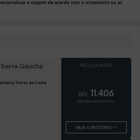
 personalizar a viagem de acordo com o orçamento ou as
 Serra Gaúcha
PREÇO A PARTIR
andeira, Flores da Cunha
11.406
BRL
POR PESSOA, EM APTO DUPLO
VEJA O ROTEIRO