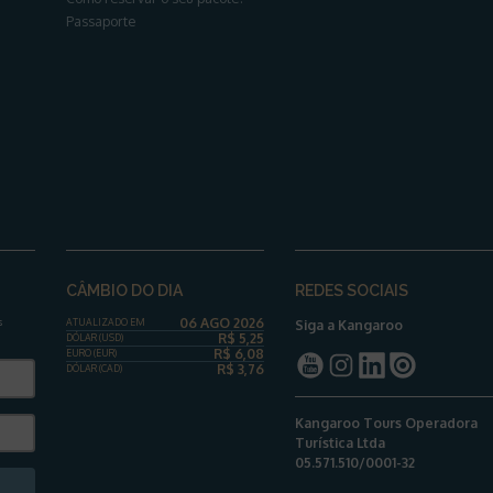
Passaporte
CÂMBIO DO DIA
REDES SOCIAIS
06 AGO 2026
s
ATUALIZADO EM
Siga a Kangaroo
R$
5,25
DÓLAR
(USD)
R$
6,08
EURO (EUR)
R$
3,76
DÓLAR
(CAD)
Kangaroo Tours Operadora
Turística Ltda
05.571.510/0001-32