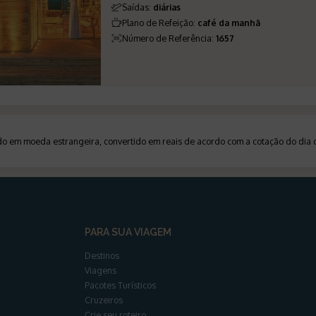
Saídas
:
diárias
Plano de Refeição
:
café da manhã
Número de Referência
:
1657
ado em moeda estrangeira, convertido em reais de acordo com a cotação do di
PARA SUA VIAGEM
Destinos
Viagens
Pacotes Turísticos
Cruzeiros
Crie seu roteiro