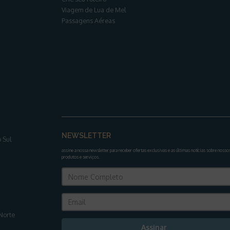
Viagem de Lua de Mel
Passagens Aéreas
NEWSLETTER
 Sul
assine a nossa newsletter para receber ofertas exclusivas e as últimas notícias sobre nosso
produtos e serviços
.
Norte
Assinar