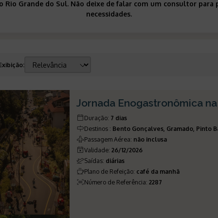
 o Rio Grande do Sul. Não deixe de falar com um consultor para
necessidades.
Exibição
:
Jornada Enogastronômica na
Duração
:
7 dias
Destinos
:
Bento Gonçalves, Gramado, Pinto B
Passagem Aérea
:
não inclusa
Validade
:
26/12/2026
Saídas
:
diárias
Plano de Refeição
:
café da manhã
Número de Referência
:
2287