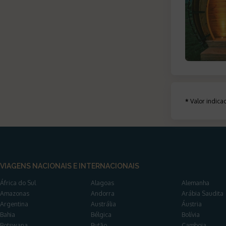
*
Valor indic
VIAGENS NACIONAIS E INTERNACIONAIS
África do Sul
Alagoas
Alemanha
Amazonas
Andorra
Arábia Saudita
Argentina
Austrália
Áustria
Bahia
Bélgica
Bolívia
Botswana
Butão
Camboja