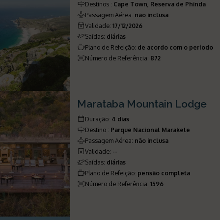
Destinos
:
Cape Town, Reserva de Phinda
Passagem Aérea
:
não inclusa
Validade
:
17/12/2026
Saídas
:
diárias
Plano de Refeição
:
de acordo com o período
Número de Referência
:
872
Marataba Mountain Lodge
Duração
:
4 dias
Destino
:
Parque Nacional Marakele
Passagem Aérea
:
não inclusa
Validade
:
--
Saídas
:
diárias
Plano de Refeição
:
pensão completa
Número de Referência
:
1596