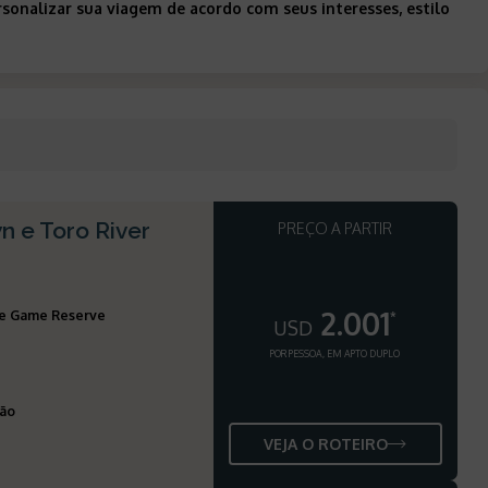
sonalizar sua viagem de acordo com seus interesses, estilo
n e Toro River
PREÇO A PARTIR
2.001
te Game Reserve
*
USD
POR PESSOA, EM APTO DUPLO
ção
VEJA O ROTEIRO