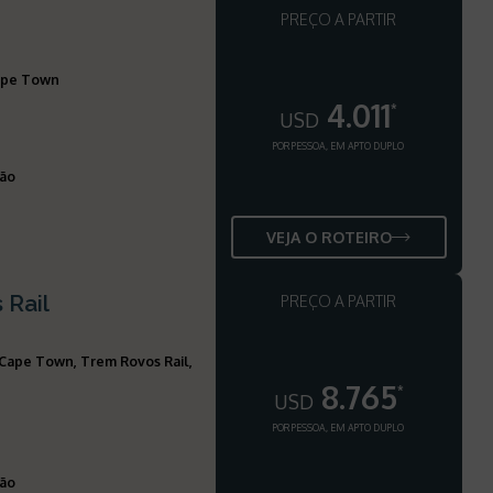
PREÇO A PARTIR
Cape Town
4.011
*
USD
POR PESSOA, EM APTO DUPLO
ção
VEJA O ROTEIRO
 Rail
PREÇO A PARTIR
 Cape Town, Trem Rovos Rail,
8.765
*
USD
POR PESSOA, EM APTO DUPLO
ção