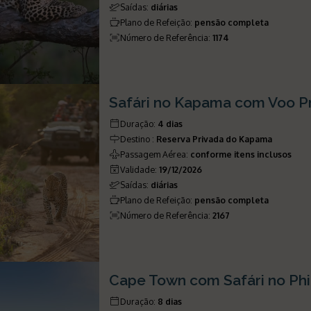
Saídas
:
diárias
Plano de Refeição
:
pensão completa
Número de Referência
:
1174
Safári no Kapama com Voo Pr
Duração
:
4 dias
Destino
:
Reserva Privada do Kapama
Passagem Aérea
:
conforme itens inclusos
Validade
:
19/12/2026
Saídas
:
diárias
Plano de Refeição
:
pensão completa
Número de Referência
:
2167
Cape Town com Safári no Ph
Duração
:
8 dias