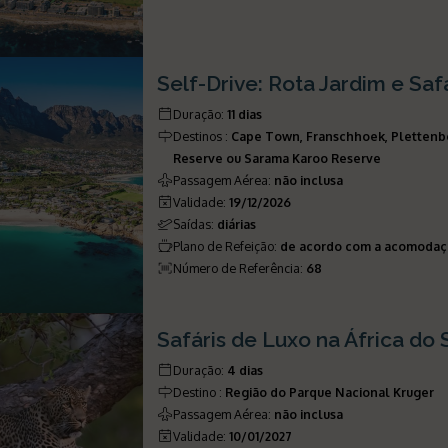
Self-Drive: Rota Jardim e Saf
Duração
:
11 dias
Destinos
:
Cape Town, Franschhoek, Plettenb
Reserve ou Sarama Karoo Reserve
Passagem Aérea
:
não inclusa
Validade
:
19/12/2026
Saídas
:
diárias
Plano de Refeição
:
de acordo com a acomoda
Número de Referência
:
68
Safáris de Luxo na África do 
Duração
:
4 dias
Destino
:
Região do Parque Nacional Kruger
Passagem Aérea
:
não inclusa
Validade
:
10/01/2027