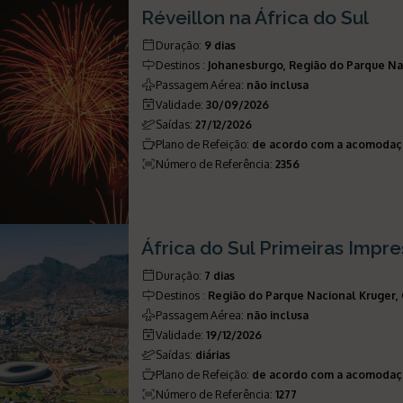
Réveillon na África do Sul
Duração
:
9 dias
Destinos
:
Johanesburgo, Região do Parque Na
Passagem Aérea
:
não inclusa
Validade
:
30/09/2026
Saídas
:
27/12/2026
Plano de Refeição
:
de acordo com a acomoda
Número de Referência
:
2356
África do Sul Primeiras Impr
Duração
:
7 dias
Destinos
:
Região do Parque Nacional Kruger
Passagem Aérea
:
não inclusa
Validade
:
19/12/2026
Saídas
:
diárias
Plano de Refeição
:
de acordo com a acomoda
Número de Referência
:
1277