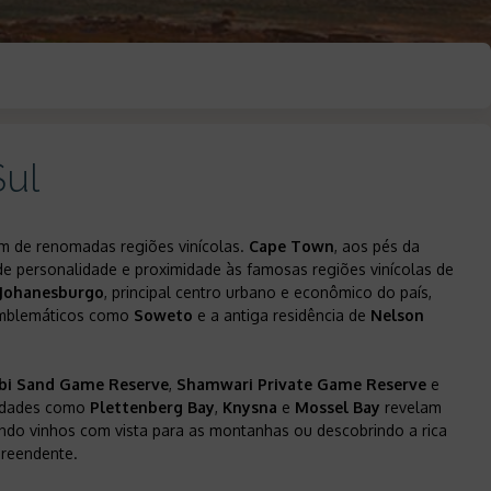
Sul
ém de renomadas regiões vinícolas.
Cape Town
, aos pés da
s de personalidade e proximidade às famosas regiões vinícolas de
Johanesburgo
, principal centro urbano e econômico do país,
s emblemáticos como
Soweto
e a antiga residência de
Nelson
bi Sand Game Reserve
,
Shamwari Private Game Reserve
e
cidades como
Plettenberg Bay
,
Knysna
e
Mossel Bay
revelam
stando vinhos com vista para as montanhas ou descobrindo a rica
preendente.