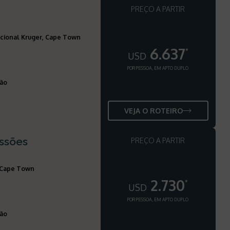
PREÇO A PARTIR
cional Kruger, Cape Town
6.637
*
USD
POR PESSOA, EM APTO DUPLO
ção
VEJA O ROTEIRO
essões
PREÇO A PARTIR
, Cape Town
2.730
*
USD
POR PESSOA, EM APTO DUPLO
ção