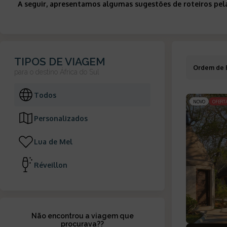
A seguir, apresentamos algumas sugestões de roteiros pela
TIPOS DE VIAGEM
Ordem de 
para o destino
África do Sul
Todos
NOVO
OFERT
Personalizados
Lua de Mel
Réveillon
Não encontrou a viagem que
procurava?
?