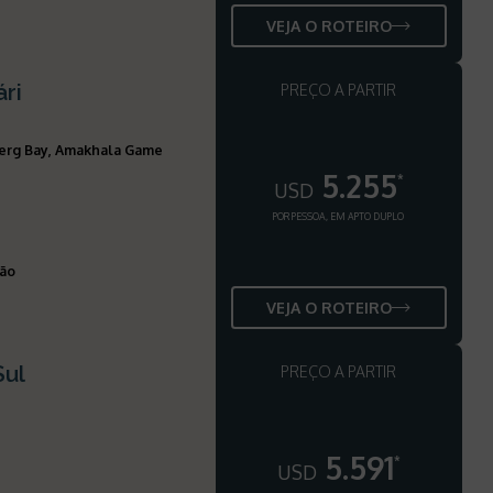
VEJA O ROTEIRO
ári
PREÇO A PARTIR
erg Bay, Amakhala Game
5.255
*
USD
POR PESSOA, EM APTO DUPLO
ção
VEJA O ROTEIRO
Sul
PREÇO A PARTIR
5.591
*
USD