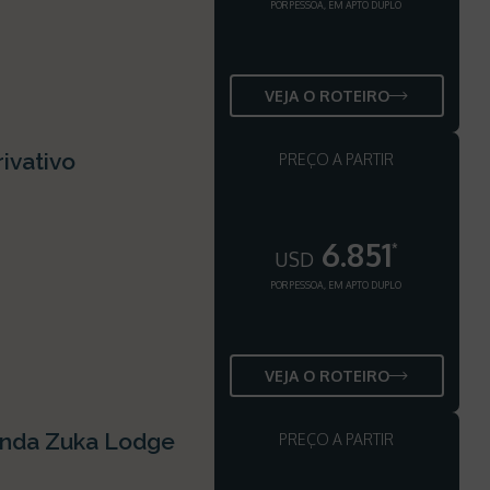
POR PESSOA, EM APTO DUPLO
VEJA O ROTEIRO
ivativo
PREÇO A PARTIR
6.851
*
USD
POR PESSOA, EM APTO DUPLO
VEJA O ROTEIRO
inda Zuka Lodge
PREÇO A PARTIR