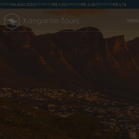
06 AGO 2026
R$
5,25
R$
6,08
R$
3,76
CÂMBIO
DÓLAR
(USD)
EURO (EUR)
DÓLAR
(CAD)
PERS