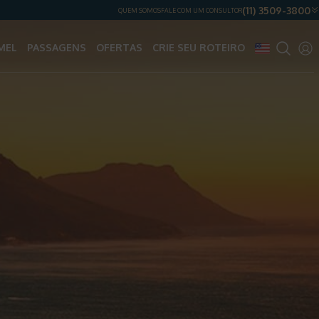
(11) 3509-3800
QUEM SOMOS
FALE COM UM CONSULTOR
MEL
PASSAGENS
OFERTAS
CRIE SEU ROTEIRO