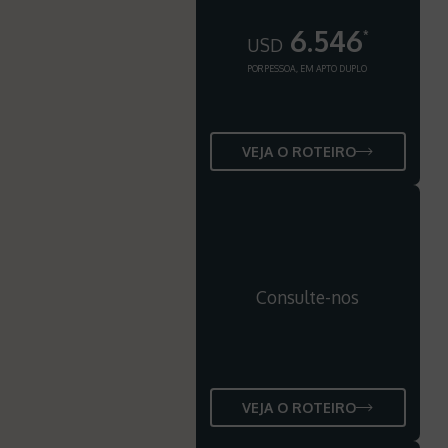
6.546
*
USD
POR PESSOA, EM APTO DUPLO
VEJA O ROTEIRO
Consulte-nos
VEJA O ROTEIRO