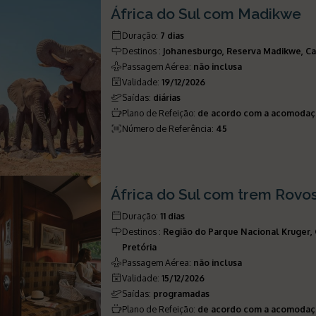
África do Sul com Madikwe
Duração
:
7 dias
Destinos
:
Johanesburgo, Reserva Madikwe, 
Passagem Aérea
:
não inclusa
Validade
:
19/12/2026
Saídas
:
diárias
Plano de Refeição
:
de acordo com a acomoda
Número de Referência
:
45
África do Sul com trem Rovos
Duração
:
11 dias
Destinos
:
Região do Parque Nacional Kruger,
Pretória
Passagem Aérea
:
não inclusa
Validade
:
15/12/2026
Saídas
:
programadas
Plano de Refeição
:
de acordo com a acomoda