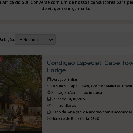
 África do Sul. Converse com um de nossos consultores para per
de viagem e orçamento.
Exibição
:
A
Condição Especial: Cape Tow
Lodge
Duração
:
8 dias
Destinos
:
Cape Town, Greater Makalali Priva
Passagem Aérea
:
não inclusa
Validade
:
31/10/2026
Saídas
:
diárias
Plano de Refeição
:
de acordo com a acomoda
Número de Referência
:
2360