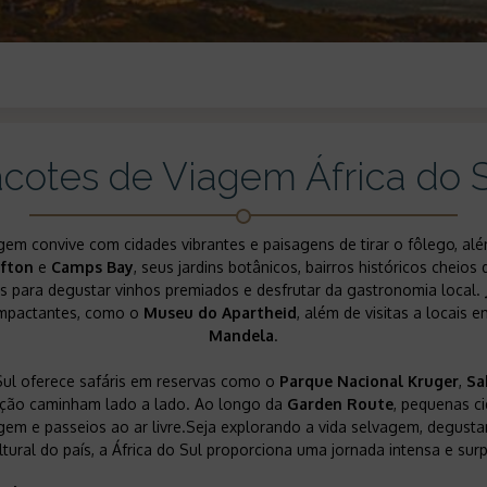
cotes de Viagem África do 
gem convive com cidades vibrantes e paisagens de tirar o fôlego, al
ifton
e
Camps Bay
, seus jardins botânicos, bairros históricos cheio
 para degustar vinhos premiados e desfrutar da gastronomia local.
 impactantes, como o
Museu do Apartheid
, além de visitas a locai
Mandela
.
Sul oferece safáris em reservas como o
Parque Nacional Kruger
,
Sa
ação caminham lado a lado. Ao longo da
Garden Route
, pequenas 
canoagem e passeios ao ar livre.Seja explorando a vida selvagem, degu
ltural do país, a África do Sul proporciona uma jornada intensa e sur