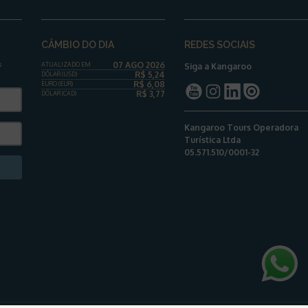
CÂMBIO DO DIA
REDES SOCIAIS
07 AGO 2026
s
ATUALIZADO EM
Siga a Kangaroo
R$
5,24
DÓLAR
(USD)
R$
6,08
EURO (EUR)
R$
3,77
DÓLAR
(CAD)
Kangaroo Tours Operadora
Turística Ltda
05.571.510/0001-32