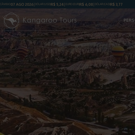
07 AGO 2026
R$
5,24
R$
6,08
R$
3,77
CÂMBIO
DÓLAR
(USD)
EURO (EUR)
DÓLAR
(CAD)
PERS