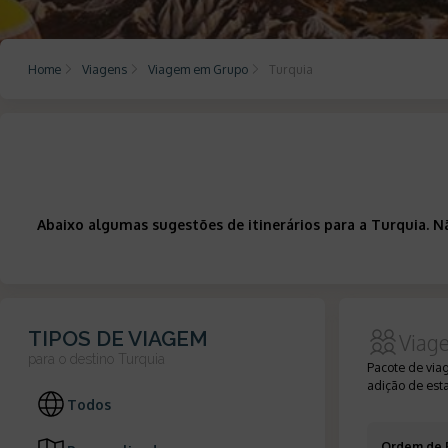
Home
Viagens
Viagem em Grupo
Turquia
Abaixo algumas sugestões de itinerários para a Turquia. 
TIPOS DE VIAGEM
Viag
para o destino
Turquia
Pacote de via
adição de est
Todos
Ordem de 