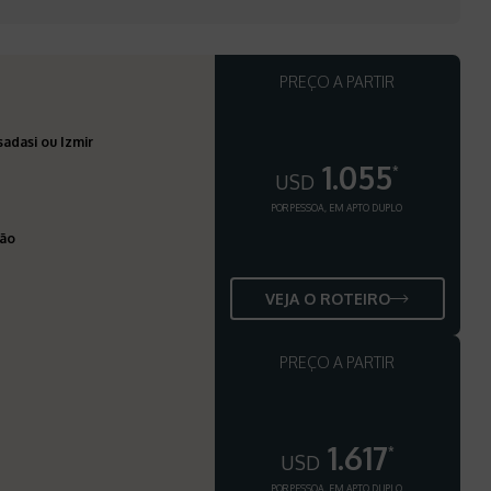
PREÇO A PARTIR
adasi ou Izmir
1.055
*
USD
POR PESSOA, EM APTO DUPLO
ção
VEJA O ROTEIRO
PREÇO A PARTIR
1.617
*
USD
POR PESSOA, EM APTO DUPLO