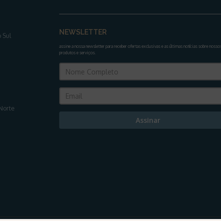
NEWSLETTER
 Sul
assine a nossa newsletter para receber ofertas exclusivas e as últimas notícias sobre nosso
produtos e serviços
.
Norte
Assinar