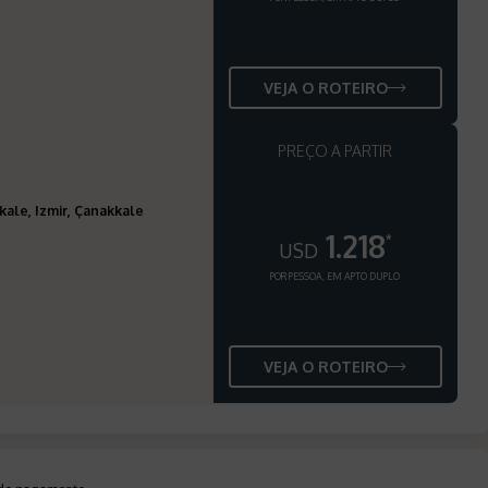
VEJA O ROTEIRO
PREÇO A PARTIR
kale, Izmir, Çanakkale
1.218
*
USD
POR PESSOA, EM APTO DUPLO
VEJA O ROTEIRO