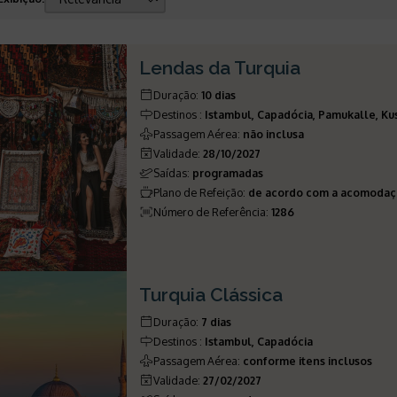
Lendas da Turquia
Duração
:
10 dias
Destinos
:
Istambul, Capadócia, Pamukalle, Kus
Passagem Aérea
:
não inclusa
Validade
:
28/10/2027
Saídas
:
programadas
Plano de Refeição
:
de acordo com a acomoda
Número de Referência
:
1286
Turquia Clássica
Duração
:
7 dias
Destinos
:
Istambul, Capadócia
Passagem Aérea
:
conforme itens inclusos
Validade
:
27/02/2027