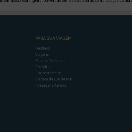
ado em moeda estrangeira, convertido em reais de acordo com a cotação do di
PARA SUA VIAGEM
Destinos
Viagens
Pacotes Turísticos
Cruzeiros
Crie seu roteiro
Viagem de Lua de Mel
Passagens Aéreas