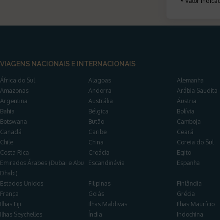
*
Valor indic
VIAGENS NACIONAIS E INTERNACIONAIS
África do Sul
Alagoas
Alemanha
Amazonas
Andorra
Arábia Saudita
Argentina
Austrália
Áustria
Bahia
Bélgica
Bolívia
Botswana
Butão
Camboja
Canadá
Caribe
Ceará
Chile
China
Coreia do Sul
Costa Rica
Croácia
Egito
Emirados Árabes (Dubai e Abu
Escandinávia
Espanha
Dhabi)
Estados Unidos
Filipinas
Finlândia
França
Goiás
Grécia
Ilhas Fiji
Ilhas Maldivas
Ilhas Maurício
Ilhas Seychelles
Índia
Indochina