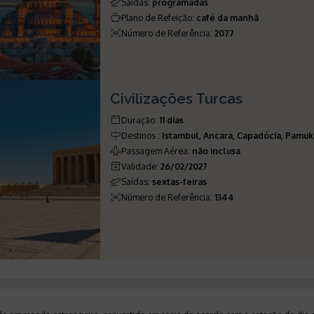
Saídas
:
programadas
Plano de Refeição
:
café da manhã
Número de Referência
:
2077
Civilizações Turcas
Duração
:
11 dias
Destinos
:
Istambul, Ancara, Capadócia, Pamuk
Passagem Aérea
:
não inclusa
Validade
:
26/02/2027
Saídas
:
sextas-feiras
Número de Referência
:
1344