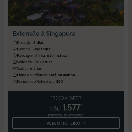
Extensão à Singapura
Duração
:
4 dias
Destino
:
Singapura
Passagem Aérea
:
não inclusa
Validade
:
31/03/2027
Saídas
:
diárias
Plano de Refeição
:
café da manhã
Número de Referência
:
360
PREÇO A PARTIR
1.577
*
USD
POR PESSOA, EM APTO DUPLO
VEJA O ROTEIRO