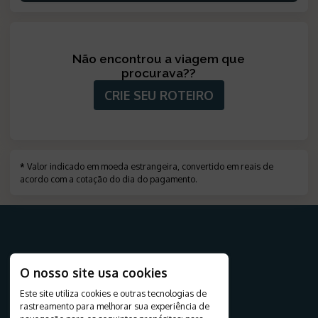
Não encontrou a viagem que
procurava?
?
CRIE SEU ROTEIRO
*
Valor indicado em moeda estrangeira, convertido em reais de
acordo com a cotação do dia do pagamento
.
PARA SUA VIAGEM
O nosso site usa cookies
Destinos
Este site utiliza cookies e outras tecnologias de
Viagens
rastreamento para melhorar sua experiência de
Pacotes Turísticos