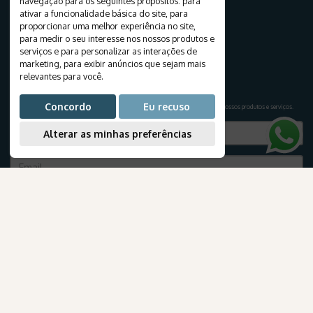
navegação para os seguintes propósitos:
para
Cruzeiros
ativar a funcionalidade básica do site
,
para
Crie seu roteiro
proporcionar uma melhor experiência no site
,
para medir o seu interesse nos nossos produtos e
Viagem de Lua de Mel
serviços e para personalizar as interações de
Passagens Aéreas
marketing
,
para exibir anúncios que sejam mais
relevantes para você
.
NEWSLETTER
Concordo
Eu recuso
assine a nossa newsletter para receber ofertas exclusivas e as últimas notícias sobre nossos produtos e serviços
.
Alterar as minhas preferências
Assinar
AmaWaterways
INFORMAÇÕES ÚTEIS
para Brasileiros
E-books
Blog
Documentação de viagem
Companhias áereas