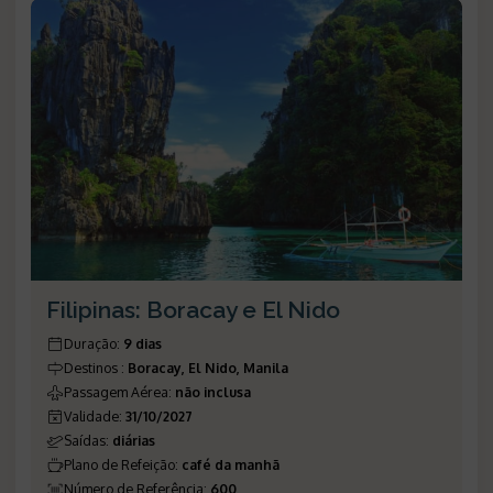
Filipinas: Boracay e El Nido
Duração
:
9 dias
Destinos
:
Boracay, El Nido, Manila
Passagem Aérea
:
não inclusa
Validade
:
31/10/2027
Saídas
:
diárias
Plano de Refeição
:
café da manhã
Número de Referência
:
600