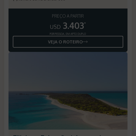
PREÇO A PARTIR
3.403
*
USD
POR PESSOA, EM APTO DUPLO
VEJA O ROTEIRO