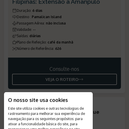
Filipinas: Extensão à Amanpulo
Duração
:
6 dias
Destino
:
Pamalican Island
Passagem Aérea
:
não inclusa
Validade
:
--
Saídas
:
diárias
Plano de Refeição
:
café da manhã
Número de Referência
:
626
Consulte-nos
VEJA O ROTEIRO
O nosso site usa cookies
Este site utiliza cookies e outras tecnologias de
Não encontrou a viagem que
rastreamento para melhorar sua experiência de
procurava?
?
navegação para os seguintes propósitos:
para
ativar a funcionalidade básica do site
,
para
CRIE SEU ROTEIRO
proporcionar uma melhor experiência no site
,