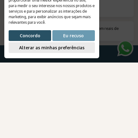
para medir o seu interesse nos nossos produtos e
serviços e para personalizar as interações de
marketing
,
para exibir anúncios que sejam mais
relevantes para você
.
*
Valor indicado em moeda estrangeira, convertido em reais de
acordo com a cotação do dia do pagamento
.
Concordo
Eu recuso
Alterar as minhas preferências
PARA SUA VIAGEM
Destinos
AmaWaterways
Viagens
Pacotes Turísticos
para Brasileiros
Cruzeiros
Crie seu roteiro
Viagem de Lua de Mel
Passagens Aéreas
NEWSLETTER