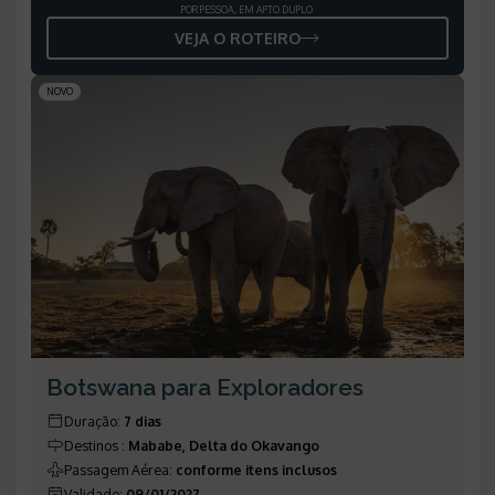
POR PESSOA, EM APTO DUPLO
VEJA O ROTEIRO
NOVO
Botswana para Exploradores
Duração
:
7 dias
Destinos
:
Mababe, Delta do Okavango
Passagem Aérea
:
conforme itens inclusos
Validade
:
09/01/2027