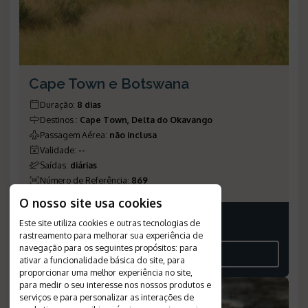
Cape Town e Botswana
Duração
:
8 dias
Destinos
:
Cape Town, Delta do Okavango
Passagem Aérea
:
não inclusa
Validade
:
--
Saídas
:
diárias
Número de Referência
:
869
O nosso site usa cookies
Este site utiliza cookies e outras tecnologias de
Consulte-nos
rastreamento para melhorar sua experiência de
navegação para os seguintes propósitos:
para
VEJA O ROTEIRO
ativar a funcionalidade básica do site
,
para
proporcionar uma melhor experiência no site
,
para medir o seu interesse nos nossos produtos e
serviços e para personalizar as interações de