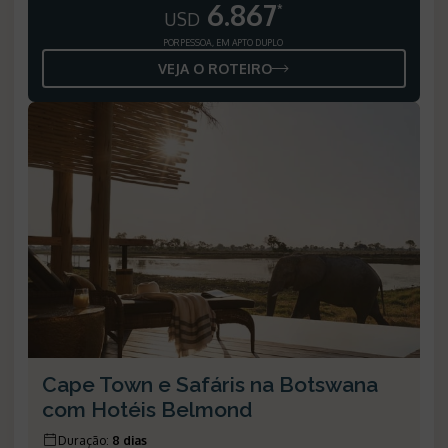
6.867
*
USD
POR PESSOA, EM APTO DUPLO
VEJA O ROTEIRO
Cape Town e Safáris na Botswana
com Hotéis Belmond
Duração
:
8 dias