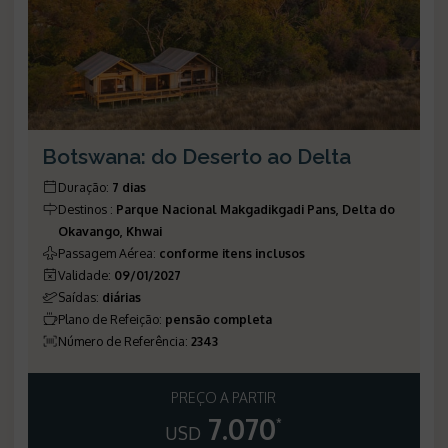
Botswana: do Deserto ao Delta
Duração
:
7 dias
Destinos
:
Parque Nacional Makgadikgadi Pans, Delta do
Okavango, Khwai
Passagem Aérea
:
conforme itens inclusos
Validade
:
09/01/2027
Saídas
:
diárias
Plano de Refeição
:
pensão completa
Número de Referência
:
2343
PREÇO A PARTIR
7.070
*
USD