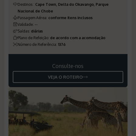
Destinos
:
Cape Town, Delta do Okavango, Parque
Nacional de Chobe
Passagem Aérea
:
conforme itens inclusos
Validade
:
--
Saídas
:
diárias
Plano de Refeição
:
de acordo com a acomodação
Número de Referência
:
1376
Consulte-nos
VEJA O ROTEIRO