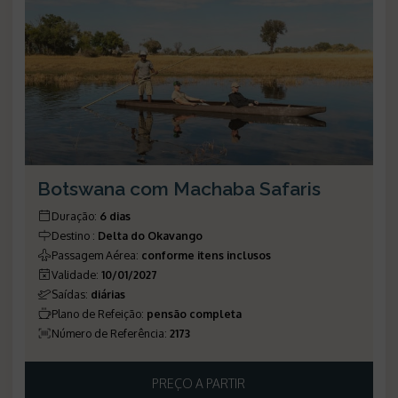
Botswana com Machaba Safaris
Duração
:
6 dias
Destino
:
Delta do Okavango
Passagem Aérea
:
conforme itens inclusos
Validade
:
10/01/2027
Saídas
:
diárias
Plano de Refeição
:
pensão completa
Número de Referência
:
2173
PREÇO A PARTIR