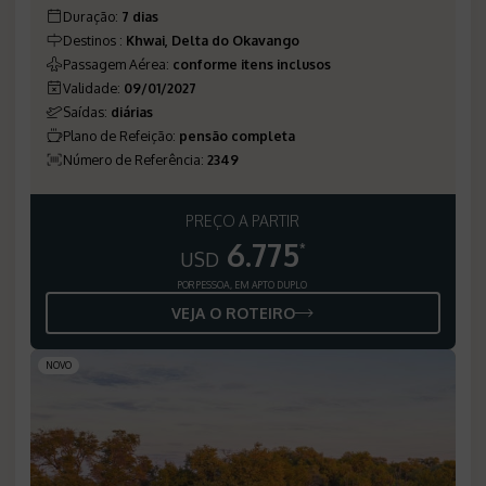
Duração
:
7 dias
Destinos
:
Khwai, Delta do Okavango
Passagem Aérea
:
conforme itens inclusos
Validade
:
09/01/2027
Saídas
:
diárias
Plano de Refeição
:
pensão completa
Número de Referência
:
2349
PREÇO A PARTIR
6.775
*
USD
POR PESSOA, EM APTO DUPLO
VEJA O ROTEIRO
NOVO