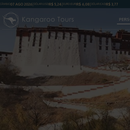
07 AGO 2026
R$
5,24
R$
6,08
R$
3,77
CÂMBIO
DÓLAR
(USD)
EURO (EUR)
DÓLAR
(CAD)
PERS