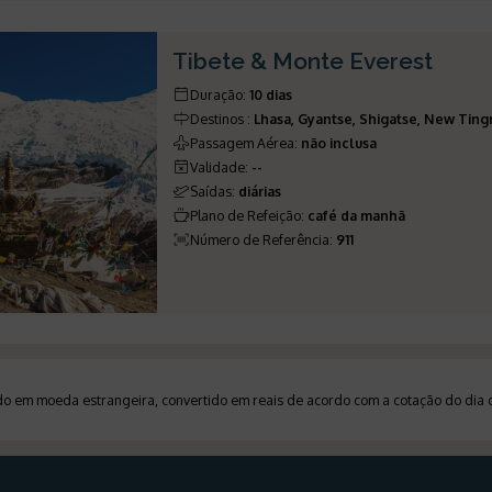
Tibete & Monte Everest
Duração
:
10 dias
Destinos
:
Lhasa, Gyantse, Shigatse, New Tingr
Passagem Aérea
:
não inclusa
Validade
:
--
Saídas
:
diárias
Plano de Refeição
:
café da manhã
Número de Referência
:
911
ado em moeda estrangeira, convertido em reais de acordo com a cotação do di