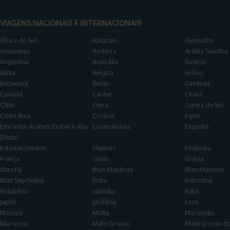
VIAGENS NACIONAIS E INTERNACIONAIS
África do Sul
Alagoas
Alemanha
Amazonas
Andorra
Arábia Saudita
Argentina
Austrália
Áustria
Bahia
Bélgica
Bolívia
Botswana
Butão
Camboja
Canadá
Caribe
Ceará
Chile
China
Coreia do Sul
Costa Rica
Croácia
Egito
Emirados Árabes (Dubai e Abu
Escandinávia
Espanha
Dhabi)
Estados Unidos
Filipinas
Finlândia
França
Goiás
Grécia
Ilhas Fiji
Ilhas Maldivas
Ilhas Maurício
Ilhas Seychelles
Índia
Indochina
Indonésia
Islândia
Itália
Japão
Jordânia
Laos
Malásia
Malta
Maranhão
Marrocos
Mato Grosso
Mato Grosso do