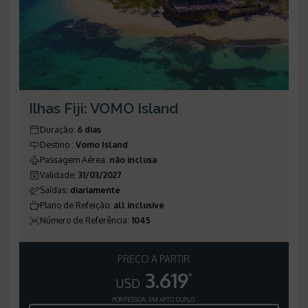
Ilhas Fiji: VOMO Island
Duração
:
6 dias
Destino
:
Vomo Island
Passagem Aérea
:
não inclusa
Validade
:
31/03/2027
Saídas
:
diariamente
Plano de Refeição
:
all inclusive
Número de Referência
:
1045
PREÇO A PARTIR
3.619
*
USD
POR PESSOA, EM APTO DUPLO