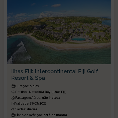
Ilhas Fiji: Intercontinental Fiji Golf
Resort & Spa
Duração
:
6 dias
Destino
:
Natadola Bay (Ilhas Fiji)
Passagem Aérea
:
não inclusa
Validade
:
31/03/2027
Saídas
:
diárias
Plano de Refeição
:
café da manhã