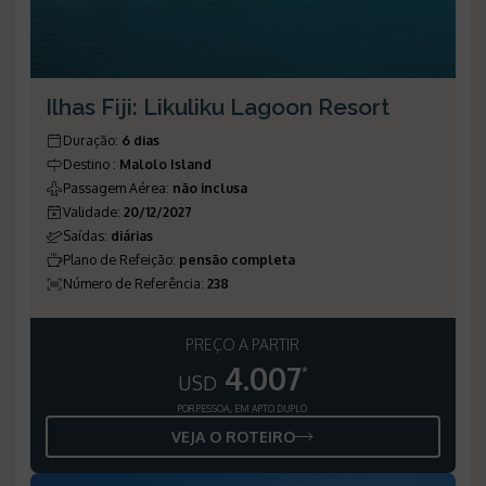
Ilhas Fiji: Likuliku Lagoon Resort
Duração
:
6 dias
Destino
:
Malolo Island
Passagem Aérea
:
não inclusa
Validade
:
20/12/2027
Saídas
:
diárias
Plano de Refeição
:
pensão completa
Número de Referência
:
238
PREÇO A PARTIR
4.007
*
USD
POR PESSOA, EM APTO DUPLO
VEJA O ROTEIRO