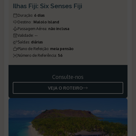
Ilhas Fiji: Six Senses Fiji
Duração
:
6 dias
Destino
:
Malolo Island
Passagem Aérea
:
não inclusa
Validade
:
--
Saídas
:
diárias
Plano de Refeição
:
meia pensão
Número de Referência
:
56
Consulte-nos
VEJA O ROTEIRO