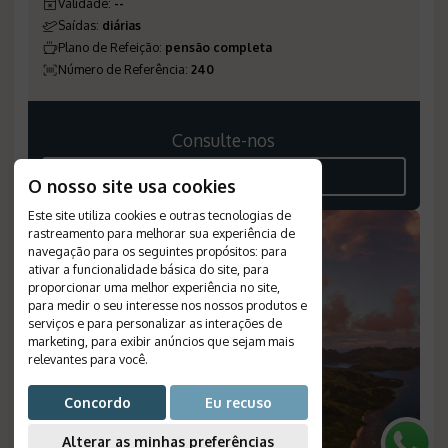
Validade
:
--
Saídas
:
diárias
Plano de Refeição
:
pensão completa
Número de Referência
:
240
Consulte-nos
VEJA O ROTEIRO
O nosso site usa cookies
Este site utiliza cookies e outras tecnologias de
rastreamento para melhorar sua experiência de
navegação para os seguintes propósitos:
para
ativar a funcionalidade básica do site
,
para
proporcionar uma melhor experiência no site
,
para medir o seu interesse nos nossos produtos e
serviços e para personalizar as interações de
marketing
,
para exibir anúncios que sejam mais
relevantes para você
.
Concordo
Eu recuso
Alterar as minhas preferências