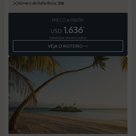
Número de Referência
:
236
PREÇO A PARTIR
1.636
*
USD
POR PESSOA, EM APTO DUPLO
VEJA O ROTEIRO