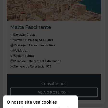
Malta Fascinante
Duração
:
7 dias
Destinos
:
Valeta, St Julian's
Passagem Aérea
:
não inclusa
Validade
:
--
Saídas
:
diárias
Plano de Refeição
:
café da manhã
Número de Referência
:
975
Consulte-nos
VEJA O ROTEIRO
O nosso site usa cookies