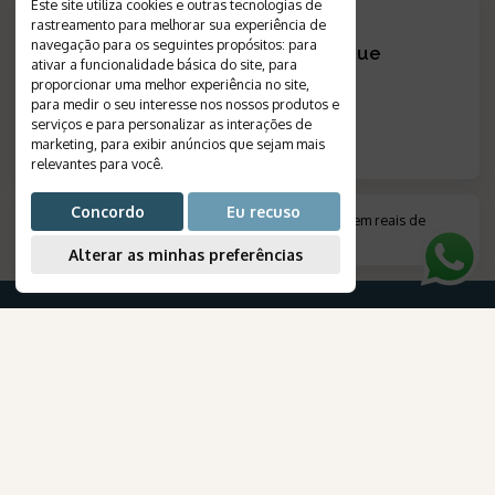
Este site utiliza cookies e outras tecnologias de
rastreamento para melhorar sua experiência de
navegação para os seguintes propósitos:
para
Não encontrou a viagem que
ativar a funcionalidade básica do site
,
para
procurava?
?
proporcionar uma melhor experiência no site
,
para medir o seu interesse nos nossos produtos e
CRIE SEU ROTEIRO
serviços e para personalizar as interações de
marketing
,
para exibir anúncios que sejam mais
relevantes para você
.
Concordo
Eu recuso
*
Valor indicado em moeda estrangeira, convertido em reais de
acordo com a cotação do dia do pagamento
.
Alterar as minhas preferências
PARA SUA VIAGEM
AmaWaterways
Destinos
para Brasileiros
Viagens
Pacotes Turísticos
Cruzeiros