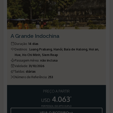
A Grande Indochina
Duração
:
14 dias
Destinos
:
Luang Prabang, Hanói, Baía de Halong, Hoi an,
Hue, Ho Chi Minh, Siem Reap
Passagem Aérea
:
não inclusa
Validade
:
31/10/2026
Saídas
:
diárias
Número de Referência
:
253
PREÇO A PARTIR
4.063
*
USD
POR PESSOA, EM APTO DUPLO
VEJA O ROTEIRO