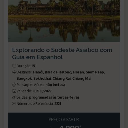
Explorando o Sudeste Asiático com
Guia em Espanhol
Duração
:
15
Destinos
:
Hanói, Baía de Halong, Hoi an, Siem Reap,
Bangkok, Sukhothai, Chiang Rai, Chiang Mai
Passagem Aérea
:
não inclusa
Validade
:
30/03/2027
Saídas
:
programadas às terças-feiras
Número de Referência
:
2221
PREÇO A PARTIR
*