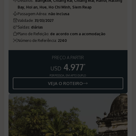
Destinos
:
Bangkok, Chiang Rai, Chiang Mai, Hanói, Halong
Bay, Hoi an, Hue, Ho Chi Minh, Siem Reap
Passagem Aérea
:
não inclusa
Validade
:
31/03/2027
Saídas
:
diárias
Plano de Refeição
:
de acordo com a acomodação
Número de Referência
:
2240
PREÇO A PARTIR
4.977
*
USD
POR PESSOA, EM APTO DUPLO
VEJA O ROTEIRO