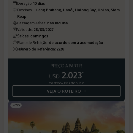
Duração
:
10 dias
Destinos
:
Luang Prabang, Hanói, Halong Bay, Hoi an, Siem
Reap
Passagem Aérea
:
não inclusa
Validade
:
28/03/2027
Saídas
:
domingos
Plano de Refeição
:
de acordo com a acomodação
Número de Referência
:
2228
PREÇO A PARTIR
2.023
*
USD
POR PESSOA, EM APTO DUPLO
VEJA O ROTEIRO
NOVO