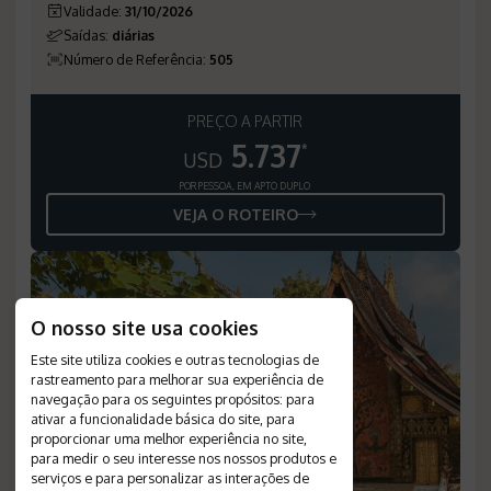
Validade
:
31/10/2026
Saídas
:
diárias
Número de Referência
:
505
PREÇO A PARTIR
5.737
*
USD
POR PESSOA, EM APTO DUPLO
VEJA O ROTEIRO
O nosso site usa cookies
Este site utiliza cookies e outras tecnologias de
rastreamento para melhorar sua experiência de
navegação para os seguintes propósitos:
para
ativar a funcionalidade básica do site
,
para
proporcionar uma melhor experiência no site
,
para medir o seu interesse nos nossos produtos e
serviços e para personalizar as interações de