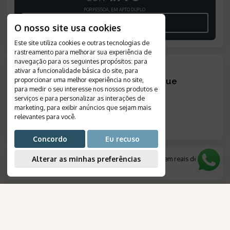
POR PESSOA, EM APTO DUPLO
VEJA O ROTEIRO
O nosso site usa cookies
Este site utiliza cookies e outras tecnologias de
rastreamento para melhorar sua experiência de
navegação para os seguintes propósitos:
para
ativar a funcionalidade básica do site
,
para
proporcionar uma melhor experiência no site
,
Não encontrou a viagem que
para medir o seu interesse nos nossos produtos e
procurava?
?
serviços e para personalizar as interações de
CRIE SEU ROTEIRO
marketing
,
para exibir anúncios que sejam mais
relevantes para você
.
Concordo
Eu recuso
Alterar as minhas preferências
*
Valor indicado em moeda estrangeira, convertido em reais de
acordo com a cotação do dia do pagamento
.
AmaWaterways
PARA SUA VIAGEM