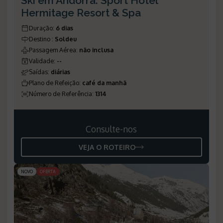
Ski em Andorra: Sport Hotel
Hermitage Resort & Spa
Duração
:
6 dias
Destino
:
Soldeu
Passagem Aérea
:
não inclusa
Validade
:
--
Saídas
:
diárias
Plano de Refeição
:
café da manhã
Número de Referência
:
1314
Consulte-nos
VEJA O ROTEIRO
NOVO
OFERTA