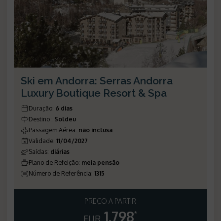
Ski em Andorra: Serras Andorra
Luxury Boutique Resort & Spa
Duração
:
6 dias
Destino
:
Soldeu
Passagem Aérea
:
não inclusa
Validade
:
11/04/2027
Saídas
:
diárias
Plano de Refeição
:
meia pensão
Número de Referência
:
1315
PREÇO A PARTIR
1.798
*
EUR