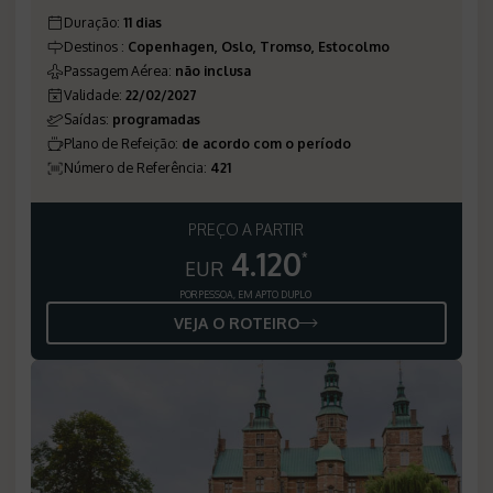
Duração
:
11 dias
Destinos
:
Copenhagen, Oslo, Tromso, Estocolmo
Passagem Aérea
:
não inclusa
Validade
:
22/02/2027
Saídas
:
programadas
Plano de Refeição
:
de acordo com o período
Número de Referência
:
421
PREÇO A PARTIR
4.120
*
EUR
POR PESSOA, EM APTO DUPLO
VEJA O ROTEIRO