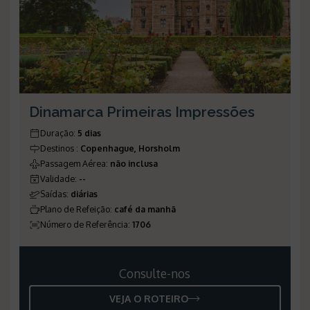
Dinamarca Primeiras Impressões
Duração
:
5 dias
Destinos
:
Copenhague, Horsholm
Passagem Aérea
:
não inclusa
Validade
:
--
Saídas
:
diárias
Plano de Refeição
:
café da manhã
Número de Referência
:
1706
Consulte-nos
VEJA O ROTEIRO