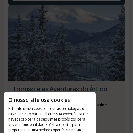
Tromso e as Aventuras do Ártico
Duração
:
10 dias
O nosso site usa cookies
Destinos
:
Tromso, Alta, Levi, Haparanda, Rovaniemi
Este site utiliza cookies e outras tecnologias de
Passagem Aérea
:
não inclusa
rastreamento para melhorar sua experiência de
Validade
:
--
navegação para os seguintes propósitos:
para
Saídas
:
programadas
ativar a funcionalidade básica do site
,
para
proporcionar uma melhor experiência no site
,
Número de Referência
:
550