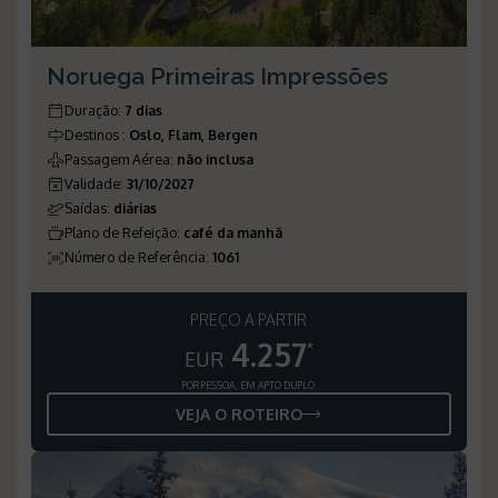
Noruega Primeiras Impressões
Duração
:
7 dias
Destinos
:
Oslo, Flam, Bergen
Passagem Aérea
:
não inclusa
Validade
:
31/10/2027
Saídas
:
diárias
Plano de Refeição
:
café da manhã
Número de Referência
:
1061
PREÇO A PARTIR
4.257
*
EUR
POR PESSOA, EM APTO DUPLO
VEJA O ROTEIRO