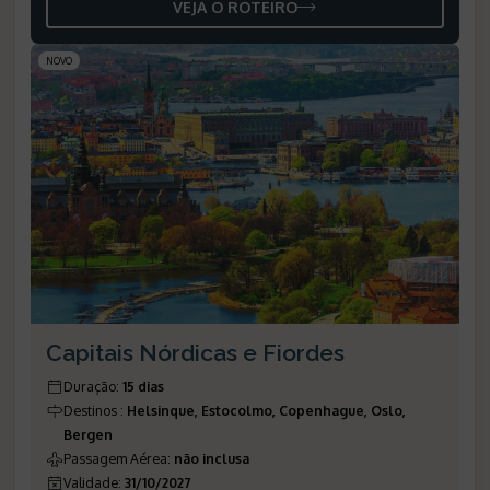
VEJA O ROTEIRO
NOVO
Capitais Nórdicas e Fiordes
Duração
:
15 dias
Destinos
:
Helsinque, Estocolmo, Copenhague, Oslo,
Bergen
Passagem Aérea
:
não inclusa
Validade
:
31/10/2027