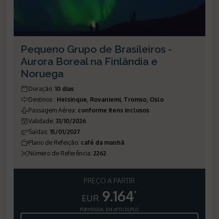
Pequeno Grupo de Brasileiros -
Aurora Boreal na Finlândia e
Noruega
Duração
:
10 dias
Destinos
:
Helsinque, Rovaniemi, Tromso, Oslo
Passagem Aérea
:
conforme itens inclusos
Validade
:
31/10/2026
Saídas
:
15/01/2027
Plano de Refeição
:
café da manhã
Número de Referência
:
2262
PREÇO A PARTIR
9.164
*
EUR
POR PESSOA, EM APTO DUPLO