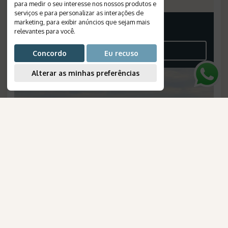
para medir o seu interesse nos nossos produtos e
serviços e para personalizar as interações de
marketing
,
para exibir anúncios que sejam mais
Consulte-nos
relevantes para você
.
VEJA O ROTEIRO
Concordo
Eu recuso
Alterar as minhas preferências
AmaWaterways
para Brasileiros
Descobrindo a Noruega: de Oslo a
Lofoten