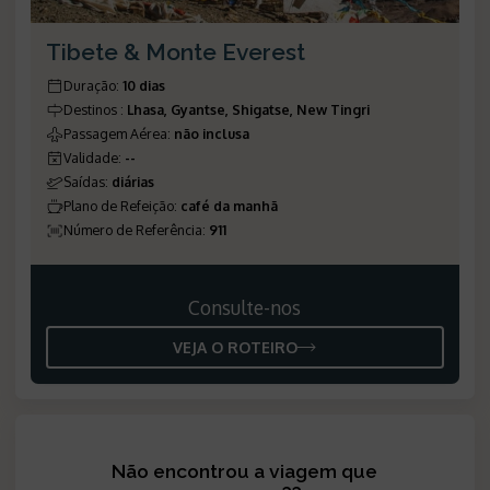
Tibete & Monte Everest
Duração
:
10 dias
Destinos
:
Lhasa, Gyantse, Shigatse, New Tingri
Passagem Aérea
:
não inclusa
Validade
:
--
Saídas
:
diárias
Plano de Refeição
:
café da manhã
Número de Referência
:
911
Consulte-nos
VEJA O ROTEIRO
Não encontrou a viagem que