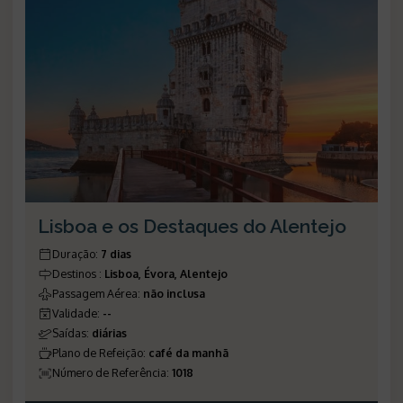
Lisboa e os Destaques do Alentejo
Duração
:
7 dias
Destinos
:
Lisboa, Évora, Alentejo
Passagem Aérea
:
não inclusa
Validade
:
--
Saídas
:
diárias
Plano de Refeição
:
café da manhã
Número de Referência
:
1018