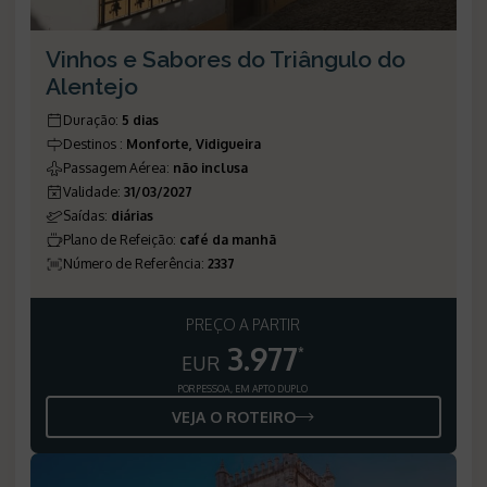
Vinhos e Sabores do Triângulo do
Alentejo
Duração
:
5 dias
Destinos
:
Monforte, Vidigueira
Passagem Aérea
:
não inclusa
Validade
:
31/03/2027
Saídas
:
diárias
Plano de Refeição
:
café da manhã
Número de Referência
:
2337
PREÇO A PARTIR
3.977
*
EUR
POR PESSOA, EM APTO DUPLO
VEJA O ROTEIRO