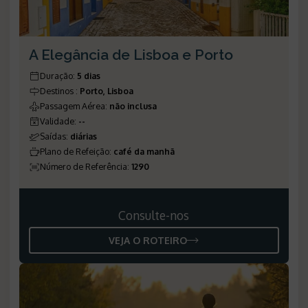
A Elegância de Lisboa e Porto
Duração
:
5 dias
Destinos
:
Porto, Lisboa
Passagem Aérea
:
não inclusa
Validade
:
--
Saídas
:
diárias
Plano de Refeição
:
café da manhã
Número de Referência
:
1290
Consulte-nos
VEJA O ROTEIRO