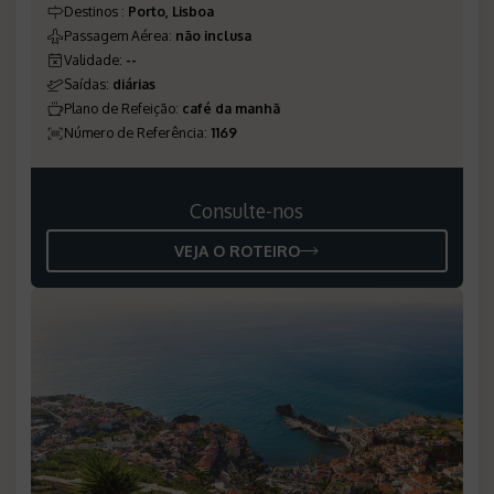
Destinos
:
Porto, Lisboa
Passagem Aérea
:
não inclusa
Validade
:
--
Saídas
:
diárias
Plano de Refeição
:
café da manhã
Número de Referência
:
1169
Consulte-nos
VEJA O ROTEIRO