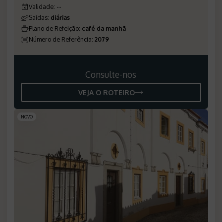
Validade
:
--
Saídas
:
diárias
Plano de Refeição
:
café da manhã
Número de Referência
:
2079
Consulte-nos
VEJA O ROTEIRO
NOVO