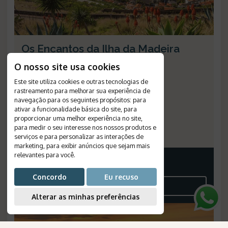
Os Encantos da Ilha da Madeira
Duração
:
5 dias
O nosso site usa cookies
Destino
:
Funchal
Este site utiliza cookies e outras tecnologias de
Passagem Aérea
:
não inclusa
rastreamento para melhorar sua experiência de
Validade
:
--
navegação para os seguintes propósitos:
para
ativar a funcionalidade básica do site
,
para
Saídas
:
diárias
proporcionar uma melhor experiência no site
,
Plano de Refeição
:
café da manhã
para medir o seu interesse nos nossos produtos e
Número de Referência
:
480
serviços e para personalizar as interações de
marketing
,
para exibir anúncios que sejam mais
relevantes para você
.
Consulte-nos
Concordo
Eu recuso
VEJA O ROTEIRO
Alterar as minhas preferências