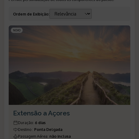
Ordem de Exibição
:
NOVO
Extensão a Açores
Duração
:
6 dias
Destino
:
Ponta Delgada
Passagem Aérea
:
não inclusa