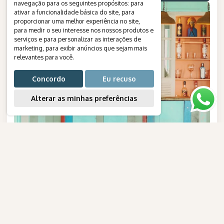
navegação para os seguintes propósitos:
para
ativar a funcionalidade básica do site
,
para
proporcionar uma melhor experiência no site
,
para medir o seu interesse nos nossos produtos e
serviços e para personalizar as interações de
marketing
,
para exibir anúncios que sejam mais
relevantes para você
.
Concordo
Eu recuso
Alterar as minhas preferências
Praia do Patacho: Casa Brasileira
Duração
:
5 dias
Destino
:
Porto de Pedras
Passagem Aérea
:
não inclusa
Validade
:
--
Saídas
:
diárias
Plano de Refeição
:
café da manhã
Número de Referência
:
1236