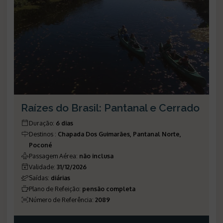
Raízes do Brasil: Pantanal e Cerrado
Duração
:
6 dias
Destinos
:
Chapada Dos Guimarães, Pantanal Norte,
Poconé
Passagem Aérea
:
não inclusa
Validade
:
31/12/2026
Saídas
:
diárias
Plano de Refeição
:
pensão completa
Número de Referência
:
2089