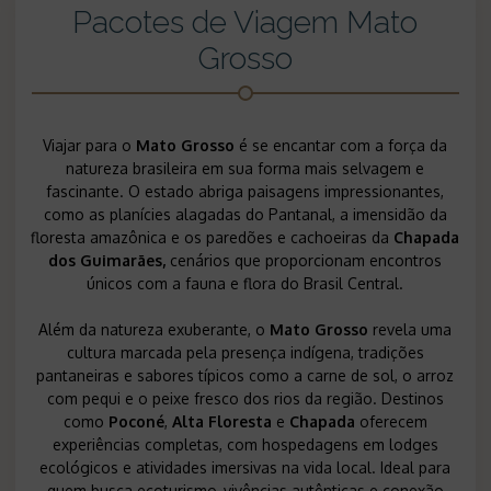
Pacotes de Viagem Mato
Grosso
Viajar para o
Mato Grosso
é se encantar com a força da
natureza brasileira em sua forma mais selvagem e
fascinante. O estado abriga paisagens impressionantes,
como as planícies alagadas do Pantanal, a imensidão da
floresta amazônica e os paredões e cachoeiras da
Chapada
dos Guimarães,
cenários que proporcionam encontros
únicos com a fauna e flora do Brasil Central.
Além da natureza exuberante, o
Mato Grosso
revela uma
cultura marcada pela presença indígena, tradições
pantaneiras e sabores típicos como a carne de sol, o arroz
com pequi e o peixe fresco dos rios da região. Destinos
como
Poconé
,
Alta Floresta
e
Chapada
oferecem
experiências completas, com hospedagens em lodges
ecológicos e atividades imersivas na vida local. Ideal para
quem busca ecoturismo, vivências autênticas e conexão