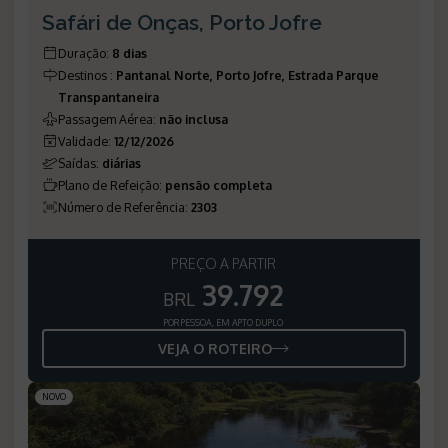
Safári de Onças, Porto Jofre
Duração
:
8 dias
Destinos
:
Pantanal Norte, Porto Jofre, Estrada Parque
Transpantaneira
Passagem Aérea
:
não inclusa
Validade
:
12/12/2026
Saídas
:
diárias
Plano de Refeição
:
pensão completa
Número de Referência
:
2303
PREÇO A PARTIR
39.792
BRL
POR PESSOA, EM APTO DUPLO
VEJA O ROTEIRO
NOVO