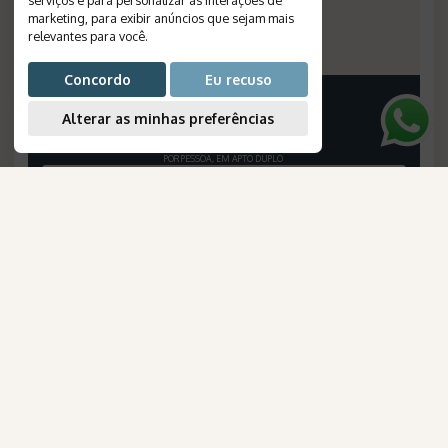
marketing
,
para exibir anúncios que sejam mais
Plano de Refeição
:
pensão completa
relevantes para você
.
Número de Referência
:
2154
Concordo
Eu recuso
PREÇO A PARTIR
Alterar as minhas preferências
16.851
BRL
POR PESSOA, EM APTO DUPLO
VEJA O ROTEIRO
NOVO
AmaWaterways
para Brasileiros