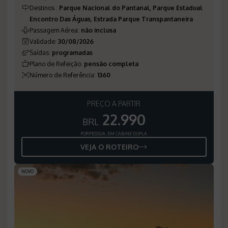
Destinos
:
Parque Nacional do Pantanal, Parque Estadual
Encontro Das Águas, Estrada Parque Transpantaneira
Passagem Aérea
:
não inclusa
Validade
:
30/08/2026
Saídas
:
programadas
Plano de Refeição
:
pensão completa
Número de Referência
:
1360
PREÇO A PARTIR
22.990
BRL
POR PESSOA, EM CABINE DUPLA
VEJA O ROTEIRO
NOVO