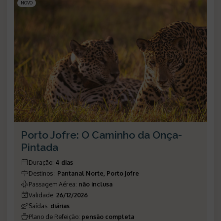
NOVO
Porto Jofre: O Caminho da Onça-
Pintada
Duração
:
4 dias
Destinos
:
Pantanal Norte, Porto Jofre
Passagem Aérea
:
não inclusa
Validade
:
26/12/2026
Saídas
:
diárias
Plano de Refeição
:
pensão completa