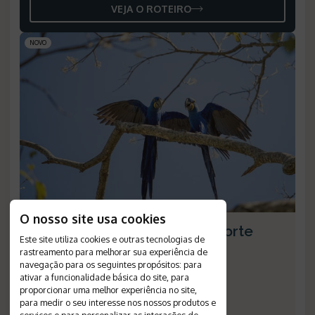
VEJA O ROTEIRO
NOVO
O nosso site usa cookies
Birdwatching no Pantanal Norte
Este site utiliza cookies e outras tecnologias de
rastreamento para melhorar sua experiência de
Duração
:
4 dias
navegação para os seguintes propósitos:
para
Destino
:
Poconé
ativar a funcionalidade básica do site
,
para
Passagem Aérea
:
não inclusa
proporcionar uma melhor experiência no site
,
Validade
:
20/12/2026
para medir o seu interesse nos nossos produtos e
Saídas
:
diárias
serviços e para personalizar as interações de