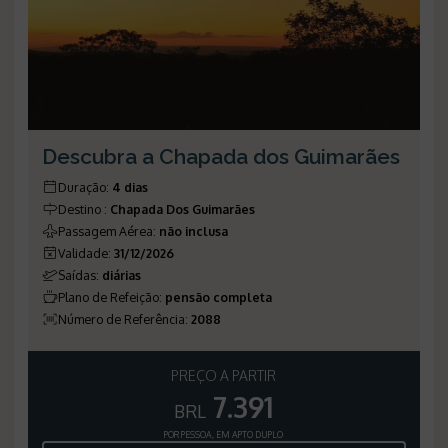
Descubra a Chapada dos Guimarães
Duração
:
4 dias
Destino
:
Chapada Dos Guimarães
Passagem Aérea
:
não inclusa
Validade
:
31/12/2026
Saídas
:
diárias
Plano de Refeição
:
pensão completa
Número de Referência
:
2088
PREÇO A PARTIR
7.391
BRL
POR PESSOA, EM APTO DUPLO