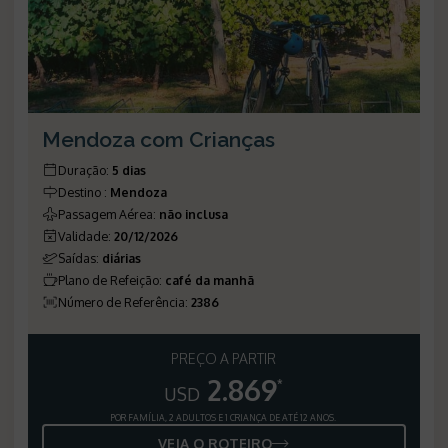
Mendoza com Crianças
Duração
:
5 dias
Destino
:
Mendoza
Passagem Aérea
:
não inclusa
Validade
:
20/12/2026
Saídas
:
diárias
Plano de Refeição
:
café da manhã
Número de Referência
:
2386
PREÇO A PARTIR
2.869
*
USD
POR FAMÍLIA, 2 ADULTOS E 1 CRIANÇA DE ATÉ 12 ANOS.
VEJA O ROTEIRO