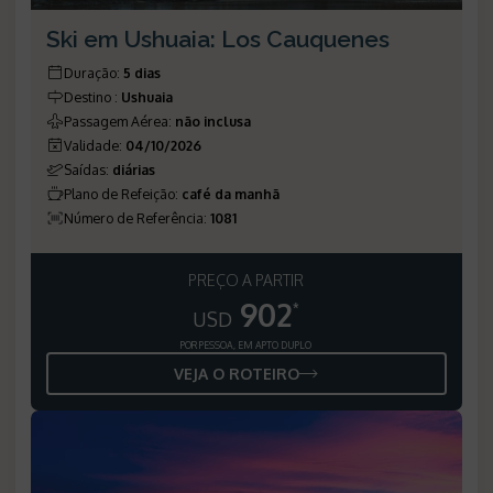
Ski em Ushuaia: Los Cauquenes
Duração
:
5 dias
Destino
:
Ushuaia
Passagem Aérea
:
não inclusa
Validade
:
04/10/2026
Saídas
:
diárias
Plano de Refeição
:
café da manhã
Número de Referência
:
1081
PREÇO A PARTIR
902
*
USD
POR PESSOA, EM APTO DUPLO
VEJA O ROTEIRO