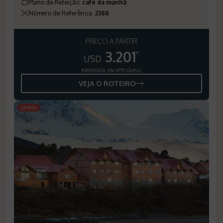
Plano de Refeição
:
café da manhã
Número de Referência
:
2388
PREÇO A PARTIR
3.201
*
USD
POR PESSOA, EM APTO DUPLO
VEJA O ROTEIRO
OFERTA