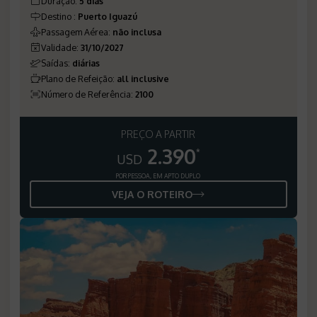
Duração
:
5 dias
Destino
:
Puerto Iguazú
Passagem Aérea
:
não inclusa
Validade
:
31/10/2027
Saídas
:
diárias
Plano de Refeição
:
all inclusive
Número de Referência
:
2100
PREÇO A PARTIR
2.390
*
USD
POR PESSOA, EM APTO DUPLO
VEJA O ROTEIRO