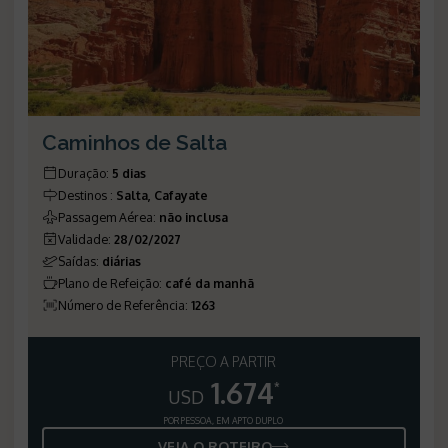
Caminhos de Salta
Duração
:
5 dias
Destinos
:
Salta, Cafayate
Passagem Aérea
:
não inclusa
Validade
:
28/02/2027
Saídas
:
diárias
Plano de Refeição
:
café da manhã
Número de Referência
:
1263
PREÇO A PARTIR
1.674
*
USD
POR PESSOA, EM APTO DUPLO
VEJA O ROTEIRO