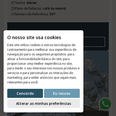
Saídas
:
diárias
Plano de Refeição
:
café da manhã
Número de Referência
:
897
Consulte-nos
O nosso site usa cookies
VEJA O ROTEIRO
Este site utiliza cookies e outras tecnologias de
rastreamento para melhorar sua experiência de
navegação para os seguintes propósitos:
para
OFERTA
ativar a funcionalidade básica do site
,
para
proporcionar uma melhor experiência no site
,
para medir o seu interesse nos nossos produtos e
serviços e para personalizar as interações de
marketing
,
para exibir anúncios que sejam mais
relevantes para você
.
Concordo
Eu recuso
Alterar as minhas preferências