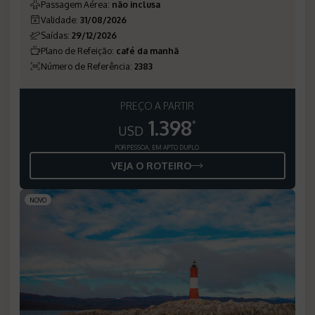
Passagem Aérea
:
não inclusa
Validade
:
31/08/2026
Saídas
:
29/12/2026
Plano de Refeição
:
café da manhã
Número de Referência
:
2383
PREÇO A PARTIR
1.398
*
USD
POR PESSOA, EM APTO DUPLO
VEJA O ROTEIRO
NOVO