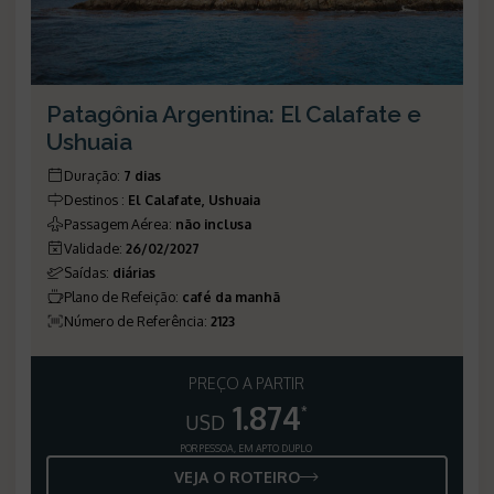
Patagônia Argentina: El Calafate e
Ushuaia
Duração
:
7 dias
Destinos
:
El Calafate, Ushuaia
Passagem Aérea
:
não inclusa
Validade
:
26/02/2027
Saídas
:
diárias
Plano de Refeição
:
café da manhã
Número de Referência
:
2123
PREÇO A PARTIR
1.874
*
USD
POR PESSOA, EM APTO DUPLO
VEJA O ROTEIRO