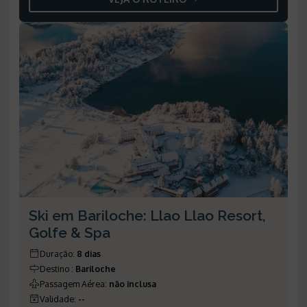
Ski em Bariloche: Llao Llao Resort,
Golfe & Spa
Duração
:
8 dias
Destino
:
Bariloche
Passagem Aérea
:
não inclusa
Validade
:
--