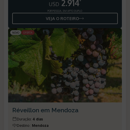
2.914
*
USD
POR PESSOA, EM APTO DUPLO
VEJA O ROTEIRO
NOVO
OFERTA
Réveillon em Mendoza
Duração
:
4 dias
Destino
:
Mendoza