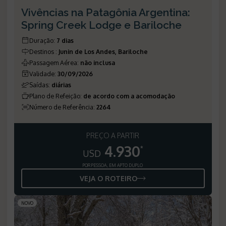
Vivências na Patagônia Argentina:
Spring Creek Lodge e Bariloche
Duração
:
7 dias
Destinos
:
Junin de Los Andes, Bariloche
Passagem Aérea
:
não inclusa
Validade
:
30/09/2026
Saídas
:
diárias
Plano de Refeição
:
de acordo com a acomodação
Número de Referência
:
2264
PREÇO A PARTIR
4.930
*
USD
POR PESSOA, EM APTO DUPLO
VEJA O ROTEIRO
NOVO