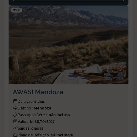
NOVO
AWASI Mendoza
Duração
:
5 dias
Destino
:
Mendoza
Passagem Aérea
:
não inclusa
Validade
:
30/10/2027
Saídas
:
diárias
Plano de Refeição
:
all inclusive