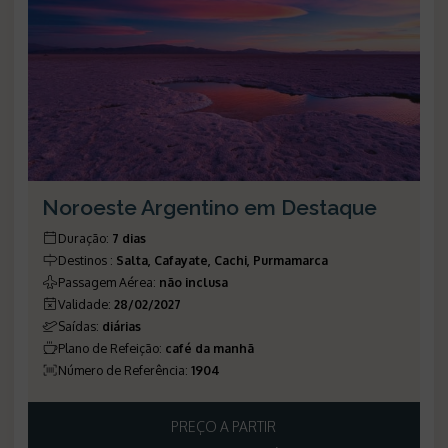
Noroeste Argentino em Destaque
Duração
:
7 dias
Destinos
:
Salta, Cafayate, Cachi, Purmamarca
Passagem Aérea
:
não inclusa
Validade
:
28/02/2027
Saídas
:
diárias
Plano de Refeição
:
café da manhã
Número de Referência
:
1904
PREÇO A PARTIR