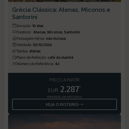
Grécia Clássica: Atenas, Míconos e
Santorini
Duração
:
10 dias
Destinos
:
Atenas, Míconos, Santorini
Passagem Aérea
:
não inclusa
Validade
:
30/10/2026
Saídas
:
diárias
Plano de Refeição
:
café da manhã
Número de Referência
:
42
PREÇO A PARTIR
2.287
*
EUR
POR PESSOA, EM APTO DUPLO
VEJA O ROTEIRO