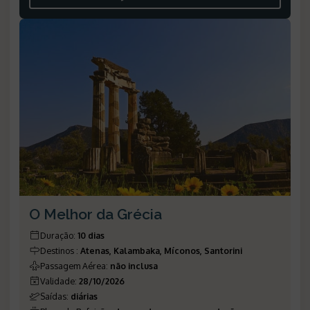
O Melhor da Grécia
Duração
:
10 dias
Destinos
:
Atenas, Kalambaka, Míconos, Santorini
Passagem Aérea
:
não inclusa
Validade
:
28/10/2026
Saídas
:
diárias