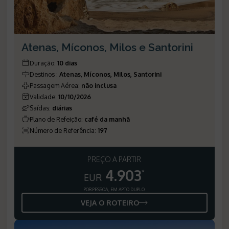
Atenas, Míconos, Milos e Santorini
Duração
:
10 dias
Destinos
:
Atenas, Míconos, Milos, Santorini
Passagem Aérea
:
não inclusa
Validade
:
10/10/2026
Saídas
:
diárias
Plano de Refeição
:
café da manhã
Número de Referência
:
197
PREÇO A PARTIR
4.903
*
EUR
POR PESSOA, EM APTO DUPLO
VEJA O ROTEIRO