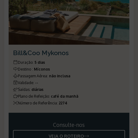
Bill&Coo Mykonos
Duração
:
5 dias
Destino
:
Míconos
Passagem Aérea
:
não inclusa
Validade
:
--
Saídas
:
diárias
Plano de Refeição
:
café da manhã
Número de Referência
:
2274
Consulte-nos
VEJA O ROTEIRO