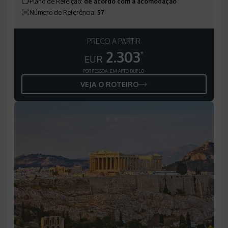
Plano de Refeição
:
de acordo com a acomodação
Número de Referência
:
57
PREÇO A PARTIR
2.303
*
EUR
POR PESSOA, EM APTO DUPLO
VEJA O ROTEIRO