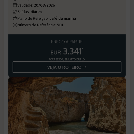
Validade
:
20/09/2026
Saídas
:
diárias
Plano de Refeição
:
café da manhã
Número de Referência
:
501
PREÇO A PARTIR
3.341
*
EUR
POR PESSOA, EM APTO DUPLO
VEJA O ROTEIRO