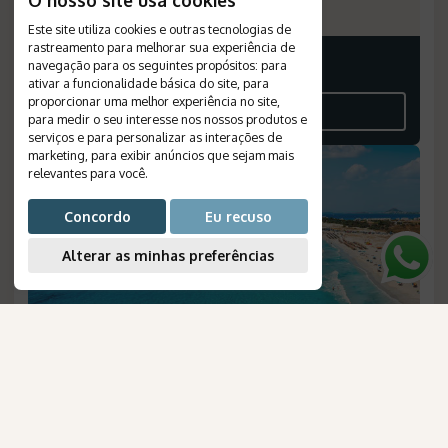
Número de Referência
:
552
Este site utiliza cookies e outras tecnologias de
rastreamento para melhorar sua experiência de
navegação para os seguintes propósitos:
para
Consulte-nos
ativar a funcionalidade básica do site
,
para
proporcionar uma melhor experiência no site
,
VEJA O ROTEIRO
para medir o seu interesse nos nossos produtos e
serviços e para personalizar as interações de
marketing
,
para exibir anúncios que sejam mais
NOVO
relevantes para você
.
Concordo
Eu recuso
Alterar as minhas preferências
AmaWaterways
para Brasileiros
Atenas, Paros e Naxos