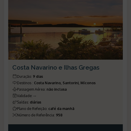
Costa Navarino e Ilhas Gregas
Duração
:
9 dias
Destinos
:
Costa Navarino, Santorini, Míconos
Passagem Aérea
:
não inclusa
Validade
:
--
Saídas
:
diárias
Plano de Refeição
:
café da manhã
Número de Referência
:
958